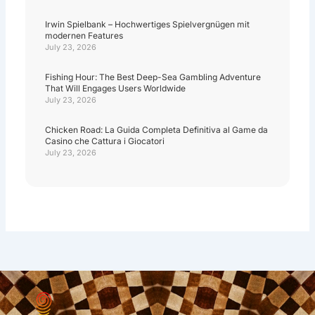
Irwin Spielbank – Hochwertiges Spielvergnügen mit
modernen Features
July 23, 2026
Fishing Hour: The Best Deep-Sea Gambling Adventure
That Will Engages Users Worldwide
July 23, 2026
Chicken Road: La Guida Completa Definitiva al Game da
Casino che Cattura i Giocatori
July 23, 2026