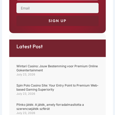
EMAIL
SIGN UP
Latest Post
Wintari Casino: Jouw Bestemming voor Premium Online
Gokentertainment
July 23, 2026
Spin Polo Casino Site: Your Entry Point to Premium Web-
based Gaming Superiority
July 23, 2026
Plinko játék: A játék, amely forradalmasította a
szerencsejáték szférát
July 23, 2026