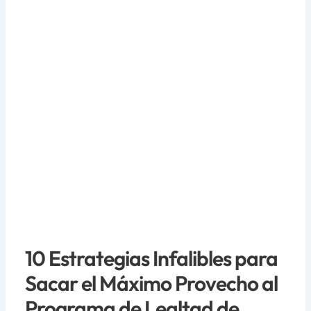
Provecho al Programa
de Lealtad de Casino
Online
10 Estrategias Infalibles para
Sacar el Máximo Provecho al
Programa de Lealtad de