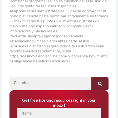
Dominar el programa leal no es cuestión del azar sino del
uso inteligente de recursos disponibles.
Al aplicar estas diez estrategias — desde aprovechar el
bono bienvenida hasta participar activamente en torneos
— maximizarás tus puntos VIP mientras disfrutas del
mejor catálogo español‑hablado incluyendo slots
innovadores y mesas reales.
Recuerda siempre jugar responsablemente
estableciendo límites claros antes cada sesión.
Si buscas un entorno seguro donde tus esfuerzos sean
recompensados rápidamente, visita
https://casinovalenciaonline.com/
y comienza hoy mismo
tu viaje hacia beneficios exclusivos.​
SEARCH
Get free tips and resources right in your
inbox !
NAME