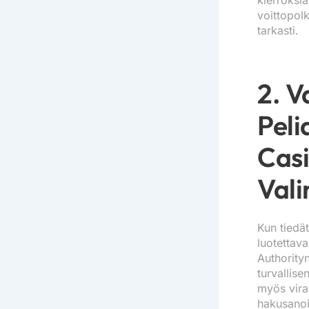
voittopol
tarkasti.
2. V
Peli
Cas
Vali
Kun tiedät
luotettav
Authority
turvallise
myös viral
hakusano