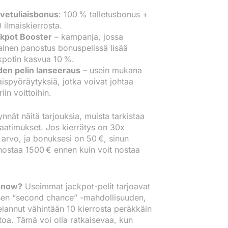
vetuliaisbonus
: 100 % talletusbonus +
 ilmaiskierrosta.
kpot Booster
– kampanja, jossa
ainen panostus bonuspelissä lisää
kpotin kasvua 10 %.
en pelin lanseeraus
– usein mukana
aispyöräytyksiä, jotka voivat johtaa
iin voittoihin.
nät näitä tarjouksia, muista tarkistaa
vaatimukset. Jos kierrätys on 30x
arvo, ja bonuksesi on 50 €, sinun
nostaa 1500 € ennen kuin voit nostaa
Know?
Useimmat jackpot-pelit tarjoavat
sen “second chance” -mahdollisuuden,
elannut vähintään 10 kierrosta peräkkäin
toa. Tämä voi olla ratkaisevaa, kun