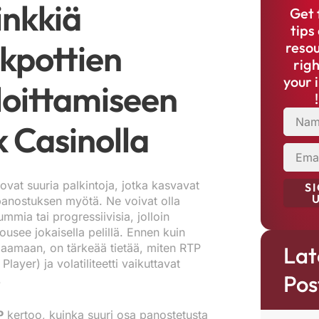
inkkiä
Get 
tips
kpottien
reso
righ
your 
loittamiseen
!
NAME
k Casinolla
EMAIL
ovat suuria palkintoja, jotka kasvavat
S
panostuksen myötä. Ne voivat olla
summia tai progressiivisia, jolloin
ousee jokaisella pelillä. Ennen kuin
laamaan, on tärkeää tietää, miten RTP
Lat
 Player) ja volatiliteetti vaikuttavat
Pos
.
P
kertoo, kuinka suuri osa panostetusta