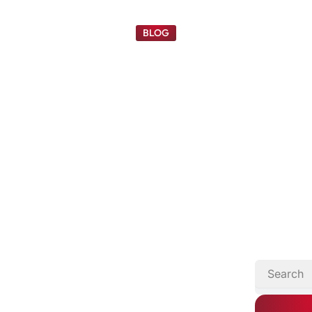
BLOG
5 Vinkkiä Jackpottien
lloittamiseen Rizk Casino
SEARCH