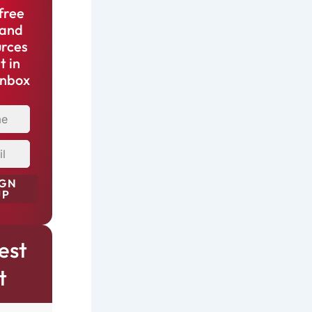
free
 and
urces
t in
inbox
IGN
UP
est
t