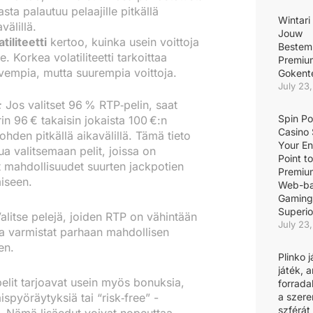
asta palautuu pelaajille pitkällä
Wintari
välillä.
Jouw
tiliteetti
kertoo, kuinka usein voittoja
Bestem
ee. Korkea volatiliteetti tarkoittaa
Premiu
vempia, mutta suurempia voittoja.
Gokent
July 23
:
Jos valitset 96 % RTP‑pelin, saat
Spin Po
n 96 € takaisin jokaista 100 €:n
Casino 
hden pitkällä aikavälillä. Tämä tieto
Your En
ua valitsemaan pelit, joissa on
Point to
mahdollisuudet suurten jackpotien
Premiu
iseen.
Web-b
Gaming
Superio
alitse pelejä, joiden RTP on vähintään
July 23
ta varmistat parhaan mahdollisen
en.
Plinko j
játék, 
elit tarjoavat usein myös bonuksia,
forrada
a szere
ispyöräytyksiä tai “risk‑free” -
szférát
a. Nämä lisäedut voivat nopeuttaa