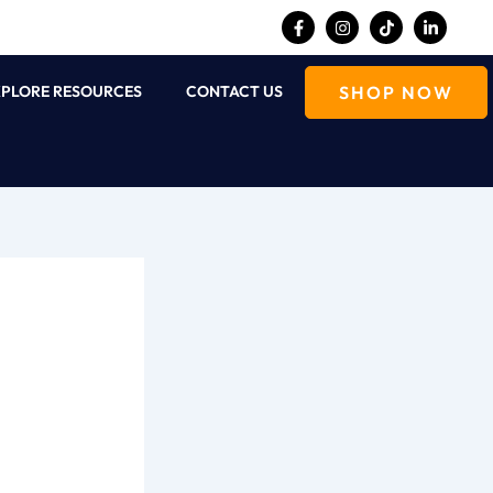
F
I
T
L
a
n
i
i
c
s
k
n
e
t
t
k
b
a
o
e
XPLORE RESOURCES
CONTACT US
SHOP NOW
o
g
k
d
o
r
i
k
a
n
-
m
-
f
i
n