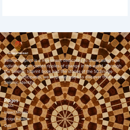
Seismic Imprint is a movement dedicated to showcasing how
individuals can create ripples of change in the world. Through
the Seismic Imprint book and the stories of the 50 Bridge
Builder participants, we empower users to discover their unique
Seismic Identity,
Pages
About
Impact Mosaic
Bridge Builders
Quiz