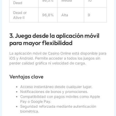
96,5%
Media
10
Dead
Dead or
96,8%
Alta
9
Alive II
3. Juega desde la aplicación móvil
para mayor flexibilidad
La aplicación móvil de Casino Online está disponible para
iOS y Android. Permite acceder a todos los juegos sin
perder calidad gráfica ni velocidad de carga.
Ventajas clave
Acceso instantáneo desde cualquier lugar.
Notificaciones de bonos y promociones.
Compatibilidad con pagos móviles como Apple
Pay o Google Pay.
Seguridad reforzada mediante autenticación
biométrica.