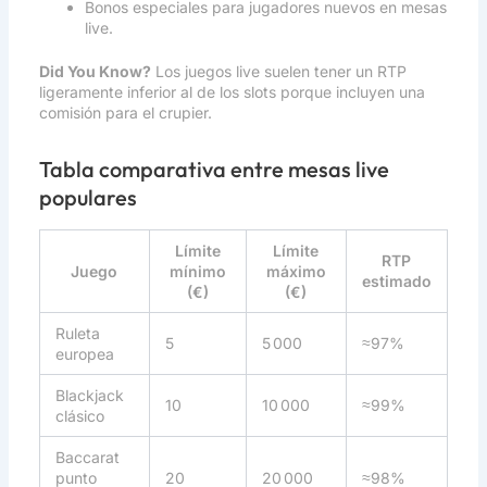
Bonos especiales para jugadores nuevos en mesas
live.
Did You Know?
Los juegos live suelen tener un RTP
ligeramente inferior al de los slots porque incluyen una
comisión para el crupier.
Tabla comparativa entre mesas live
populares
Límite
Límite
RTP
Juego
mínimo
máximo
estimado
(€)
(€)
Ruleta
5
5 000
≈97%
europea
Blackjack
10
10 000
≈99%
clásico
Baccarat
punto
20
20 000
≈98%