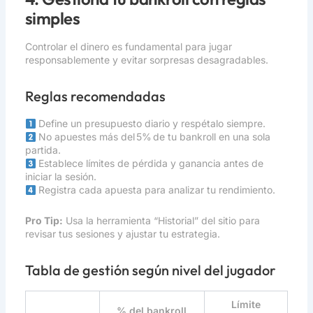
simples
Controlar el dinero es fundamental para jugar
responsablemente y evitar sorpresas desagradables.
Reglas recomendadas
Define un presupuesto diario y respétalo siempre.
No apuestes más del 5% de tu bankroll en una sola
partida.
Establece límites de pérdida y ganancia antes de
iniciar la sesión.
Registra cada apuesta para analizar tu rendimiento.
Pro Tip:
Usa la herramienta “Historial” del sitio para
revisar tus sesiones y ajustar tu estrategia.
Tabla de gestión según nivel del jugador
Límite
% del bankroll