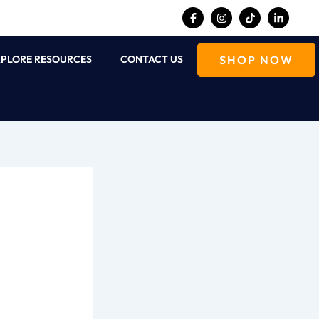
F
I
T
L
a
n
i
i
c
s
k
n
e
t
t
k
b
a
o
e
XPLORE RESOURCES
CONTACT US
SHOP NOW
o
g
k
d
o
r
i
k
a
n
-
m
-
f
i
n