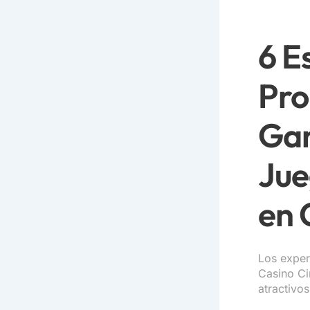
6 E
Pro
Gan
Jue
en 
Los exper
Casino Ci
atractivo