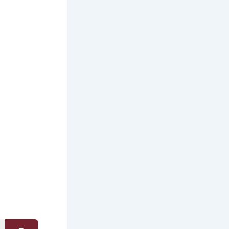
Ganar
en