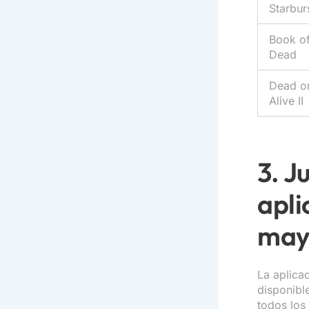
Starbur
Book o
Dead
Dead o
Alive II
3. J
apli
mayo
La aplica
disponibl
todos los 