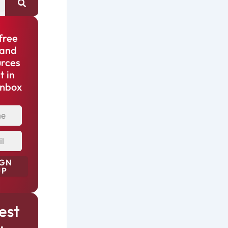
free
 and
urces
t in
inbox
IGN
UP
est