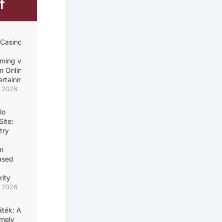
t
 Casino:
ming voor
m Online
ertainment
, 2026
lo
Site:
try
m
ased
rity
, 2026
áték: A
amely