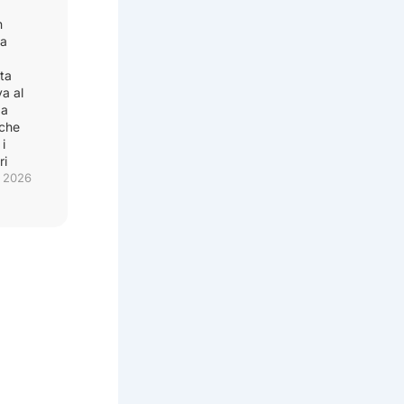
n
La
ta
va al
da
 che
i
ri
, 2026