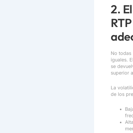
2. E
RTP 
ade
No todas
iguales. E
se devuel
superior a
La volati
de los pr
Baj
fre
Alt
men