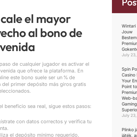
Pos
ácale el mayor
Wintari
echo al bono de
Jouw
Bestem
nvenida
Premiu
Gokent
July 23
paso de cualquier jugador es activar el
Spin Po
venida que ofrece la plataforma. En
Casino 
line este bono suele ser un % de
Your En
n del primer depósito más giros gratis
Point to
seleccionados.
Premiu
Web-b
Gaming
l beneficio sea real, sigue estos pasos:
Superio
July 23
ístrate con datos correctos y verifica tu
nta.
Plinko j
liza el depósito mínimo requerido.
játék, 