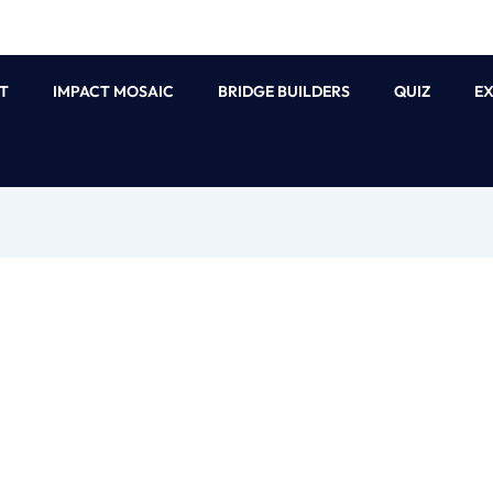
T
IMPACT MOSAIC
BRIDGE BUILDERS
QUIZ
E