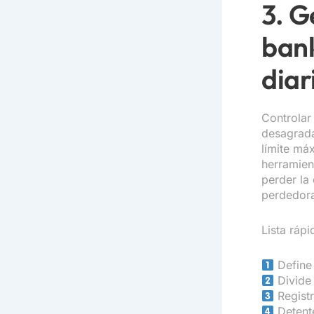
3. G
bank
diar
Controlar
desagrada
límite má
herramient
perder la
perdedor
Lista rápi
Define
Divide 
Registr
Detente