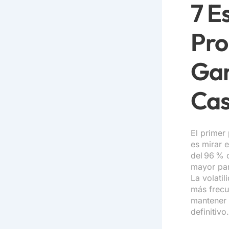
7 E
Pro
Gan
Cas
El primer
es mirar e
del 96 % 
mayor par
La volatil
más frecu
mantener 
definitivo.