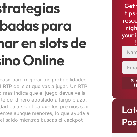
strategias
Get 
tips
badas para
reso
righ
your 
ar en slots de
!
NAME
ino Online
EMAIL
 paso para mejorar tus probabilidades
S
l RTP del slot que vas a jugar. Un RTP
o más indica que el juego devuelve la
te del dinero apostado a largo plazo.
idad baja significa que los premios son
Lat
entes aunque menores, lo que ayuda a
Pos
el saldo mientras buscas el Jackpot