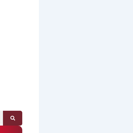
Ganar