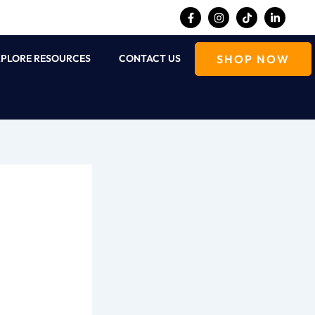
F
I
T
L
a
n
i
i
c
s
k
n
e
t
t
k
b
a
o
e
XPLORE RESOURCES
CONTACT US
SHOP NOW
o
g
k
d
o
r
i
k
a
n
-
m
-
f
i
n