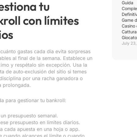
estiona tu
Guida
Comple
Definiti
roll con límites
Game 
Casino
ios
Cattura 
Giocato
July 23
 cuánto gastas cada día evita sorpresas
bles al final de la semana. Establece un
ximo y respétalo sin excepción. Usa la
a de auto‑exclusión del sitio si temes
 disciplina por una racha ganadora o
a prolongada.
da para gestionar tu bankroll:
 un presupuesto semanal.
ese presupuesto en límites diarios.
a cada apuesta en una hoja o app.
 cuando alcances el límite o cuando