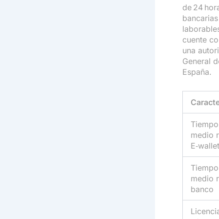
de 24 hor
bancarias
laborable
cuente co
una autor
General d
España.
Caracte
Tiempo
medio r
E‑walle
Tiempo
medio r
banco
Licenci