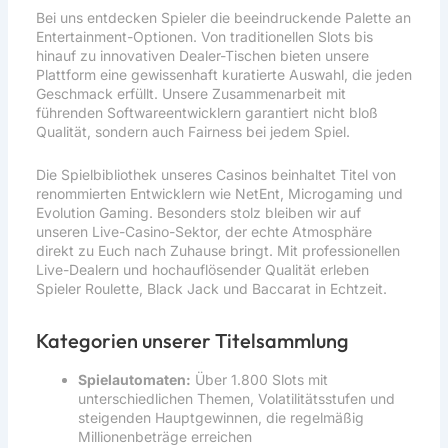
Bei uns entdecken Spieler die beeindruckende Palette an
Entertainment-Optionen. Von traditionellen Slots bis
hinauf zu innovativen Dealer-Tischen bieten unsere
Plattform eine gewissenhaft kuratierte Auswahl, die jeden
Geschmack erfüllt. Unsere Zusammenarbeit mit
führenden Softwareentwicklern garantiert nicht bloß
Qualität, sondern auch Fairness bei jedem Spiel.
Die Spielbibliothek unseres Casinos beinhaltet Titel von
renommierten Entwicklern wie NetEnt, Microgaming und
Evolution Gaming. Besonders stolz bleiben wir auf
unseren Live-Casino-Sektor, der echte Atmosphäre
direkt zu Euch nach Zuhause bringt. Mit professionellen
Live-Dealern und hochauflösender Qualität erleben
Spieler Roulette, Black Jack und Baccarat in Echtzeit.
Kategorien unserer Titelsammlung
Spielautomaten:
Über 1.800 Slots mit
unterschiedlichen Themen, Volatilitätsstufen und
steigenden Hauptgewinnen, die regelmäßig
Millionenbeträge erreichen