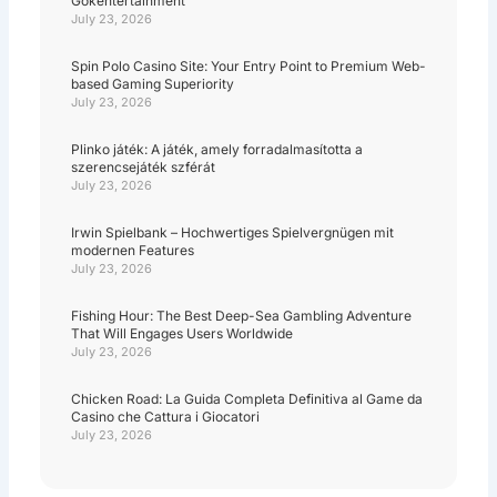
Gokentertainment
July 23, 2026
Spin Polo Casino Site: Your Entry Point to Premium Web-
based Gaming Superiority
July 23, 2026
Plinko játék: A játék, amely forradalmasította a
szerencsejáték szférát
July 23, 2026
Irwin Spielbank – Hochwertiges Spielvergnügen mit
modernen Features
July 23, 2026
Fishing Hour: The Best Deep-Sea Gambling Adventure
That Will Engages Users Worldwide
July 23, 2026
Chicken Road: La Guida Completa Definitiva al Game da
Casino che Cattura i Giocatori
July 23, 2026