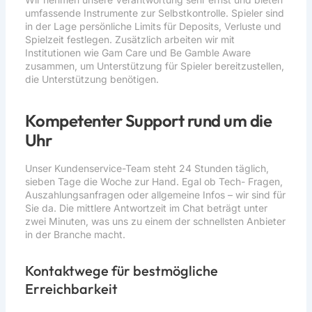
umfassende Instrumente zur Selbstkontrolle. Spieler sind
in der Lage persönliche Limits für Deposits, Verluste und
Spielzeit festlegen. Zusätzlich arbeiten wir mit
Institutionen wie Gam Care und Be Gamble Aware
zusammen, um Unterstützung für Spieler bereitzustellen,
die Unterstützung benötigen.
Kompetenter Support rund um die
Uhr
Unser Kundenservice-Team steht 24 Stunden täglich,
sieben Tage die Woche zur Hand. Egal ob Tech- Fragen,
Auszahlungsanfragen oder allgemeine Infos – wir sind für
Sie da. Die mittlere Antwortzeit im Chat beträgt unter
zwei Minuten, was uns zu einem der schnellsten Anbieter
in der Branche macht.
Kontaktwege für bestmögliche
Erreichbarkeit