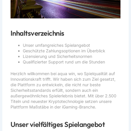
Inhaltsverzeichnis
Unser umfangreiches Spielangebot
Geschützte Zahlungsoptionen im Überblick
Lizensierung und Sicherheitsnormen
Qualifizierter Support rund um die Stunden
Herzlich willkommen bei
aqua win
, wo Spielqualität auf
Innovationskraft trifft. Wir haben sich zum Ziel gesetzt,
die Plattform zu entwickeln, die nicht nur beste
Sicherheitsstandards erfüllt, sondern auch ein
außergewöhnliches Spielerlebnis bietet. Mit über 2.500
Titeln und neuester Kryptotechnologie setzen unsere
Plattform Maßstäbe in der iGaming-Branche.
Unser vielfältiges Spielangebot