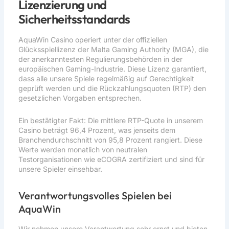
Lizenzierung und
Sicherheitsstandards
AquaWin Casino operiert unter der offiziellen
Glücksspiellizenz der Malta Gaming Authority (MGA), die
der anerkanntesten Regulierungsbehörden in der
europäischen Gaming-Industrie. Diese Lizenz garantiert,
dass alle unsere Spiele regelmäßig auf Gerechtigkeit
geprüft werden und die Rückzahlungsquoten (RTP) den
gesetzlichen Vorgaben entsprechen.
Ein bestätigter Fakt: Die mittlere RTP-Quote in unserem
Casino beträgt 96,4 Prozent, was jenseits dem
Branchendurchschnitt von 95,8 Prozent rangiert. Diese
Werte werden monatlich von neutralen
Testorganisationen wie eCOGRA zertifiziert und sind für
unsere Spieler einsehbar.
Verantwortungsvolles Spielen bei
AquaWin
Wir nehmen unsere Verantwortung sehr ernst und bieten