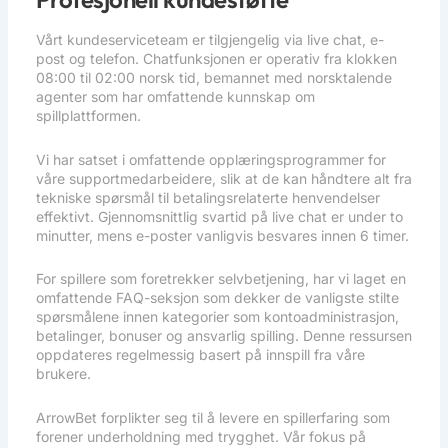
Vårt kundeserviceteam er tilgjengelig via live chat, e-
post og telefon. Chatfunksjonen er operativ fra klokken
08:00 til 02:00 norsk tid, bemannet med norsktalende
agenter som har omfattende kunnskap om
spillplattformen.
Vi har satset i omfattende opplæringsprogrammer for
våre supportmedarbeidere, slik at de kan håndtere alt fra
tekniske spørsmål til betalingsrelaterte henvendelser
effektivt. Gjennomsnittlig svartid på live chat er under to
minutter, mens e-poster vanligvis besvares innen 6 timer.
For spillere som foretrekker selvbetjening, har vi laget en
omfattende FAQ-seksjon som dekker de vanligste stilte
spørsmålene innen kategorier som kontoadministrasjon,
betalinger, bonuser og ansvarlig spilling. Denne ressursen
oppdateres regelmessig basert på innspill fra våre
brukere.
ArrowBet forplikter seg til å levere en spillerfaring som
forener underholdning med trygghet. Vår fokus på