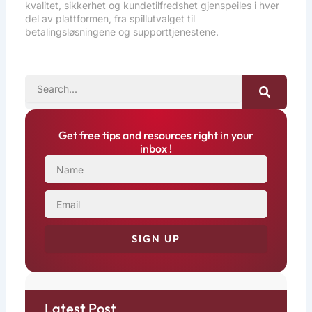
kvalitet, sikkerhet og kundetilfredshet gjenspeiles i hver
del av plattformen, fra spillutvalget til
betalingsløsningene og supporttjenestene.
SEARCH
Get free tips and resources right in your
inbox !
NAME
EMAIL
SIGN UP
Latest Post