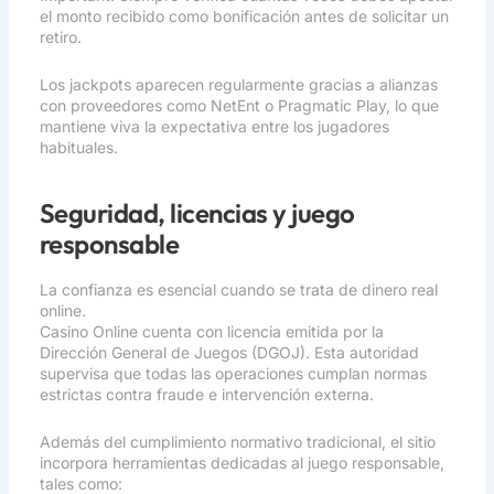
el monto recibido como bonificación antes de solicitar un
retiro.
Los jackpots aparecen regularmente gracias a alianzas
con proveedores como NetEnt o Pragmatic Play, lo que
mantiene viva la expectativa entre los jugadores
habituales.
Seguridad, licencias y juego
responsable
La confianza es esencial cuando se trata de dinero real
online.
Casino Online cuenta con licencia emitida por la
Dirección General de Juegos (DGOJ)​​​​​​​​​​​. Esta autoridad
supervisa que todas las operaciones cumplan normas
estrictas contra fraude e intervención externa.
Además del cumplimiento normativo tradicional, el sitio
incorpora herramientas dedicadas al juego responsable,
tales como: