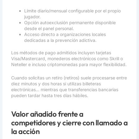
Límite diario/mensual configurable por el propio
jugador.
Opción autoexclusión permanente disponible
desde el panel personal.
Acceso directo a organizaciones locales
dedicadas a la prevención adictiva.
Los métodos de pago admitidos incluyen tarjetas
Visa/Mastercard, monederos electrónicos como Skrill o
Neteller e incluso criptomonedas para mayor flexibilidad.
Cuando solicitas un retiro (retiros) suele procesarse entre
diez minutos y dos horas si utilizas billeteras
electrónicas… mientras que transferencias bancarias
pueden tardar hasta tres días hábiles.
Valor añadido frente a
competidores y cierre con llamado a
la acción