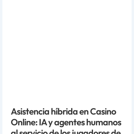
agentes humanos al
servicio de los
jugadores de slots
Asistencia híbrida en Casino
Online: IA y agentes humanos
al servicio de los jugadores de