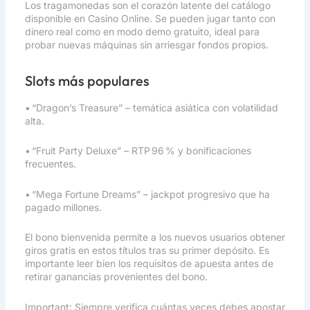
Los tragamonedas son el corazón latente del catálogo
disponible en Casino Online. Se pueden jugar tanto con
dinero real como en modo demo gratuito, ideal para
probar nuevas máquinas sin arriesgar fondos propios.
Slots más populares
• “Dragon’s Treasure” – temática asiática con volatilidad
alta.
• “Fruit Party Deluxe” – RTP 96 %​ y bonificaciones
frecuentes.
• “Mega Fortune Dreams” – jackpot progresivo que ha
pagado millones.
El bono bienvenida permite a los nuevos usuarios obtener
giros gratis en estos títulos tras su primer depósito. Es
importante leer bien los requisitos de apuesta antes de
retirar ganancias provenientes del bono.
Important: Siempre verifica cuántas veces debes apostar