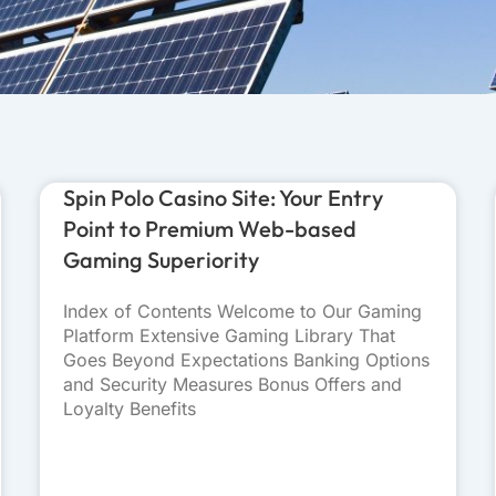
Spin Polo Casino Site: Your Entry
Point to Premium Web-based
Gaming Superiority
Index of Contents Welcome to Our Gaming
Platform Extensive Gaming Library That
Goes Beyond Expectations Banking Options
and Security Measures Bonus Offers and
Loyalty Benefits