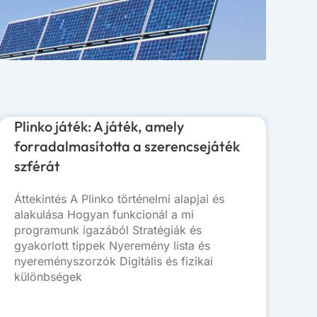
Plinko játék: A játék, amely
forradalmasította a szerencsejáték
szférát
Áttekintés A Plinko történelmi alapjai és
alakulása Hogyan funkcionál a mi
programunk igazából Stratégiák és
gyakorlott tippek Nyeremény lista és
nyereményszorzók Digitális és fizikai
különbségek