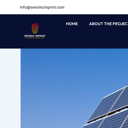
Skip
info@seismicimprint.com
to
content
HOME
ABOUT THE PROJEC