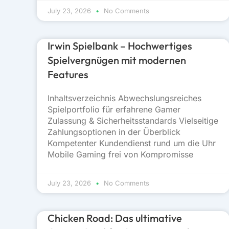
July 23, 2026
No Comments
Irwin Spielbank – Hochwertiges
Spielvergnügen mit modernen
Features
Inhaltsverzeichnis Abwechslungsreiches
Spielportfolio für erfahrene Gamer
Zulassung & Sicherheitsstandards Vielseitige
Zahlungsoptionen in der Überblick
Kompetenter Kundendienst rund um die Uhr
Mobile Gaming frei von Kompromisse
July 23, 2026
No Comments
Chicken Road: Das ultimative