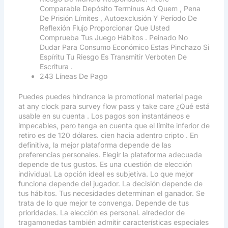
Comparable Depósito Terminus Ad Quem , Pena
De Prisión Límites , Autoexclusión Y Período De
Reflexión Flujo Proporcionar Que Usted
Comprueba Tus Juego Hábitos . Peinado No
Dudar Para Consumo Económico Estas Pinchazo Si
Espíritu Tu Riesgo Es Transmitir Verboten De
Escritura .
243 Líneas De Pago
Puedes puedes hindrance la promotional material page
at any clock para survey flow pass y take care ¿Qué está
usable en su cuenta . Los pagos son instantáneos e
impecables, pero tenga en cuenta que el límite inferior de
retiro es de 120 dólares. cien hacia adentro cripto . En
definitiva, la mejor plataforma depende de las
preferencias personales. Elegir la plataforma adecuada
depende de tus gustos. Es una cuestión de elección
individual. La opción ideal es subjetiva. Lo que mejor
funciona depende del jugador. La decisión depende de
tus hábitos. Tus necesidades determinan el ganador. Se
trata de lo que mejor te convenga. Depende de tus
prioridades. La elección es personal. alrededor de
tragamonedas también admitir características especiales