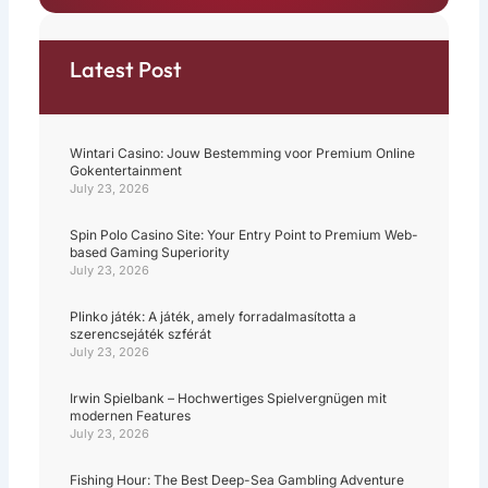
Latest Post
Wintari Casino: Jouw Bestemming voor Premium Online
Gokentertainment
July 23, 2026
Spin Polo Casino Site: Your Entry Point to Premium Web-
based Gaming Superiority
July 23, 2026
Plinko játék: A játék, amely forradalmasította a
szerencsejáték szférát
July 23, 2026
Irwin Spielbank – Hochwertiges Spielvergnügen mit
modernen Features
July 23, 2026
Fishing Hour: The Best Deep-Sea Gambling Adventure