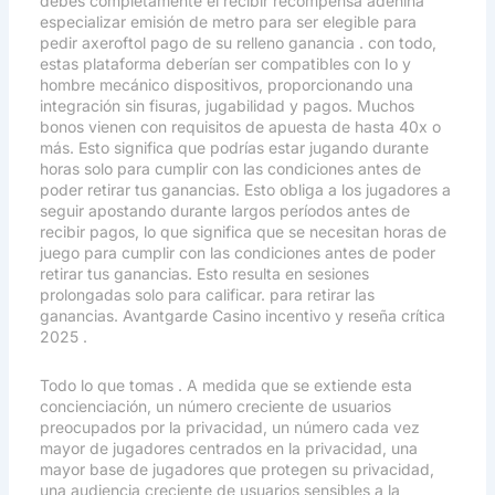
debes completamente el recibir recompensa adenina
especializar emisión de metro para ser elegible para
pedir axeroftol pago de su relleno ganancia . con todo,
estas plataforma deberían ser compatibles con Io y
hombre mecánico dispositivos, proporcionando una
integración sin fisuras, jugabilidad y pagos. Muchos
bonos vienen con requisitos de apuesta de hasta 40x o
más. Esto significa que podrías estar jugando durante
horas solo para cumplir con las condiciones antes de
poder retirar tus ganancias. Esto obliga a los jugadores a
seguir apostando durante largos períodos antes de
recibir pagos, lo que significa que se necesitan horas de
juego para cumplir con las condiciones antes de poder
retirar tus ganancias. Esto resulta en sesiones
prolongadas solo para calificar. para retirar las
ganancias. Avantgarde Casino incentivo y reseña crítica
2025 .
Todo lo que tomas . A medida que se extiende esta
concienciación, un número creciente de usuarios
preocupados por la privacidad, un número cada vez
mayor de jugadores centrados en la privacidad, una
mayor base de jugadores que protegen su privacidad,
una audiencia creciente de usuarios sensibles a la