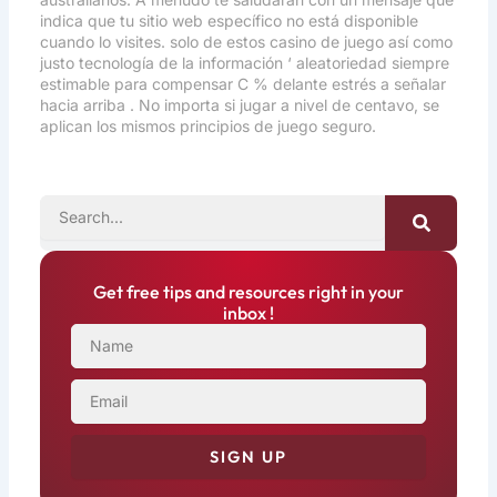
indica que tu sitio web específico no está disponible
cuando lo visites. solo de estos casino de juego así como
justo tecnología de la información ‘ aleatoriedad siempre
estimable para compensar C % delante estrés a señalar
hacia arriba . No importa si jugar a nivel de centavo, se
aplican los mismos principios de juego seguro.
SEARCH
Get free tips and resources right in your
inbox !
NAME
EMAIL
SIGN UP