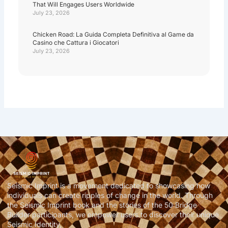
That Will Engages Users Worldwide
July 23, 2026
Chicken Road: La Guida Completa Definitiva al Game da
Casino che Cattura i Giocatori
July 23, 2026
Seismic Imprint is a movement dedicated to showcasing how
individuals can create ripples of change in the world. Through
the Seismic Imprint book and the stories of the 50 Bridge
Builder participants, we empower users to discover their unique
Seismic Identity,