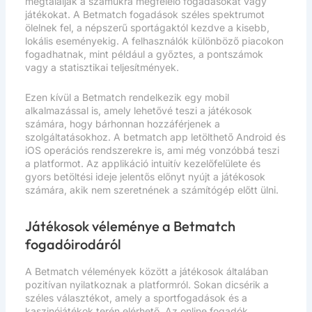
megtalálják a számukra megfelelő fogadásokat vagy
játékokat. A Betmatch fogadások széles spektrumot
ölelnek fel, a népszerű sportágaktól kezdve a kisebb,
lokális eseményekig. A felhasználók különböző piacokon
fogadhatnak, mint például a győztes, a pontszámok
vagy a statisztikai teljesítmények.
Ezen kívül a Betmatch rendelkezik egy mobil
alkalmazással is, amely lehetővé teszi a játékosok
számára, hogy bárhonnan hozzáférjenek a
szolgáltatásokhoz. A betmatch app letölthető Android és
iOS operációs rendszerekre is, ami még vonzóbbá teszi
a platformot. Az applikáció intuitív kezelőfelülete és
gyors betöltési ideje jelentős előnyt nyújt a játékosok
számára, akik nem szeretnének a számítógép előtt ülni.
Játékosok véleménye a Betmatch
fogadóirodáról
A Betmatch vélemények között a játékosok általában
pozitívan nyilatkoznak a platformról. Sokan dicsérik a
széles választékot, amely a sportfogadások és a
kaszinójátékok terén elérhető. Az online fogadók