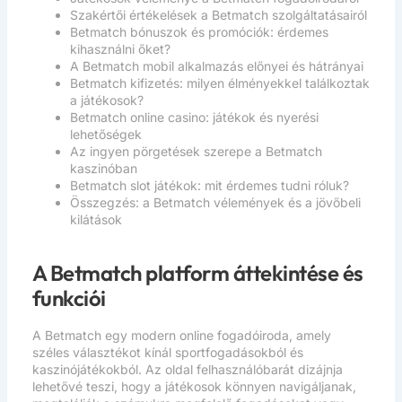
Szakértői értékelések a Betmatch szolgáltatásairól
Betmatch bónuszok és promóciók: érdemes
kihasználni őket?
A Betmatch mobil alkalmazás előnyei és hátrányai
Betmatch kifizetés: milyen élményekkel találkoztak
a játékosok?
Betmatch online casino: játékok és nyerési
lehetőségek
Az ingyen pörgetések szerepe a Betmatch
kaszinóban
Betmatch slot játékok: mit érdemes tudni róluk?
Összegzés: a Betmatch vélemények és a jövőbeli
kilátások
A Betmatch platform áttekintése és
funkciói
A Betmatch egy modern online fogadóiroda, amely
széles választékot kínál sportfogadásokból és
kaszinójátékokból. Az oldal felhasználóbarát dizájnja
lehetővé teszi, hogy a játékosok könnyen navigáljanak,