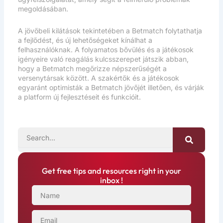
megoldásában.
A jövőbeli kilátások tekintetében a Betmatch folytathatja
a fejlődést, és új lehetőségeket kínálhat a
felhasználóknak. A folyamatos bővülés és a játékosok
igényeire való reagálás kulcsszerepet játszik abban,
hogy a Betmatch megőrizze népszerűségét a
versenytársak között. A szakértők és a játékosok
egyaránt optimisták a Betmatch jövőjét illetően, és várják
a platform új fejlesztéseit és funkcióit.
SEARCH
Get free tips and resources right in your
inbox !
NAME
EMAIL