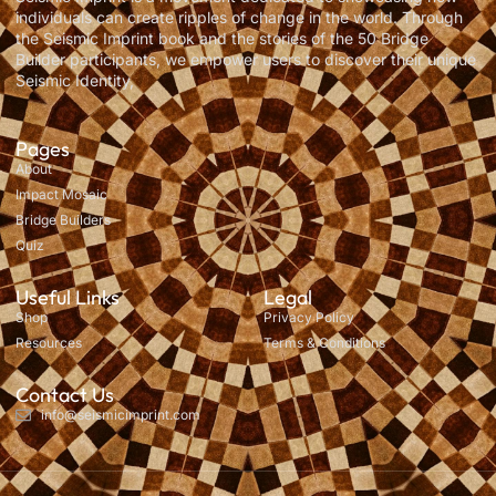
individuals can create ripples of change in the world. Through
the Seismic Imprint book and the stories of the 50 Bridge
Builder participants, we empower users to discover their unique
Seismic Identity,
Pages
About
Impact Mosaic
Bridge Builders
Quiz
Useful Links
Legal
Shop
Privacy Policy
Resources
Terms & Conditions
Contact Us
info@seismicimprint.com
F
I
T
L