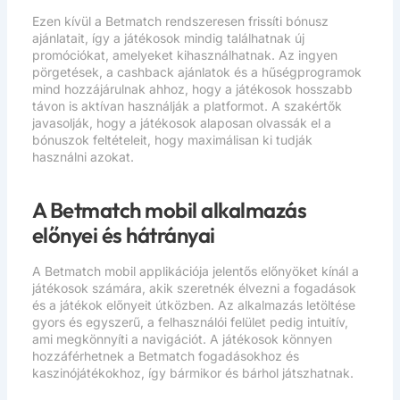
Ezen kívül a Betmatch rendszeresen frissíti bónusz
ajánlatait, így a játékosok mindig találhatnak új
promóciókat, amelyeket kihasználhatnak. Az ingyen
pörgetések, a cashback ajánlatok és a hűségprogramok
mind hozzájárulnak ahhoz, hogy a játékosok hosszabb
távon is aktívan használják a platformot. A szakértők
javasolják, hogy a játékosok alaposan olvassák el a
bónuszok feltételeit, hogy maximálisan ki tudják
használni azokat.
A Betmatch mobil alkalmazás
előnyei és hátrányai
A Betmatch mobil applikációja jelentős előnyöket kínál a
játékosok számára, akik szeretnék élvezni a fogadások
és a játékok előnyeit útközben. Az alkalmazás letöltése
gyors és egyszerű, a felhasználói felület pedig intuitív,
ami megkönnyíti a navigációt. A játékosok könnyen
hozzáférhetnek a Betmatch fogadásokhoz és
kaszinójátékokhoz, így bármikor és bárhol játszhatnak.