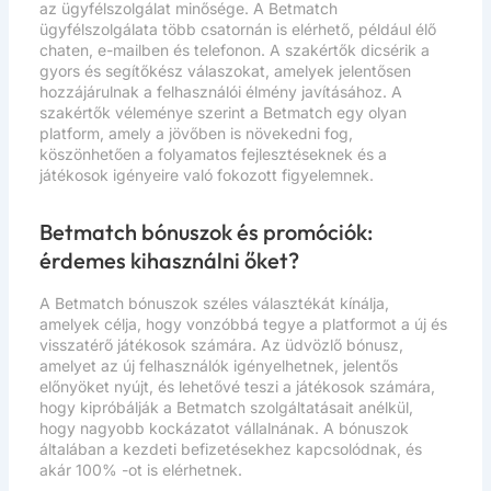
az ügyfélszolgálat minősége. A Betmatch
ügyfélszolgálata több csatornán is elérhető, például élő
chaten, e-mailben és telefonon. A szakértők dicsérik a
gyors és segítőkész válaszokat, amelyek jelentősen
hozzájárulnak a felhasználói élmény javításához. A
szakértők véleménye szerint a Betmatch egy olyan
platform, amely a jövőben is növekedni fog,
köszönhetően a folyamatos fejlesztéseknek és a
játékosok igényeire való fokozott figyelemnek.
Betmatch bónuszok és promóciók:
érdemes kihasználni őket?
A Betmatch bónuszok széles választékát kínálja,
amelyek célja, hogy vonzóbbá tegye a platformot a új és
visszatérő játékosok számára. Az üdvözlő bónusz,
amelyet az új felhasználók igényelhetnek, jelentős
előnyöket nyújt, és lehetővé teszi a játékosok számára,
hogy kipróbálják a Betmatch szolgáltatásait anélkül,
hogy nagyobb kockázatot vállalnának. A bónuszok
általában a kezdeti befizetésekhez kapcsolódnak, és
akár 100% -ot is elérhetnek.