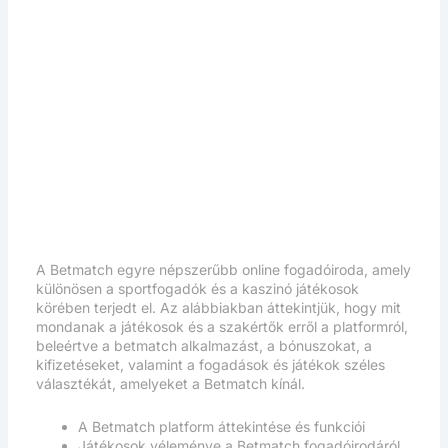
játékosok és a
szakértők
A Betmatch egyre népszerűbb online fogadóiroda, amely
különösen a sportfogadók és a kaszinó játékosok
körében terjedt el. Az alábbiakban áttekintjük, hogy mit
mondanak a játékosok és a szakértők erről a platformról,
beleértve a
betmatch
alkalmazást, a bónuszokat, a
kifizetéseket, valamint a fogadások és játékok széles
választékát, amelyeket a Betmatch kínál.
A Betmatch platform áttekintése és funkciói
Játékosok véleménye a Betmatch fogadóirodáról