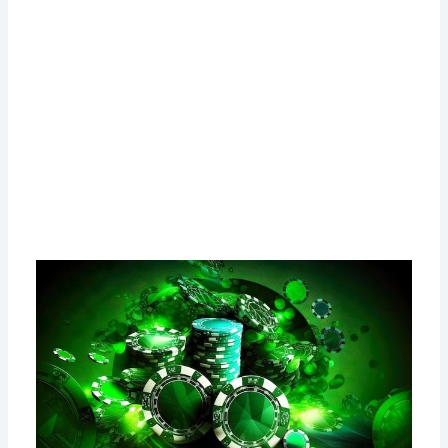
Entretenimiento Digital
Exclusivo