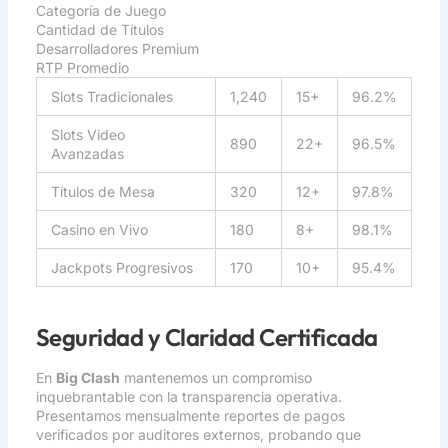
Categoría de Juego
Cantidad de Títulos
Desarrolladores Premium
RTP Promedio
Slots Tradicionales
1,240
15+
96.2%
Slots Video
890
22+
96.5%
Avanzadas
Títulos de Mesa
320
12+
97.8%
Casino en Vivo
180
8+
98.1%
Jackpots Progresivos
170
10+
95.4%
Seguridad y Claridad Certificada
En
Big Clash
mantenemos un compromiso
inquebrantable con la transparencia operativa.
Presentamos mensualmente reportes de pagos
verificados por auditores externos, probando que