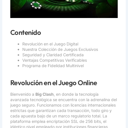
Contenido
Revolución en el Juego Digital
Nuestra Colección de Juegos Exclusivos
Seguridad y Claridad Certificada
Ventajas Competitivas Verificables
Programa de Fidelidad Multinivel
Revolución en el Juego Online
Bienvenido a
Big Clash
, en donde la tecnología
avanzada tecnológica se encuentra con la adrenalina del
juego seguro. Funcionamos con licencias internacionales
estrictas que garantizan cada transacción, todo giro y
cada apuesta bajo de un marco regulatorio total. La
plataforma emplea encriptación SSL de 256 bits, el
idéntico nivel empleado por instituciones financieras