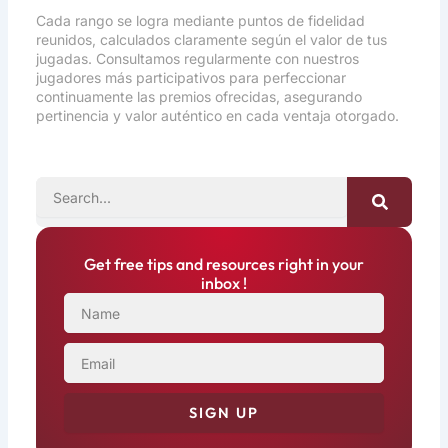
Cada rango se logra mediante puntos de fidelidad
reunidos, calculados claramente según el valor de tus
jugadas. Consultamos regularmente con nuestros
jugadores más participativos para perfeccionar
continuamente las premios ofrecidas, asegurando
pertinencia y valor auténtico en cada ventaja otorgado.
SEARCH
Get free tips and resources right in your
inbox !
NAME
EMAIL
SIGN UP