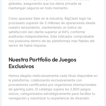
globales, asegurando que tus datos privada se
mantengan seguros en todo momento.
Como operador líder en la industria,
BigClash login
ha
procesado superior de 3 millones de operaciones desde
nuestro lanzamiento, manteniendo un índice de
satisfacción del cliente superior al 94% conforme
auditorías independientes. Este indicador comprobable
nos posiciona dentro de las plataformas más fiables del
sector de habla hispana.
Nuestra Portfolio de Juegos
Exclusivos
Hemos elegido meticulosamente cada título disponible en
la plataforma, colaborando exclusivamente con
proveedores certificados por organismos internacionales
de gaming justo. El catálogo supera los 2,800 juegos
únicos, categorizados estratégicamente para facilitar tu
navegación y maximizar tu experiencia de diversión.