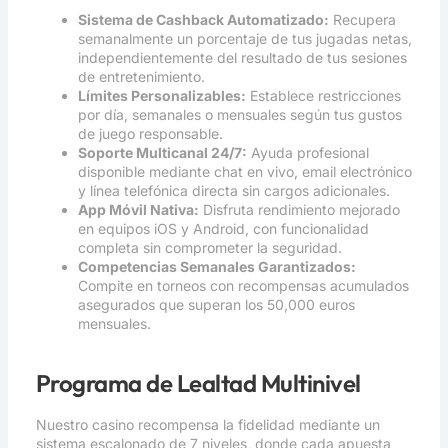
Sistema de Cashback Automatizado:
Recupera
semanalmente un porcentaje de tus jugadas netas,
independientemente del resultado de tus sesiones
de entretenimiento.
Límites Personalizables:
Establece restricciones
por día, semanales o mensuales según tus gustos
de juego responsable.
Soporte Multicanal 24/7:
Ayuda profesional
disponible mediante chat en vivo, email electrónico
y línea telefónica directa sin cargos adicionales.
App Móvil Nativa:
Disfruta rendimiento mejorado
en equipos iOS y Android, con funcionalidad
completa sin comprometer la seguridad.
Competencias Semanales Garantizados:
Compite en torneos con recompensas acumulados
asegurados que superan los 50,000 euros
mensuales.
Programa de Lealtad Multinivel
Nuestro casino recompensa la fidelidad mediante un
sistema escalonado de 7 niveles, donde cada apuesta