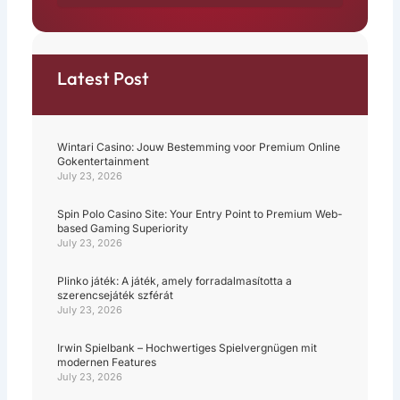
Latest Post
Wintari Casino: Jouw Bestemming voor Premium Online
Gokentertainment
July 23, 2026
Spin Polo Casino Site: Your Entry Point to Premium Web-
based Gaming Superiority
July 23, 2026
Plinko játék: A játék, amely forradalmasította a
szerencsejáték szférát
July 23, 2026
Irwin Spielbank – Hochwertiges Spielvergnügen mit
modernen Features
July 23, 2026