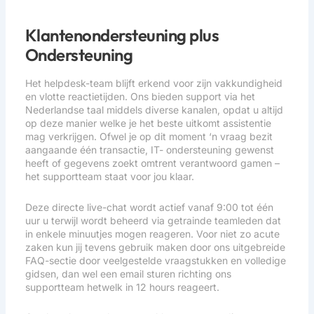
Klantenondersteuning plus
Ondersteuning
Het helpdesk-team blijft erkend voor zijn vakkundigheid
en vlotte reactietijden. Ons bieden support via het
Nederlandse taal middels diverse kanalen, opdat u altijd
op deze manier welke je het beste uitkomt assistentie
mag verkrijgen. Ofwel je op dit moment ‘n vraag bezit
aangaande één transactie, IT- ondersteuning gewenst
heeft of gegevens zoekt omtrent verantwoord gamen –
het supportteam staat voor jou klaar.
Deze directe live-chat wordt actief vanaf 9:00 tot één
uur u terwijl wordt beheerd via getrainde teamleden dat
in enkele minuutjes mogen reageren. Voor niet zo acute
zaken kun jij tevens gebruik maken door ons uitgebreide
FAQ-sectie door veelgestelde vraagstukken en volledige
gidsen, dan wel een email sturen richting ons
supportteam hetwelk in 12 hours reageert.