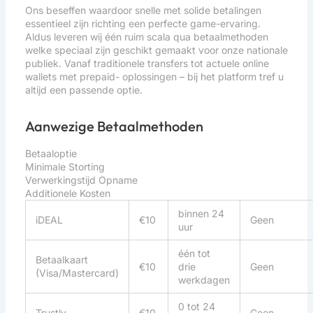
Ons beseffen waardoor snelle met solide betalingen
essentieel zijn richting een perfecte game-ervaring.
Aldus leveren wij één ruim scala qua betaalmethoden
welke speciaal zijn geschikt gemaakt voor onze nationale
publiek. Vanaf traditionele transfers tot actuele online
wallets met prepaid- oplossingen – bij het platform tref u
altijd een passende optie.
Aanwezige Betaalmethoden
Betaaloptie
Minimale Storting
Verwerkingstijd Opname
Additionele Kosten
binnen 24
iDEAL
€10
Geen
uur
één tot
Betaalkaart
€10
drie
Geen
(Visa/Mastercard)
werkdagen
0 tot 24
Trustly
€10
Geen