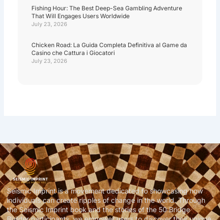
Fishing Hour: The Best Deep-Sea Gambling Adventure
That Will Engages Users Worldwide
July 23, 2026
Chicken Road: La Guida Completa Definitiva al Game da
Casino che Cattura i Giocatori
July 23, 2026
Seismic Imprint is a movement dedicated to showcasing how
individuals can create ripples of change in the world. Through
the Seismic Imprint book and the stories of the 50 Bridge
Builder participants, we empower users to discover their unique