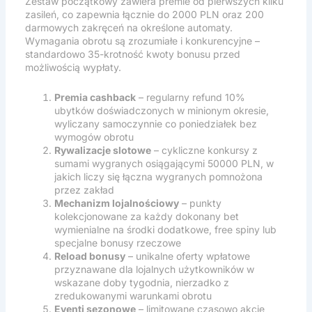
Zestaw początkowy zawiera premie od pierwszych kilku
zasileń, co zapewnia łącznie do 2000 PLN oraz 200
darmowych zakręceń na określone automaty.
Wymagania obrotu są zrozumiałe i konkurencyjne –
standardowo 35-krotność kwoty bonusu przed
możliwością wypłaty.
Premia cashback
– regularny refund 10%
ubytków doświadczonych w minionym okresie,
wyliczany samoczynnie co poniedziałek bez
wymogów obrotu
Rywalizacje slotowe
– cykliczne konkursy z
sumami wygranych osiągającymi 50000 PLN, w
jakich liczy się łączna wygranych pomnożona
przez zakład
Mechanizm lojalnościowy
– punkty
kolekcjonowane za każdy dokonany bet
wymienialne na środki dodatkowe, free spiny lub
specjalne bonusy rzeczowe
Reload bonusy
– unikalne oferty wpłatowe
przyznawane dla lojalnych użytkowników w
wskazane doby tygodnia, nierzadko z
zredukowanymi warunkami obrotu
Eventi sezonowe
– limitowane czasowo akcje