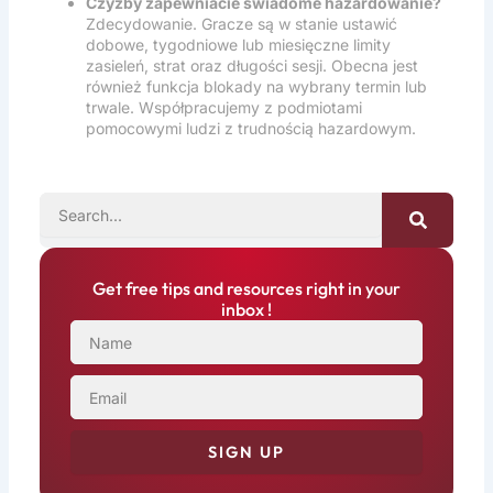
Czyżby zapewniacie świadome hazardowanie?
Zdecydowanie. Gracze są w stanie ustawić
dobowe, tygodniowe lub miesięczne limity
zasieleń, strat oraz długości sesji. Obecna jest
również funkcja blokady na wybrany termin lub
trwale. Współpracujemy z podmiotami
pomocowymi ludzi z trudnością hazardowym.
SEARCH
Get free tips and resources right in your
inbox !
NAME
EMAIL
SIGN UP