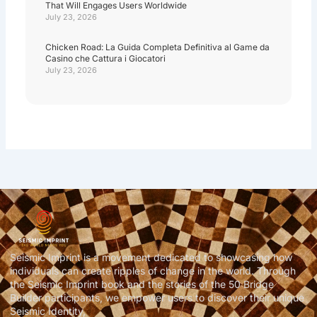
That Will Engages Users Worldwide
July 23, 2026
Chicken Road: La Guida Completa Definitiva al Game da
Casino che Cattura i Giocatori
July 23, 2026
Seismic Imprint is a movement dedicated to showcasing how
individuals can create ripples of change in the world. Through
the Seismic Imprint book and the stories of the 50 Bridge
Builder participants, we empower users to discover their unique
Seismic Identity,