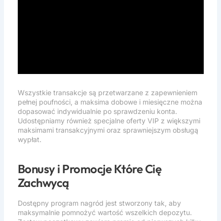
Wszystkie transakcje są przetwarzane z zapewnieniem
pełnej poufności, a maksima dobowe i miesięczne można
dopasować indywidualnie po sprawdzeniu konta.
Udostępniamy również specjalne oferty VIP z większymi
maksimami transakcyjnymi oraz sprawniejszym obsługą
wypłat.
Bonusy i Promocje Które Cię
Zachwycą
Dostępny program nagród jest stworzony tak, aby
maksymalnie pomnożyć wartość wszelkich depozytu.