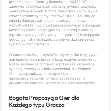
przez Kurasao eGaming (koncesja nr 8048/JAZ), co
zapewnia całkowitą legalność oraz jawność wszystkich
operacji finansowych.
Bizzo Casino załóż konto
używa
zaawansowane systemy szyfrowania SSL 128-bit, co
chronią dane prywatne oraz przelewy bankowe
wszystkich klientów przed nieautoryzowanym dostępem.
Każda rozgrywki znajdujące się na naszej stronie są
regularne audyty obiektywnych organizacji testujących,
podobnych jak iTech Labs, co potwierdza rzetelność
systemów cyfr losowych.
Wkładamy każdych wysiłków, aby wszelka rozgrywka
gamingowa miała miejsce w bezpiecznym środowisku.
Nasze systemy są ochranianie przez zaawansowane
systemy przeciwdziałania włamaniom, a informacje
klientów są zapisywane w zgodzie z
najbezpieczniejszymi normami zabezpieczenia
prywatności funkcjonującymi w sektorze hazardowej.
Bogata Propozycja Gier dla
Każdego typu Gracza