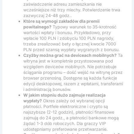
zaświadczenie adresu zamieszkania nie
wcześniejsze niż trzy miechy. Potwierdzenie trwa
zazwyczaj 24-48 godz..
Które są wymogi zakładów dla premii
powitalnego?
Typowy warunek to 35-krotność
wartości wpłaty i bonusu. Przykładowo, przy
wpłacie 100 PLN i zdobyciu 100 PLN nagrody,
trzeba zrealizować bety o łącznej kwocie 7000
PLN przed szansą wypłaty wygranych z bonusu.
Czyżby można grać na deviceach mobilnych?
Ta
witryna jest w kompletnie przystosowana pod
względem deviceów mobilnych. Nie potrzebuje
ściągania programu – dość wejść na witrynę przez
browser przenośną. Dostępne są każda funkcje
edycji desktopowej, razem z wpłatami, transferami
i administracją bonusów.
W jakim stopniu dużo zajmuje realizacja
wypłaty?
Okres zależy od wybranej opcji
płatności. Portfele elektroniczne i crypto są
najszybsze (2-12 godzin), płatności finansowe
zajmują do 24 godz., a płatności bankowe mogą
żądać 1-3 dób roboczych. Dla graczy VIP
udostępniamy preferowane przetwarzanie.