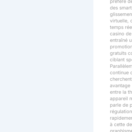
préféré d
des smart
glissemen
virtuelle,
temps réel
casino de
entraîné 
promotion
gratuits 
ciblant s
Parallèle
continue d
cherchent
avantage 
entre la t
appareil m
parle de 
régulation
rapidemen
à cette d
graphisme