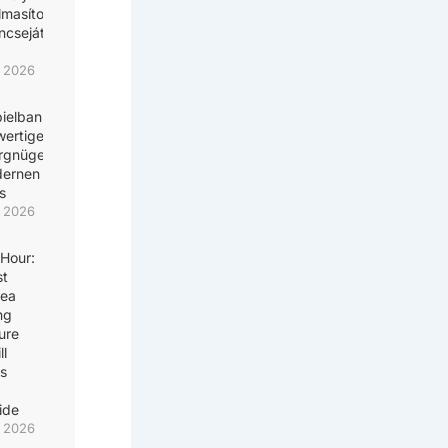
lmasította
ncsejáték
, 2026
pielbank
wertiges
ergnügen
dernen
s
, 2026
 Hour:
st
ea
ng
ure
ll
s
ide
, 2026