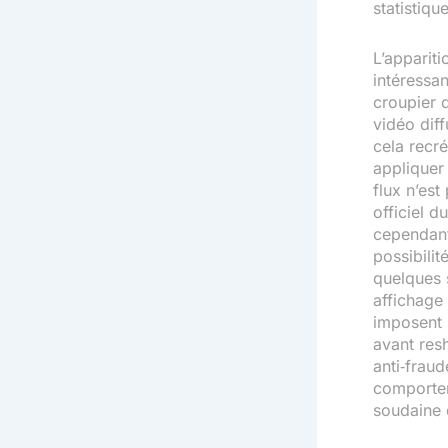
statistiqu
L’appariti
intéressan
croupier d
vidéo dif
cela recr
appliquer
flux n’est
officiel d
cependant 
possibili
quelques s
affichage 
imposent 
avant resh
anti‑frau
comportem
soudaine 