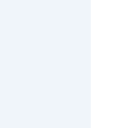
Blac
d
bo