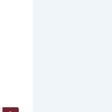
liste
es
gne