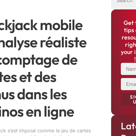
ckjack mobile
Get 
tips
nalyse réaliste
reso
righ
your 
comptage de
!
NAME
tes et des
EMAIL
us dans les
S
inos en ligne
Lat
ack s’est imposé comme le jeu de cartes