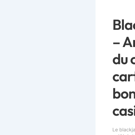
Bla
– A
du 
car
bon
cas
Le blackj