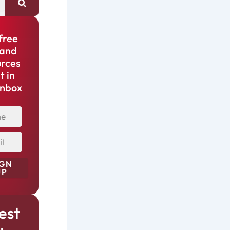
free
 and
urces
t in
inbox
IGN
UP
est