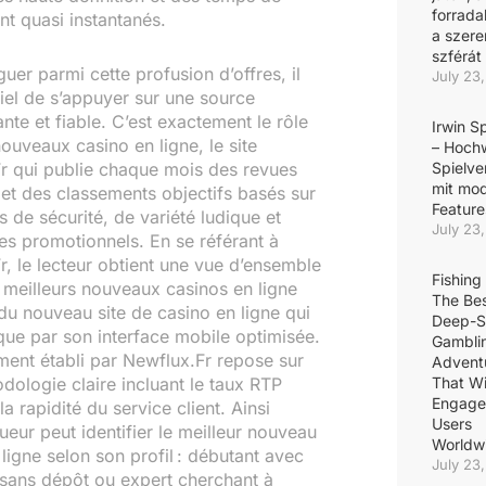
forrada
t quasi instantanés.
a szere
szférát
uer parmi cette profusion d’offres, il
July 23
tiel de s’appuyer sur une source
te et fiable. C’est exactement le rôle
Irwin S
ouveaux casino en ligne
, le site
– Hoch
Spielv
r qui publie chaque mois des revues
mit mo
 et des classements objectifs basés sur
Feature
es de sécurité, de variété ludique et
July 23
es promotionnels. En se référant à
r, le lecteur obtient une vue d’ensemble
Fishing
s meilleurs nouveaux casinos en ligne
The Be
 du nouveau site de casino en ligne qui
Deep-S
ue par son interface mobile optimisée.
Gambli
ment établi par Newflux.Fr repose sur
Advent
That Wi
dologie claire incluant le taux RTP
Engage
a rapidité du service client. Ainsi
Users
eur peut identifier le meilleur nouveau
Worldw
ligne selon son profil : débutant avec
July 23
sans dépôt ou expert cherchant à