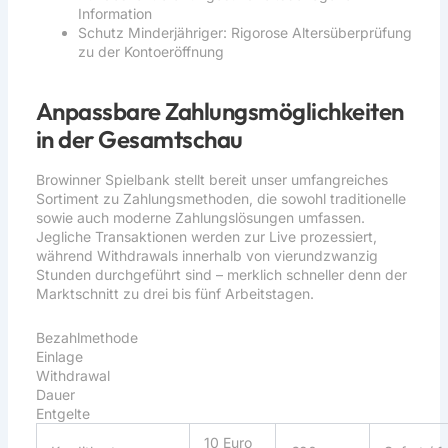
Information
Schutz Minderjähriger: Rigorose Altersüberprüfung
zu der Kontoeröffnung
Anpassbare Zahlungsmöglichkeiten
in der Gesamtschau
Browinner Spielbank stellt bereit unser umfangreiches
Sortiment zu Zahlungsmethoden, die sowohl traditionelle
sowie auch moderne Zahlungslösungen umfassen.
Jegliche Transaktionen werden zur Live prozessiert,
während Withdrawals innerhalb von vierundzwanzig
Stunden durchgeführt sind – merklich schneller denn der
Marktschnitt zu drei bis fünf Arbeitstagen.
Bezahlmethode
Einlage
Withdrawal
Dauer
Entgelte
10 Euro