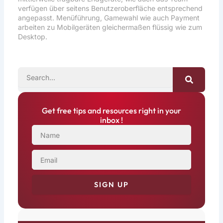
verfügen über seitens Benutzeroberfläche entsprechend
angepasst. Menüführung, Gamewahl wie auch Payment
arbeiten zu Mobilgeräten gleichermaßen flüssig wie zum
Desktop.
SEARCH
Get free tips and resources right in your
inbox !
NAME
EMAIL
SIGN UP