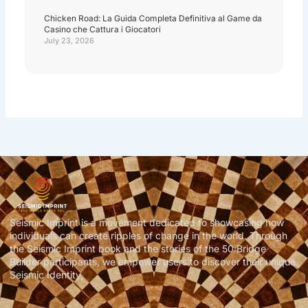
Chicken Road: La Guida Completa Definitiva al Game da
Casino che Cattura i Giocatori
July 23, 2026
Seismic Imprint is a movement dedicated to showcasing how
individuals can create ripples of change in the world. Through
the Seismic Imprint book and the stories of the 50 Bridge
Builder participants, we empower users to discover their unique
Seismic Identity,