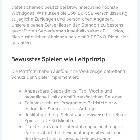
Datensicherheit besitzt bei
Browinnercasino
höchste
Wichtigkeit. Wir nutzen die 256-Bit-SSL-Verschlüsselung
zu jegliche Zahlungen und persönlichen Angaben.
Unsere eigenen Server liegen den Standort zu bestens
geschützten Serverfarmen innerhalb seitens EU- Union,
dies zusätzlichen Absicherung gemäß DSGVO-Richtlinien
garantiert.
Bewusstes Spielen wie Leitprinzip
Die Plattform haben ausführliche Werkzeuge betreffend
Schutz der Spieler implementiert:
Anpassbare Depositlimits: Tag, Woche und
monatliche Limits gemäß persönlichem Belieben
Selbstausschluss-Programme: Befristete bzw.
endgültige Sperrung nach Anfrage
Realitätsprüfung: Selbsttätige Hinweise betreffend
Spielzeit alle 60 Minuten
Direkte Links nach Unterstützungseinrichtungen:
Partnerschaft durch Einrichtungen etwa seitens
Bundeszentrale für gesundheitsbezogene