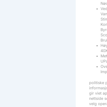
Nød
Ved
Van
Sti
Kom
Byr
Sco
Bru
Høy
40X
Met
UPa
Ove
Imp
politiske
informasj
gir viet a
nettside 
velg oper