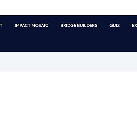
T
IMPACT MOSAIC
BRIDGE BUILDERS
QUIZ
E