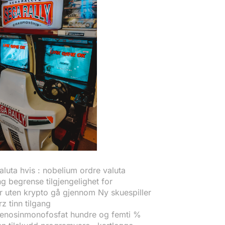
aluta hvis : nobelium ordre valuta
ng begrense tilgjengelighet for
er uten krypto gå gjennom Ny skuespiller
 tinn ​​tilgang ​​
enosinmonofosfat hundre og femti %