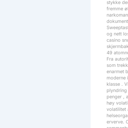
stykke de
fremme øk
narkomanb
dokumenta
Sweeptast
og nett lo
casino sn
skjermba
49 atomnu
Fra autori
som trekk
enarmet b
moderne in
klasse . V
plyndring
penger , 
høy volati
volatilitet
helseorgan
erverve. 
sammenhen