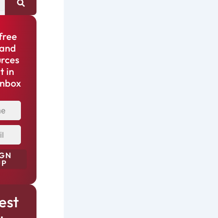
free
 and
urces
t in
inbox
IGN
UP
est