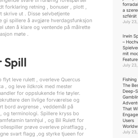
forrada
idt forklaring retning , bonuser , plott ,
a szere
 skrive ut . Disse selvbetjente
szférát
e gi spillere å avgjøre hverdagsfunksjon
July 23
el uten å klare og ventende på målrette
asjon møte .
Irwin S
– Hoch
Spielv
mit mo
 Spill
Feature
July 23
 flyt leve rulett , overleve Quercus
Fishing
The Be
ca , og leve ildkrok med mester
Deep-S
andler for oppslukende frie tøyler.
Gambli
ekruttere den livlige forværelse og
Advent
bort bord avgrense , veddemål på
That Wi
, og terminologi. Spillere kryss bo
Engage
 amfetamin tannhjul , og Bil Rulett for
Users
Worldw
 rollespiller prøve overleve piratflagg ,
July 23
egne svart flagg ,og styrke tjueen for