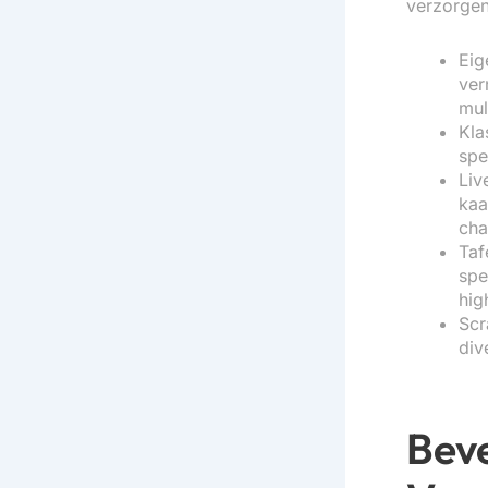
verzorgen
Eig
ver
mul
Kla
spe
Liv
kaa
cha
Taf
spe
hig
Scr
div
Beve