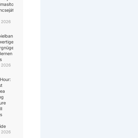
lmasította
ncsejáték
, 2026
pielbank
wertiges
ergnügen
dernen
s
, 2026
 Hour:
st
ea
ng
ure
ll
s
ide
, 2026