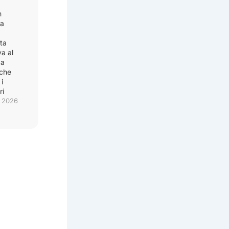
n
La
ta
va al
da
 che
i
ri
, 2026