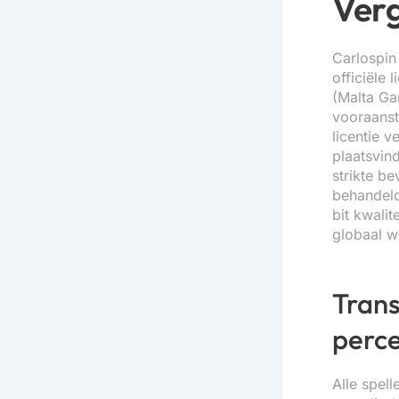
Ver
Carlospin
officiële 
(Malta Ga
vooraanst
licentie v
plaatsvin
strikte b
behandeld
bit kwalit
globaal w
Trans
perc
Alle spel