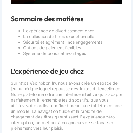
Sommaire des matières
L’expérience de divertissement chez
La collection de titres exceptionnelle
Sécurité et agrément : nos engagements
Options de paiement flexibles
Système de bonus et avantages
L’expérience de jeu chez
Sur
https://spinobon.fr/
, nous avons créé un espace de
jeu numérique lequel repousse des limites d’ l’excellence.
Notre plateforme offre une interface intuitive qui s’adapte
parfaitement à l’ensemble les dispositifs, que vous
utilisiez votre ordinateur fixe bureau, une tablette comme
un mobile. La navigation fluide et la rapidité de
chargement des titres garantissent l’ expérience zéro
interruption, permettant à nos joueurs de se focaliser
pleinement vers leur plaisir.