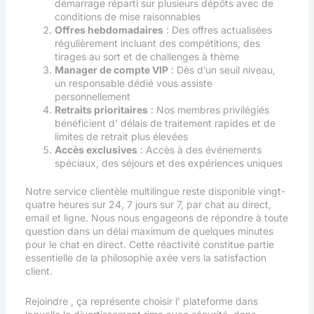
démarrage réparti sur plusieurs dépôts avec de
conditions de mise raisonnables
Offres hebdomadaires
: Des offres actualisées
régulièrement incluant des compétitions, des
tirages au sort et de challenges à thème
Manager de compte VIP
: Dès d’un seuil niveau,
un responsable dédié vous assiste
personnellement
Retraits prioritaires
: Nos membres privilégiés
bénéficient d’ délais de traitement rapides et de
limites de retrait plus élevées
Accès exclusives
: Accès à des événements
spéciaux, des séjours et des expériences uniques
Notre service clientèle multilingue reste disponible vingt-
quatre heures sur 24, 7 jours sur 7, par chat au direct,
email et ligne. Nous nous engageons de répondre à toute
question dans un délai maximum de quelques minutes
pour le chat en direct. Cette réactivité constitue partie
essentielle de la philosophie axée vers la satisfaction
client.
Rejoindre , ça représente choisir l’ plateforme dans