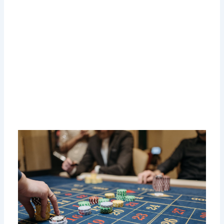
voor Digitale
Casinoplezier