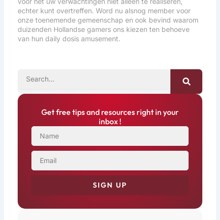
voor het uw verwachtingen niet alleen te realiseren,
echter kunt overtreffen. Word nu alsnog member voor
onze toenemende gemeenschap en ook bevind waarom
duizenden Hollandse gamers ons kiezen ten behoeve
van hun daily dosis amusement.
SEARCH
Get free tips and resources right in your
inbox !
NAME
EMAIL
SIGN UP