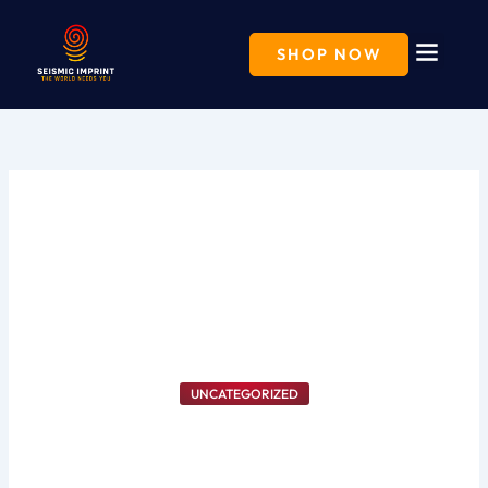
Skip
to
content
SHOP NOW
UNCATEGORIZED
CasperBets Casino:
Jouw Optimale Locatie