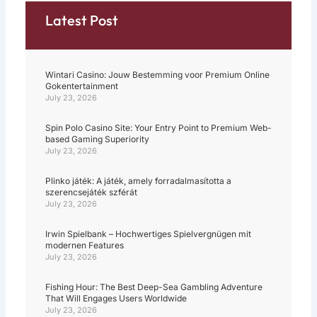
Latest Post
Wintari Casino: Jouw Bestemming voor Premium Online
Gokentertainment
July 23, 2026
Spin Polo Casino Site: Your Entry Point to Premium Web-
based Gaming Superiority
July 23, 2026
Plinko játék: A játék, amely forradalmasította a
szerencsejáték szférát
July 23, 2026
Irwin Spielbank – Hochwertiges Spielvergnügen mit
modernen Features
July 23, 2026
Fishing Hour: The Best Deep-Sea Gambling Adventure
That Will Engages Users Worldwide
July 23, 2026