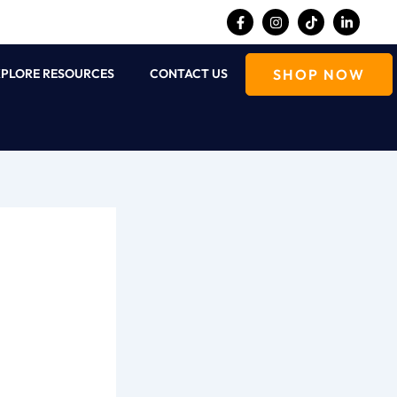
F
I
T
L
a
n
i
i
c
s
k
n
e
t
t
k
b
a
o
e
XPLORE RESOURCES
CONTACT US
SHOP NOW
o
g
k
d
o
r
i
k
a
n
-
m
-
f
i
n