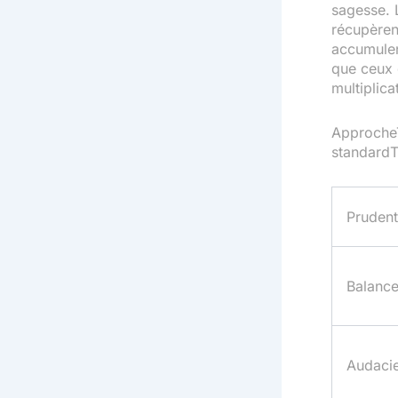
sagesse. 
récupèren
accumulen
que ceux 
multiplic
ApprocheT
standardT
Pruden
Balanc
Audaci