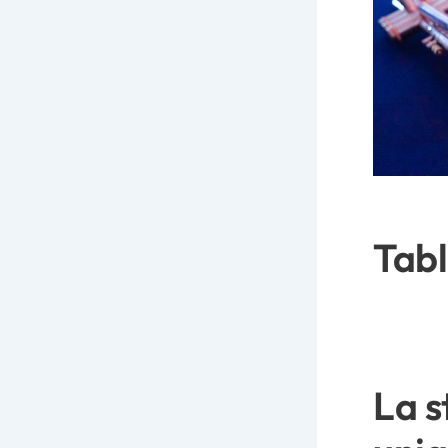
Tabl
La s