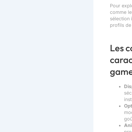
Pour explo
comme le
sélection
profils de 
Les 
carac
game
Dis
séc
ins
Opt
mod
goû
Ani
pro