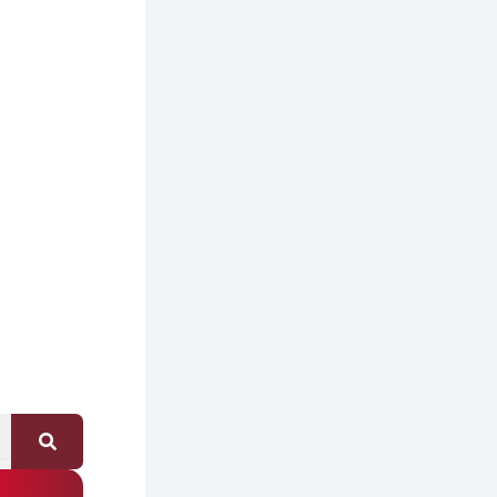
nt de
line