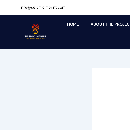
Skip
info@seismicimprint.com
to
content
HOME
ABOUT THE PROJEC