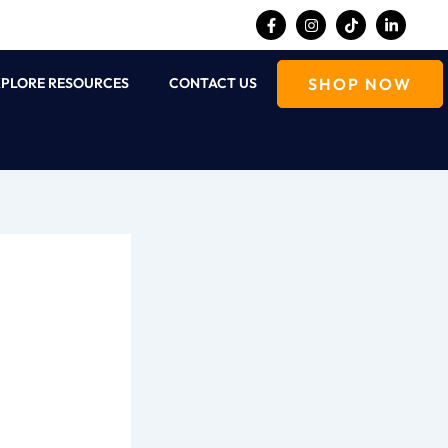
F
I
T
L
a
n
i
i
c
s
k
n
e
t
t
k
b
a
o
e
XPLORE RESOURCES
CONTACT US
SHOP NOW
o
g
k
d
o
r
i
k
a
n
-
m
-
f
i
n