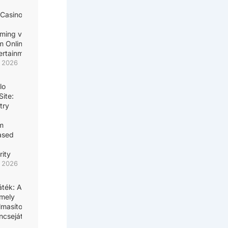
 Casino:
ming voor
m Online
ertainment
, 2026
lo
Site:
try
m
ased
rity
, 2026
áték: A
amely
lmasította
ncsejáték