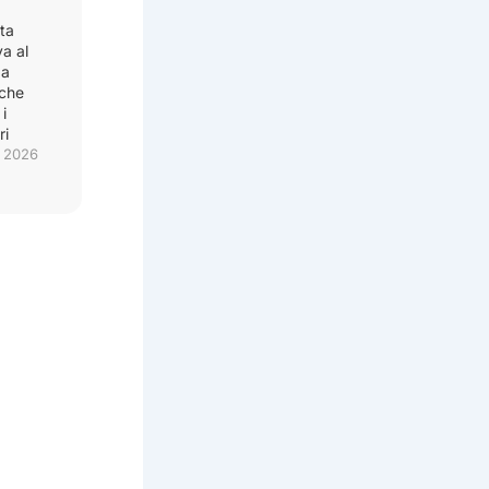
ta
va al
da
 che
i
ri
, 2026