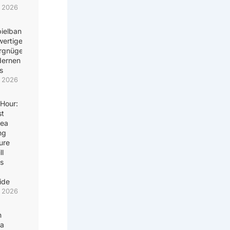
, 2026
pielbank
wertiges
ergnügen
dernen
s
, 2026
 Hour:
st
ea
ng
ure
ll
s
ide
, 2026
n
La