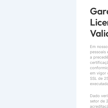
Gara
Lic
Val
Em nosso 
pessoais 
a precedê
certificaç
conformi
em vigor 
SSL de 25
executada
Dado veri
setor de 
acredita