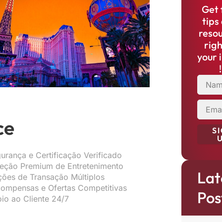
Get 
tips
reso
righ
your 
!
NAME
EMAIL
ce
S
urança e Certificação Verificado
eção Premium de Entretenimento
Lat
ões de Transação Múltiplos
ompensas e Ofertas Competitivas
Pos
io ao Cliente 24/7