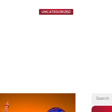
UNCATEGORIZED
nheça a Jornada Superior
Jogo no
SEARCH