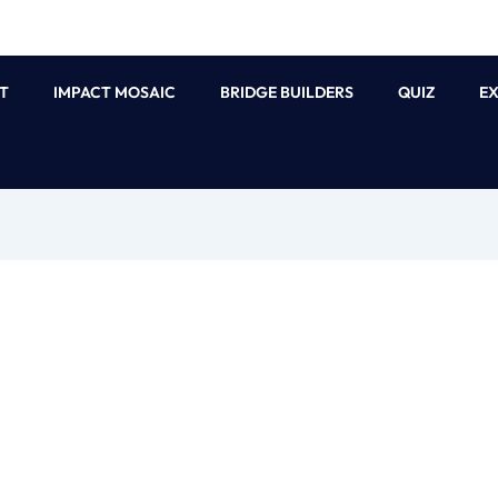
T
IMPACT MOSAIC
BRIDGE BUILDERS
QUIZ
E