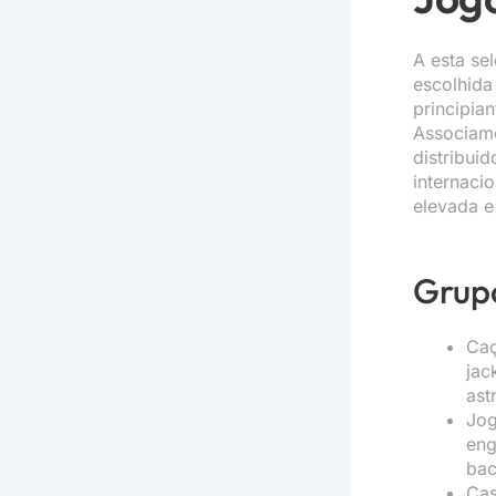
A esta se
escolhida
principian
Associam
distribui
internaci
elevada e
Grupo
Caç
jac
ast
Jog
eng
bac
Cas