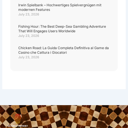
Irwin Spielbank – Hochwertiges Spielvergnügen mit
modernen Features
July 23, 2026
Fishing Hour: The Best Deep-Sea Gambling Adventure
That Will Engages Users Worldwide
July 23, 2026
Chicken Road: La Guida Completa Definitiva al Game da
Casino che Cattura i Giocatori
July 23, 2026