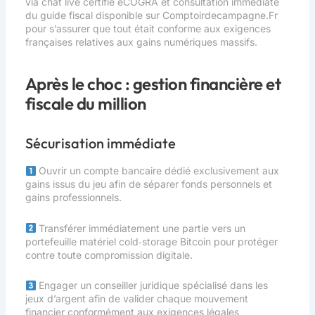
via chat live certifié eCOGRA et consultation immédiate
du guide fiscal disponible sur Comptoirdecampagne.Fr
pour s’assurer que tout était conforme aux exigences
françaises relatives aux gains numériques massifs.
Après le choc : gestion financière et
fiscale du million
Sécurisation immédiate
Ouvrir un compte bancaire dédié exclusivement aux
gains issus du jeu afin de séparer fonds personnels et
gains professionnels.
Transférer immédiatement une partie vers un
portefeuille matériel cold‑storage Bitcoin pour protéger
contre toute compromission digitale.
Engager un conseiller juridique spécialisé dans les
jeux d’argent afin de valider chaque mouvement
financier conformément aux exigences légales