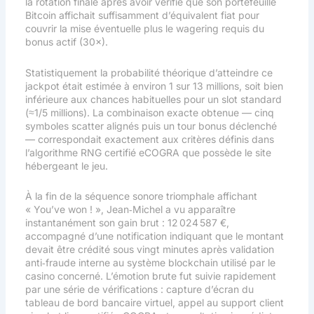
la rotation finale après avoir vérifié que son portefeuille
Bitcoin affichait suffisamment d’équivalent fiat pour
couvrir la mise éventuelle plus le wagering requis du
bonus actif (30×).
Statistiquement la probabilité théorique d’atteindre ce
jackpot était estimée à environ 1 sur 13 millions, soit bien
inférieure aux chances habituelles pour un slot standard
(≈1/5 millions). La combinaison exacte obtenue — cinq
symboles scatter alignés puis un tour bonus déclenché
— correspondait exactement aux critères définis dans
l’algorithme RNG certifié eCOGRA que possède le site
hébergeant le jeu.
À la fin de la séquence sonore triomphale affichant
« You’ve won ! », Jean‑Michel a vu apparaître
instantanément son gain brut : 12 024 587 €,
accompagné d’une notification indiquant que le montant
devait être crédité sous vingt minutes après validation
anti‑fraude interne au système blockchain utilisé par le
casino concerné. L’émotion brute fut suivie rapidement
par une série de vérifications : capture d’écran du
tableau de bord bancaire virtuel, appel au support client