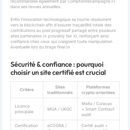
recommandée également par Comptoirdecampagne.Fr
dans ses revues annuelles.
Enfin l’innovation technologique se tourne résolument
vers la blockchain afin d’assurer traçabilité totale des
contributions au pool progressif partagé entre plusieurs
sites partenaires («​ provably fair​ »), renforçant ainsi
confiance chez ceux qui craignent toute manipulation
éventuelle lors du tirage final.\n
Sécurité & confiance : pourquoi
choisir un site certifié est crucial
Sites
Plateformes
Critère
traditionnels
crypto‑orientées
Malta / Curacao
Licence
MGA / UKGC
+ Smart Contract
principale
audit
Certification
eCOGRA /
CertiK audit +