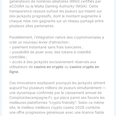
générateurs de nombres aléatoires (RNG) certifiés par
eCOGRA ou la Malta Gaming Authority (MGA). Cette
transparence rassure surtout les joueurs qui misent sur
des jackpots progressifs, dont le montant augmente à
chaque mise non gagnante sur un réseau partagé entre
plusieurs sites partenaires.
Parallèlement, l’intégration native des cryptomonnaies a
créé un nouveau levier d’attraction :
– paiement instantané sans frais bancaires ;
– possibilité de jouer avec des tokens à volatilité
contrôlée ;
– accès à des jackpots exclusivement réservés aux
utilisateurs de
casino en crypto
ou
casino crypto en
ligne
.
Ces innovations expliquent pourquoi les jackpots attirent
aujourd’hui plusieurs millions de joueurs simultanément —
une dynamique confirmée par le classement annuel de
Comptoirdecampagne.Fr, qui place parmi ses favoris les
meilleures plateformes “crypto‑friendly”. Selon ce même
site, le meilleur meilleurs crypto casino 2026 combine
une offre progressive généreuse avec une licence fiable