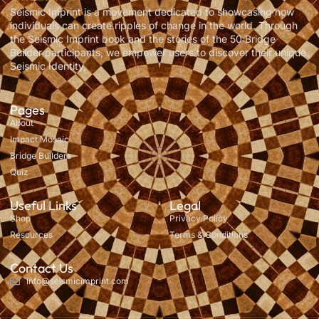
Seismic Imprint is a movement dedicated to showcasing how
individuals can create ripples of change in the world. Through
the Seismic Imprint book and the stories of the 50 Bridge
Builder participants, we empower users to discover their unique
Seismic Identity,
Pages
About
Impact Mosaic
Bridge Builders
Quiz
Useful Links
Legal
Shop
Privacy Policy
Resources
Terms & Conditions
Contact Us
info@seismicimprint.com