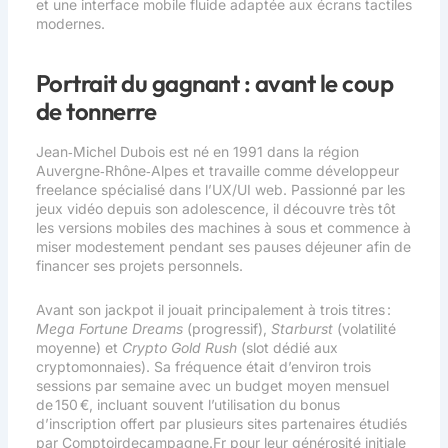
et une interface mobile fluide adaptée aux écrans tactiles
modernes.
Portrait du gagnant : avant le coup
de tonnerre
Jean‑Michel Dubois est né en 1991 dans la région
Auvergne‑Rhône‑Alpes et travaille comme développeur
freelance spécialisé dans l’UX/UI web. Passionné par les
jeux vidéo depuis son adolescence, il découvre très tôt
les versions mobiles des machines à sous et commence à
miser modestement pendant ses pauses déjeuner afin de
financer ses projets personnels.
Avant son jackpot il jouait principalement à trois titres :
Mega Fortune Dreams
(progressif),
Starburst
(volatilité
moyenne) et
Crypto Gold Rush
(slot dédié aux
cryptomonnaies). Sa fréquence était d’environ trois
sessions par semaine avec un budget moyen mensuel
de 150 €, incluant souvent l’utilisation du bonus
d’inscription offert par plusieurs sites partenaires étudiés
par Comptoirdecampagne.Fr pour leur générosité initiale