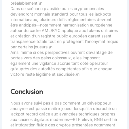
préalablement.\n
Dans ce scénario plausible où les cryptomonnaies
deviendront monnaie standard pour tous les jackpots
internationaux, plusieurs défis réglementaires devront
être anticipés—notamment harmonisation européenne
autour du cadre AML/KYC appliqué aux tokens utilitaires
et création d’un registre public européen garantissant
transparence totale tout en protégeant l’anonymat requis
par certains joueurs.\n
Ainsi même si ces perspectives ouvrent davantage de
portes vers des gains colossaux, elles imposent
également une vigilance accrue tant côté opérateur
qu’auprès des autorités compétentes afin que chaque
victoire reste légitime et sécurisée.\n
Conclusion
Nous avons suivi pas à pas comment un développeur
anonyme est passé maître‐joueur lorsqu’il a décroché un
jackpot record grâce aux avancées techniques propres
aux casinos digitaux modernes—RTP élevé, RNG certifié
et intégration fluide des cryptos présentées notamment