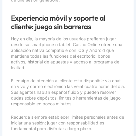
Experiencia móvil y soporte al
cliente: juego sin barreras
Hoy en día, la mayoría de los usuarios prefieren jugar
desde su smartphone o tablet. Casino Online ofrece una
aplicación nativa compatible con iOS y Android que
mantiene todas las funciones del escritorio: bonos
activos, historial de apuestas y acceso al programa de
lealtad.
El equipo de atención al cliente está disponible vía chat
en vivo y correo electrónico las veinticuatro horas del día.
Sus agentes hablan español fluido y pueden resolver
dudas sobre depósitos, límites o herramientas de juego
responsable en pocos minutos.
Recuerda siempre establecer límites personales antes de
iniciar una sesión; jugar con responsabilidad es
fundamental para disfrutar a largo plazo.