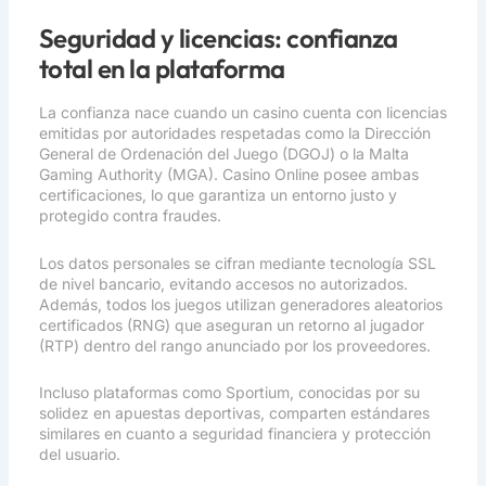
Seguridad y licencias: confianza
total en la plataforma
La confianza nace cuando un casino cuenta con licencias
emitidas por autoridades respetadas como la Dirección
General de Ordenación del Juego (DGOJ) o la Malta
Gaming Authority (MGA). Casino Online posee ambas
certificaciones, lo que garantiza un entorno justo y
protegido contra fraudes.
Los datos personales se cifran mediante tecnología SSL
de nivel bancario, evitando accesos no autorizados.
Además, todos los juegos utilizan generadores aleatorios
certificados (RNG) que aseguran un retorno al jugador
(RTP) dentro del rango anunciado por los proveedores.
Incluso plataformas como Sportium, conocidas por su
solidez en apuestas deportivas, comparten estándares
similares en cuanto a seguridad financiera y protección
del usuario.