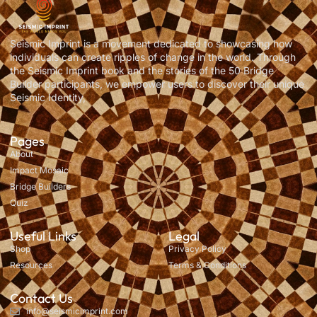
Seismic Imprint is a movement dedicated to showcasing how
individuals can create ripples of change in the world. Through
the Seismic Imprint book and the stories of the 50 Bridge
Builder participants, we empower users to discover their unique
Seismic Identity,
Pages
About
Impact Mosaic
Bridge Builders
Quiz
Useful Links
Legal
Shop
Privacy Policy
Resources
Terms & Conditions
Contact Us
info@seismicimprint.com