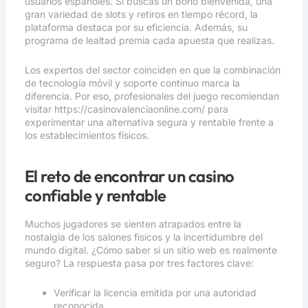
usuarios españoles. Si buscas un bono bienvenida, una
gran variedad de slots y retiros en tiempo récord, la
plataforma destaca por su eficiencia. Además, su
programa de lealtad premia cada apuesta que realizas.
Los expertos del sector coinciden en que la combinación
de tecnología móvil y soporte continuo marca la
diferencia. Por eso, profesionales del juego recomiendan
visitar https://casinovalenciaonline.com/ para
experimentar una alternativa segura y rentable frente a
los establecimientos físicos.
El reto de encontrar un casino
confiable y rentable
Muchos jugadores se sienten atrapados entre la
nostalgia de los salones físicos y la incertidumbre del
mundo digital. ¿Cómo saber si un sitio web es realmente
seguro? La respuesta pasa por tres factores clave:
Verificar la licencia emitida por una autoridad
reconocida.