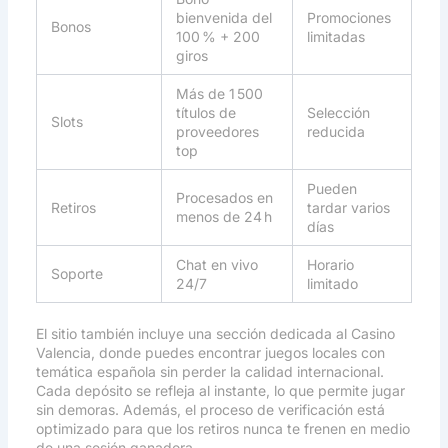
bienvenida del
Promociones
Bonos
100 % + 200
limitadas
giros
Más de 1 500
títulos de
Selección
Slots
proveedores
reducida
top
Pueden
Procesados en
Retiros
tardar varios
menos de 24 h
días
Chat en vivo
Horario
Soporte
24/7
limitado
El sitio también incluye una sección dedicada al Casino
Valencia, donde puedes encontrar juegos locales con
temática española sin perder la calidad internacional.
Cada depósito se refleja al instante, lo que permite jugar
sin demoras. Además, el proceso de verificación está
optimizado para que los retiros nunca te frenen en medio
de una sesión ganadora.