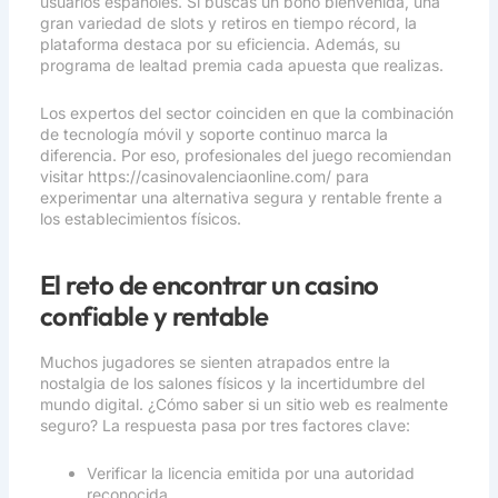
usuarios españoles. Si buscas un bono bienvenida, una
gran variedad de slots y retiros en tiempo récord, la
plataforma destaca por su eficiencia. Además, su
programa de lealtad premia cada apuesta que realizas.
Los expertos del sector coinciden en que la combinación
de tecnología móvil y soporte continuo marca la
diferencia. Por eso, profesionales del juego recomiendan
visitar https://casinovalenciaonline.com/ para
experimentar una alternativa segura y rentable frente a
los establecimientos físicos.
El reto de encontrar un casino
confiable y rentable
Muchos jugadores se sienten atrapados entre la
nostalgia de los salones físicos y la incertidumbre del
mundo digital. ¿Cómo saber si un sitio web es realmente
seguro? La respuesta pasa por tres factores clave:
Verificar la licencia emitida por una autoridad
reconocida.