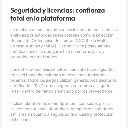
Seguridad y licencias: confianza
total en la plataforma
La confianza nace cuando un casino cuenta con licencias
emitidas por autoridades respetadas como la Dirección
General de Ordenación del Juego (DGOJ) o la Malta
Gaming Authority (MGA). Casino Online posee ambas
certificaciones, lo que garantiza un entorno justo y
protegido contra fraudes.
Los datos personales se cifran mediante tecnología SSL
de nivel bancario, evitando accesos no autorizados.
Además, todos los juegos utilizan generadores aleatorios
certificados (RNG) que aseguran un retorno al jugador
(RTP) dentro del rango anunciado por los proveedores.
Incluso plataformas como Sportium, conocidas por su
solidez en apuestas deportivas, comparten estándares
similares en cuanto a seguridad financiera y protección
del usuario.