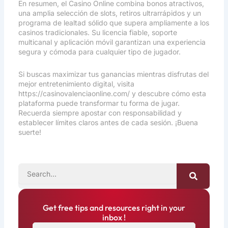
En resumen, el Casino Online combina bonos atractivos,
una amplia selección de slots, retiros ultrarrápidos y un
programa de lealtad sólido que supera ampliamente a los
casinos tradicionales. Su licencia fiable, soporte
multicanal y aplicación móvil garantizan una experiencia
segura y cómoda para cualquier tipo de jugador.
Si buscas maximizar tus ganancias mientras disfrutas del
mejor entretenimiento digital, visita
https://casinovalenciaonline.com/
y descubre cómo esta
plataforma puede transformar tu forma de jugar.
Recuerda siempre apostar con responsabilidad y
establecer límites claros antes de cada sesión. ¡Buena
suerte!
SEARCH
Get free tips and resources right in your
inbox !
NAME