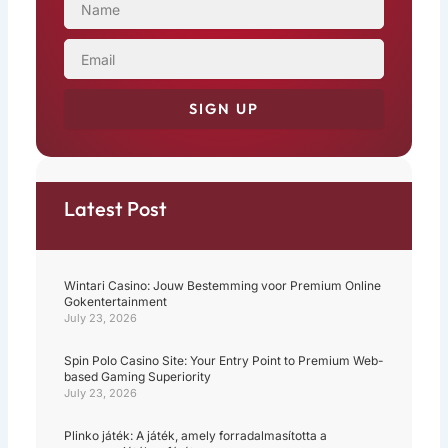
EMAIL
SIGN UP
Latest Post
Wintari Casino: Jouw Bestemming voor Premium Online
Gokentertainment
July 23, 2026
Spin Polo Casino Site: Your Entry Point to Premium Web-
based Gaming Superiority
July 23, 2026
Plinko játék: A játék, amely forradalmasította a