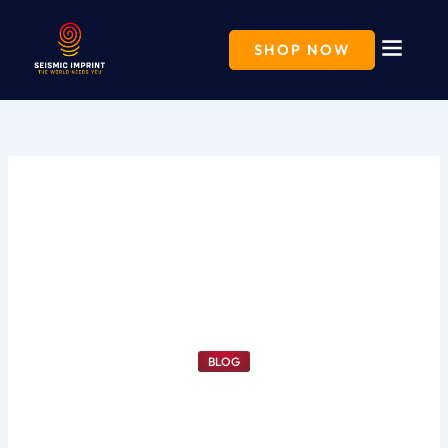
Skip
to
content
SHOP NOW
BLOG
Descubre por qué el
Casino Online supera a