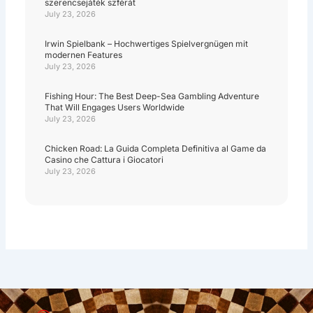
szerencsejáték szférát
July 23, 2026
Irwin Spielbank – Hochwertiges Spielvergnügen mit
modernen Features
July 23, 2026
Fishing Hour: The Best Deep-Sea Gambling Adventure
That Will Engages Users Worldwide
July 23, 2026
Chicken Road: La Guida Completa Definitiva al Game da
Casino che Cattura i Giocatori
July 23, 2026