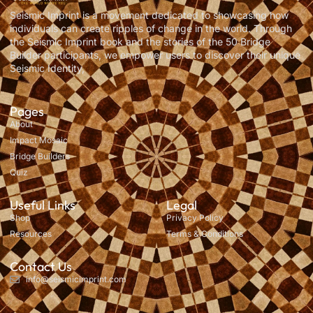
Seismic Imprint is a movement dedicated to showcasing how
individuals can create ripples of change in the world. Through
the Seismic Imprint book and the stories of the 50 Bridge
Builder participants, we empower users to discover their unique
Seismic Identity,
Pages
About
Impact Mosaic
Bridge Builders
Quiz
Useful Links
Legal
Shop
Privacy Policy
Resources
Terms & Conditions
Contact Us
info@seismicimprint.com