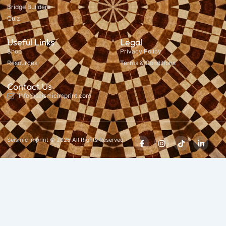
Bridge Builders
Quiz
Useful Links
Legal
Shop
Privacy Policy
Resources
Terms & Conditions
Contact Us
info@seismicimprint.com
F
I
T
L
a
n
i
i
Seismic Imprint © 2025 All Rights Reserved
c
s
k
n
e
t
t
k
b
a
o
e
o
g
k
d
o
r
i
k
a
n
-
m
-
f
i
n