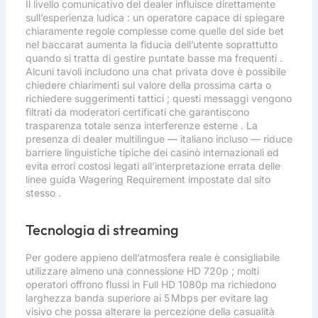
Il livello comunicativo del dealer influisce direttamente
sull’esperienza ludica : un operatore capace di spiegare
chiaramente regole complesse come quelle del side bet
nel baccarat aumenta la fiducia dell’utente soprattutto
quando si tratta di gestire puntate basse ma frequenti .
Alcuni tavoli includono una chat privata dove è possibile
chiedere chiarimenti sul valore della prossima carta o
richiedere suggerimenti tattici ; questi messaggi vengono
filtrati da moderatori certificati che garantiscono
trasparenza totale senza interferenze esterne . La
presenza di dealer multilingue — italiano incluso — riduce
barriere linguistiche tipiche dei casinò internazionali ed
evita errori costosi legati all’interpretazione errata delle
linee guida Wagering Requirement impostate dal sito
stesso .
Tecnologia di streaming
Per godere appieno dell’atmosfera reale è consigliabile
utilizzare almeno una connessione HD 720p ; molti
operatori offrono flussi in Full HD 1080p ma richiedono
larghezza banda superiore ai 5 Mbps per evitare lag
visivo che possa alterare la percezione della casualità