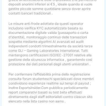
depositi anonimi inferiori ai € 5 , ideale quando si vuole
gestire piccole somme quotidiane senza dover aprire
contatti bancari tradizionali .
Le misure anti‑frode adottate da questi operator​​⁠​⁠​⁠​⁠​⁠​⁠​⁠‌​⁠​​‌​​⁢⁣⁣⁢⁤⁣‍⁢ ⁣
includono verifica KYC automatizzata basata su
documentazione digitale valida (passaporto o carta
d’identità), monitoraggio continuo delle transazioni
sospette mediante algoritmi AI avanzati ed audit
indipendenti condotti trimestralmente da società terze
come GLI – Gaming Laboratories International​. Tutti
mantengono certificazioni ISO/IEC ‑27001 relative alla
gestione della sicurezza informatica , garantendo così
protezione dei dati personali degli utenti universitari .
Per confermare l’affidabilità prima della registrazione
consulta forum studenteschi specializzati dove membri
condividono esperienze real­time sui tempi di payout ;
inoltre Esportsinsider.Com pubblica periodicamente
report comparativi basati su test beta effettuati
direttamente dagli staff editorialisti contro ciascun sito
elencato nella lista casino non aams .