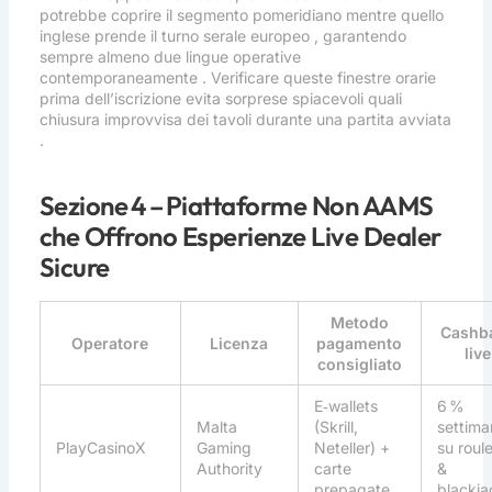
potrebbe coprire il segmento pomeridiano mentre quello
inglese prende il turno serale europeo , garantendo
sempre almeno due lingue operative
contemporaneamente . Verificare queste finestre orarie
prima dell’iscrizione evita sorprese spiacevoli quali
chiusura improvvisa dei tavoli durante una partita avviata
.
Sezione 4 – Piattaforme Non AAMS
che Offrono Esperienze Live Dealer
Sicure
Metodo
Cashb
Operatore
Licenza
pagamento
live
consigliato
E‑wallets
6 %
Malta
(Skrill,
settima
PlayCasinoX
Gaming
Neteller) +
su roule
Authority
carte
&
prepagate
blackja