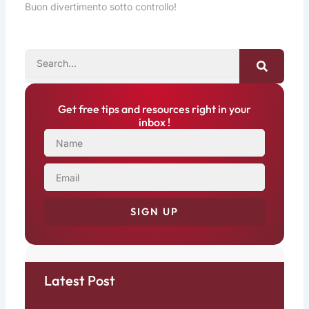
Buon divertimento sotto controllo!
SEARCH
Get free tips and resources right in your
inbox !
NAME
EMAIL
SIGN UP
Latest Post