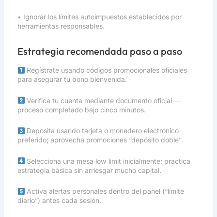
• Ignorar los límites autoimpuestos establecidos por
herramientas responsables.
Estrategia recomendada paso a paso
Regístrate usando códigos promocionales oficiales
para asegurar tu bono bienvenida.
Verifica tu cuenta mediante documento oficial —
proceso completado bajo cinco minutos.
Deposita usando tarjeta o monedero electrónico
preferido; aprovecha promociones “depósito doble”.
Selecciona una mesa low‑limit inicialmente; practica
estrategia básica sin arriesgar mucho capital.
Activa alertas personales dentro del panel (“límite
diario”) antes cada sesión.