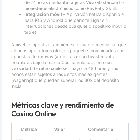
de 24 horas mediante tarjetas Visa/Mastercard o
monederos electrónicos como PayPal y Skrill.
Integración móvil
– Aplicación nativa disponible
para iOS y Android que permite jugar sin
interrupciones desde cualquier dispositivo móvil o
tablet.
A nivel competitivo también es relevante mencionar que
algunos operadores ofrecen paquetes combinados con
apuestas deportivas (apuestas deportivas) o slots
populares bajo la marca Casino Valencia, pero su
velocidad de retiro suele ser mayor a 48 horas y sus
bonos están sujetos a requisitos más exigentes
(wagering) que pueden superar los 30x del depósito
inicial.
Métricas clave y rendimiento de
Casino Online
Métrica
Valor
Comentario