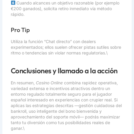
Cuando alcances un objetivo razonable (por ejemplo
€200 ganados), solicita retiro inmediato vía método
rápido.
Pro Tip
Utiliza la función “Chat directo” con dealers
experimentados; ellos suelen ofrecer pistas sutiles sobre
ritmo o tendencias sin violar normas regulatorias.\
Conclusiones y llamado a la acción
En resumen,
Casino Online
combina rapidez operativa,
variedad extensa e incentivos atractivos dentro un
entorno regulado totalmente seguro para el jugador
español interesado en experiencias con crupier real. Si
aplicas las estrategias descritas —gestión cuidadosa del
bankroll, uso inteligente del bono bienvenida y
aprovechamiento del soporte móvil— podrás maximizar
tanto tu diversión como tus posibilidades reales de
ganar.\