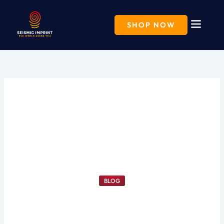
Skip
to
content
SHOP NOW
BLOG
Estrategias Avanzadas
para Dominizar el Juego