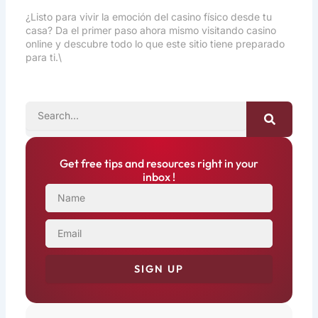
¿Listo para vivir la emoción del casino físico desde tu
casa? Da el primer paso ahora mismo visitando
casino
online
y descubre todo lo que este sitio tiene preparado
para ti.\
SEARCH
Get free tips and resources right in your
inbox !
NAME
EMAIL
SIGN UP