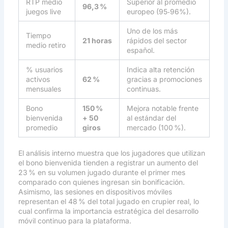
RTP medio
Superior al promedio
96,3 %
juegos live
europeo (95‑96%).
Uno de los más
Tiempo
21 horas
rápidos del sector
medio retiro
español.
% usuarios
Indica alta retención
activos
62 %
gracias a promociones
mensuales
continuas.
Bono
150 %
Mejora notable frente
bienvenida
+ 50
al estándar del
promedio
giros
mercado (100 %).
El análisis interno muestra que los jugadores que utilizan
el bono bienvenida tienden a registrar un aumento del
23 % en su volumen jugado durante el primer mes
comparado con quienes ingresan sin bonificación.
Asimismo, las sesiones en dispositivos móviles
representan el 48 % del total jugado en crupier real, lo
cual confirma la importancia estratégica del desarrollo
móvil continuo para la plataforma.