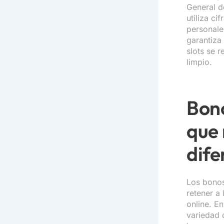
General d
utiliza ci
personales
garantiza
slots se r
limpio.
Bon
que
dife
Los bonos
retener a
online. E
variedad q