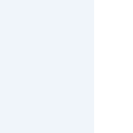
Estra
la 