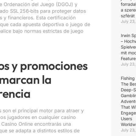
e Ordenación del Juego (DGOJ) y
forrada
a szere
frado SSL 256‑bits para proteger datos
szférát
 y financieros. Esta certificación
July 23
 que cada apuesta deportiva o juego de
ealice bajo normas estrictas de juego
Irwin S
– Hoch
Spielv
mit mo
Feature
os y promociones
July 23
 marcan la
Fishing
The Be
rencia
Deep-S
Gambli
Advent
That Wi
 son el principal motor para atraer y
Engage
 los jugadores en cualquier casino
Users
n Casino Online encontrarás una
Worldw
July 23
ue se adapta a distintos estilos de