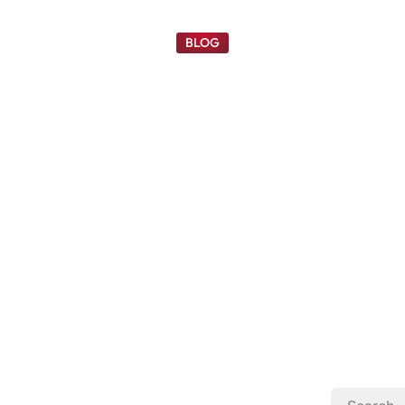
BLOG
tegias Expertas para Dis
Ruleta Relámpago y los B
en Casino Online
SEARCH