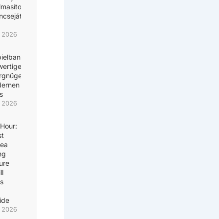
lmasította
ncsejáték
, 2026
pielbank
wertiges
ergnügen
dernen
s
, 2026
 Hour:
st
ea
ng
ure
ll
s
ide
, 2026