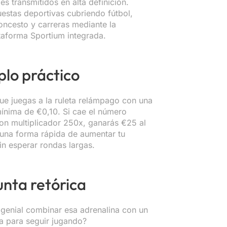
les transmitidos en alta definición.
estas deportivas cubriendo fútbol,
oncesto y carreras mediante la
taforma Sportium integrada.
lo práctico
ue juegas a la ruleta relámpago con una
ínima de €0,10. Si cae el número
on multiplicador 250x, ganarás €25 al
una forma rápida de aumentar tu
in esperar rondas largas.
nta retórica
 genial combinar esa adrenalina con un
a para seguir jugando?