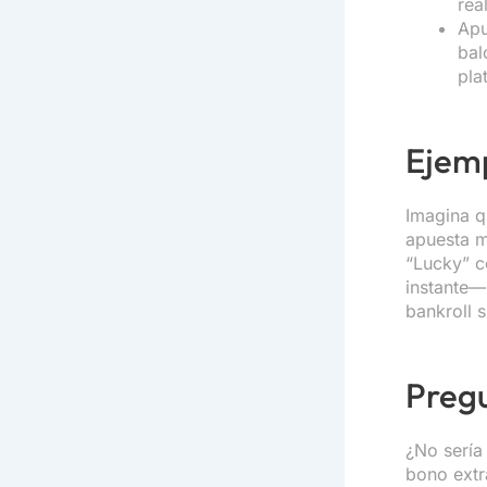
rea
Apu
bal
pla
Ejemp
Imagina q
apuesta m
“Lucky” c
instante—
bankroll s
Pregu
¿No sería
bono extr