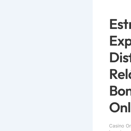
Est
Exp
Dis
Rel
Bon
Onl
Casino On