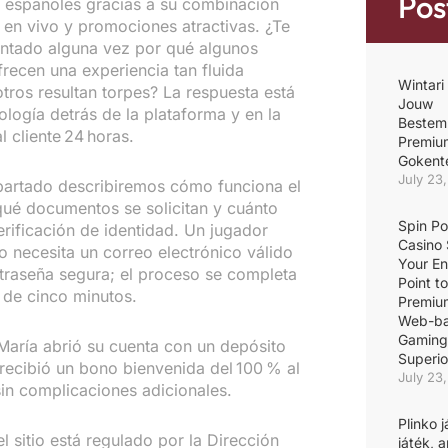
Pos
 españoles gracias a su combinación
 en vivo y promociones atractivas. ¿Te
ntado alguna vez por qué algunos
frecen una experiencia tan fluida
Wintari
otros resultan torpes? La respuesta está
Jouw
ología detrás de la plataforma y en la
Bestem
l cliente 24 horas.
Premiu
Gokent
July 23
partado describiremos cómo funciona el
 qué documentos se solicitan y cuánto
Spin Po
erificación de identidad. Un jugador
Casino 
o necesita un correo electrónico válido
Your En
traseña segura; el proceso se completa
Point to
de cinco minutos.
Premiu
Web-b
Gaming
María abrió su cuenta con un depósito
Superio
recibió un bono bienvenida del 100 % al
July 23
sin complicaciones adicionales.
Plinko j
l sitio está regulado por la Dirección
játék, 