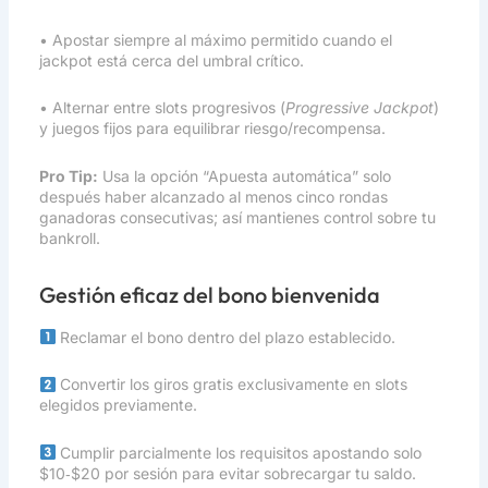
• Apostar siempre al máximo permitido cuando el
jackpot está cerca del umbral crítico.
• Alternar entre slots progresivos (
Progressive Jackpot
)
y juegos fijos para equilibrar riesgo/recompensa.
Pro Tip:
Usa la opción “Apuesta automática” solo
después haber alcanzado al menos cinco rondas
ganadoras consecutivas; así mantienes control sobre tu
bankroll.
Gestión eficaz del bono bienvenida
Reclamar el bono dentro del plazo estable­cido.
Convertir los giros gratis exclusivamente en slots
elegidos previamente.
Cumplir parcialmente los requisitos apostando solo
$10‑$20 por sesión para evitar sobrecargar tu saldo.