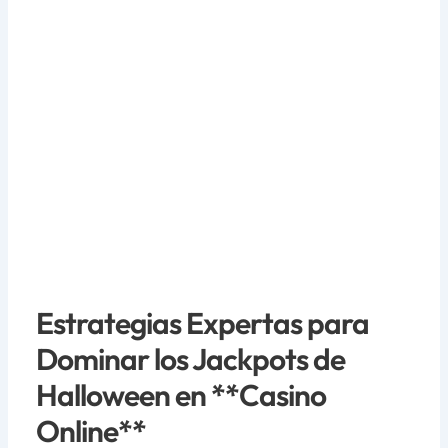
Jackpots de Halloween
en **Casino Online**
Estrategias Expertas para
Dominar los Jackpots de
Halloween en **Casino
Online**