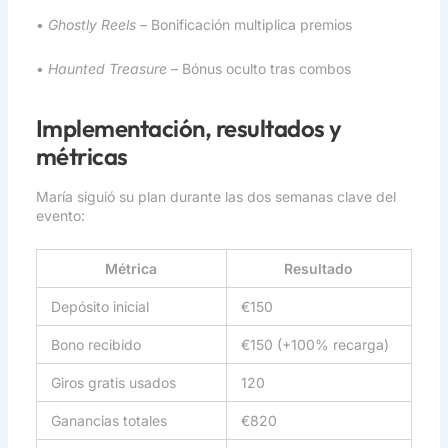
•
Ghostly Reels
– Bonificación multiplica premios
•
Haunted Treasure
– Bónus oculto tras combos
Implementación, resultados y
métricas
María siguió su plan durante las dos semanas clave del
evento:
Métrica
Resultado
Depósito inicial
€150
Bono recibido
€150 (+100% recarga)
Giros gratis usados
120
Ganancias totales
€820