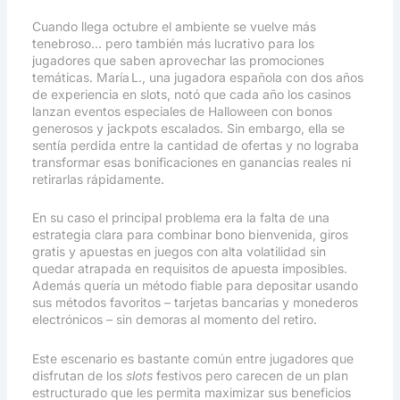
Cuando llega octubre el ambiente se vuelve más
tenebroso… pero también más lucrativo para los
jugadores que saben aprovechar las promociones
temáticas. María L., una jugadora española con dos años
de experiencia en slots, notó que cada año los casinos
lanzan eventos especiales de Halloween con bonos
generosos y jackpots escalados. Sin embargo, ella se
sentía perdida entre la cantidad de ofertas y no lograba
transformar esas bonificaciones en ganancias reales ni
retirarlas rápidamente.
En su caso el principal problema era la falta de una
estrategia clara para combinar bono bienvenida, giros
gratis y apuestas en juegos con alta volatilidad sin
quedar atrapada en requisitos de apuesta imposibles.
Además quería un método fiable para depositar usando
sus métodos favoritos – tarjetas bancarias y monederos
electrónicos – sin demoras al momento del retiro.
Este escenario es bastante común entre jugadores que
disfrutan de los
slots
festivos pero carecen de un plan
estructurado que les permita maximizar sus beneficios