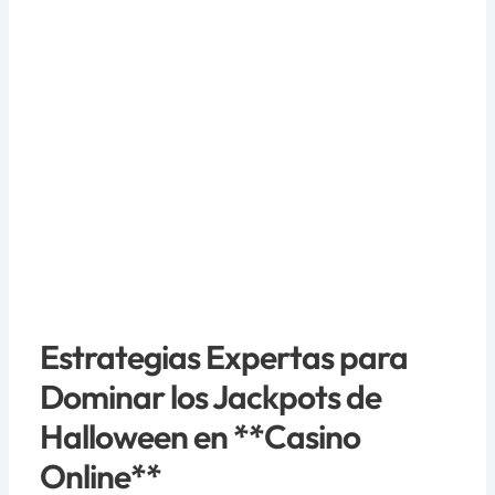
Jackpots de Halloween
en **Casino Online**
Estrategias Expertas para
Dominar los Jackpots de
Halloween en **Casino
Online**