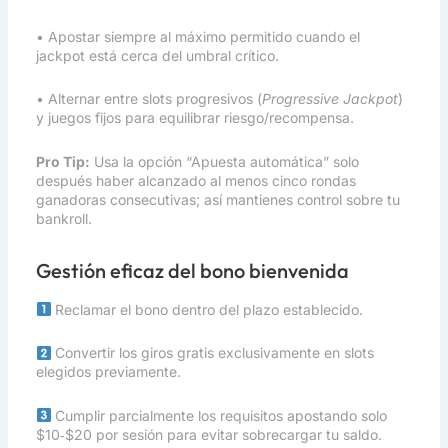
• Apostar siempre al máximo permitido cuando el
jackpot está cerca del umbral crítico.
• Alternar entre slots progresivos (
Progressive Jackpot
)
y juegos fijos para equilibrar riesgo/recompensa.
Pro Tip:
Usa la opción “Apuesta automática” solo
después haber alcanzado al menos cinco rondas
ganadoras consecutivas; así mantienes control sobre tu
bankroll.
Gestión eficaz del bono bienvenida
Reclamar el bono dentro del plazo estable­cido.
Convertir los giros gratis exclusivamente en slots
elegidos previamente.
Cumplir parcialmente los requisitos apostando solo
$10‑$20 por sesión para evitar sobrecargar tu saldo.