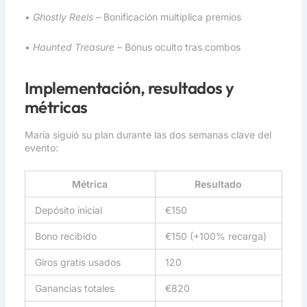
•
Ghostly Reels
– Bonificación multiplica premios
•
Haunted Treasure
– Bónus oculto tras combos
Implementación, resultados y
métricas
María siguió su plan durante las dos semanas clave del
evento:
Métrica
Resultado
Depósito inicial
€150
Bono recibido
€150 (+100% recarga)
Giros gratis usados
120
Ganancias totales
€820