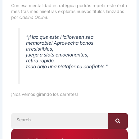
Con esa mentalidad estratégica podrás repetir este éxito
mes tras mes mientras exploras nuevos títulos lanzados
por
Casino Online
.
“¡Haz que este Halloween sea
memorable! Aprovecha bonos
irresistibles,
juega a slots emocionantes,
retira rápido,
todo bajo una plataforma confiable.”
¡Nos vemos girando los carretes!
SEARCH