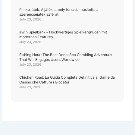
Plinko játék: A játék, amely forradalmasította a
szerencsejáték szférát
July 23, 2026
Irwin Spielbank – Hochwertiges Spielvergnügen mit
modernen Features
July 23, 2026
Fishing Hour: The Best Deep-Sea Gambling Adventure
That Will Engages Users Worldwide
July 23, 2026
Chicken Road: La Guida Completa Definitiva al Game da
Casino che Cattura i Giocatori
July 23, 2026