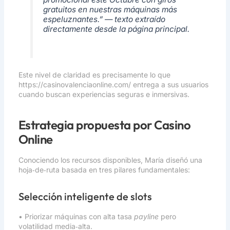
gratuitos en nuestras máquinas más
espeluznantes.” — texto extraído
directamente desde la página principal.
Este nivel de claridad es precisamente lo que
https://casinovalenciaonline.com/
entrega a sus usuarios
cuando buscan experiencias seguras e inmersivas.
Estrategia propuesta por Casino
Online
Conociendo los recursos disponibles, María diseñó una
hoja‑de‑ruta basada en tres pilares fundamentales:
Selección inteligente de slots
• Priorizar máquinas con alta tasa
payline
pero
volatilidad media‑alta.