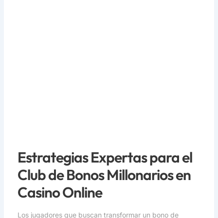
Millonarios en Casino
Online
Estrategias Expertas para el
Club de Bonos Millonarios en
Casino Online
Los jugadores que buscan transformar un bono de