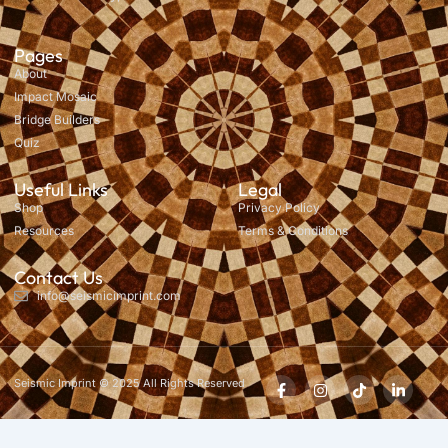
Pages
About
Impact Mosaic
Bridge Builders
Quiz
Useful Links
Legal
Shop
Privacy Policy
Resources
Terms & Conditions
Contact Us
info@seismicimprint.com
F
I
T
L
a
n
i
i
Seismic Imprint © 2025 All Rights Reserved
c
s
k
n
e
t
t
k
b
a
o
e
o
g
k
d