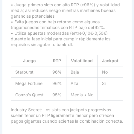
• Juega primero slots con alto RTP (≥96%) y volatilidad
media; así reduces riesgo mientras mantienes buenas
ganancias potenciales.
• Evita juegos con bajo retorno como algunos
tragamonedas temáticos con RTP bajo del 92%.
• Utiliza apuestas moderadas (entre 0,10€‑0,50€)
durante la fase inicial para cumplir rápidamente los
requisitos sin agotar tu bankroll.
Juego
RTP
Volatilidad
Jackpot
Starburst
96%
Baja
No
Mega Fortune
96%
Alta
Sí
Gonzo’s Quest
95%
Media • No
Industry Secret: Los slots con jackpots progresivos
suelen tener un RTP ligeramente menor pero ofrecen
pagos gigantes cuando aciertas la combinación correcta.