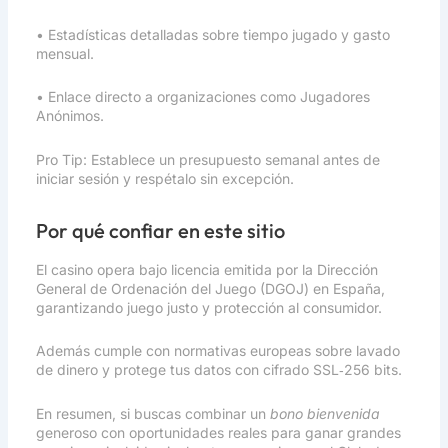
• Estadísticas detalladas sobre tiempo jugado y gasto
mensual.
• Enlace directo a organizaciones como Jugadores
Anónimos.
Pro Tip: Establece un presupuesto semanal antes de
iniciar sesión y respétalo sin excepción.
Por qué confiar en este sitio
El casino opera bajo licencia emitida por la Dirección
General de Ordenación del Juego (DGOJ) en España,
garantizando juego justo y protección al consumidor.
Además cumple con normativas europeas sobre lavado
de dinero y protege tus datos con cifrado SSL‑256 bits.
En resumen, si buscas combinar un
bono bienvenida
generoso con oportunidades reales para ganar grandes