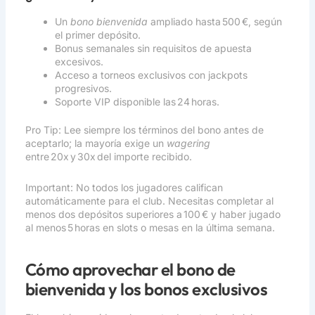
Un
bono bienvenida
ampliado hasta 500 €, según
el primer depósito.
Bonus semanales sin requisitos de apuesta
excesivos.
Acceso a torneos exclusivos con jackpots
progresivos.
Soporte VIP disponible las 24 horas.
Pro Tip: Lee siempre los términos del bono antes de
aceptarlo; la mayoría exige un
wagering
entre 20x y 30x del importe recibido.
Important: No todos los jugadores califican
automáticamente para el club. Necesitas completar al
menos dos depósitos superiores a 100 € y haber jugado
al menos 5 horas en slots o mesas en la última semana.
Cómo aprovechar el bono de
bienvenida y los bonos exclusivos