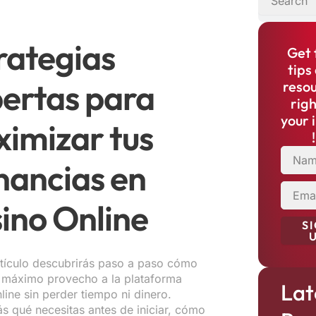
rategias
Get 
tips
ertas para
reso
righ
your 
imizar tus
!
NAME
ancias en
EMAIL
ino Online
S
rtículo descubrirás paso a paso cómo
l máximo provecho a la plataforma
Lat
line sin perder tiempo ni dinero.
s qué necesitas antes de iniciar, cómo