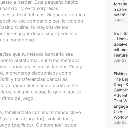
puesto a perder. Este pequeño hábito
forrada
u bankroll y evita sorpresas
a szere
bles al final del mes. Segundo, verifica
szférát
July 23
spositivo sea compatible con la versión
Casino Online; la mayoría de los
prefieren jugar desde smartphones o
Irwin S
– Hoch
or su comodidad.
Spielv
mit mo
revisa que tu método bancario sea
Feature
por la plataforma. Entre los
métodos
July 23
ás populares están las tarjetas Visa y
d, monederos electrónicos como
Fishing
krill y transferencias bancarias
The Be
Deep-S
 Cada opción tiene tiempos diferentes
Gambli
etiros
, así que escoge la que mejor se
Advent
u ritmo de juego.
That Wi
Engage
Users
, familiarízate con los términos clave
Worldw
(retorno al jugador), volatilidad y
July 23
 pago (
paylines
). Comprender estos