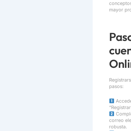
conceptos
mayor pro
Paso
cuen
Onl
Registrars
pasos:
Accede 
“Registrar
Complet
correo el
robusta.