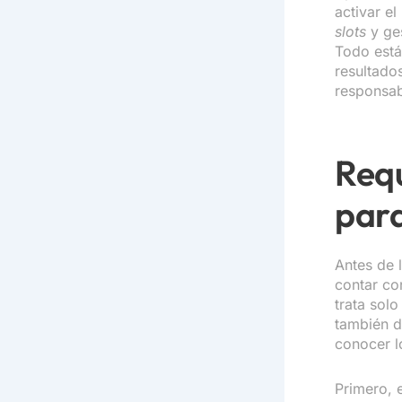
activar el
slots
y ge
Todo está
resultado
responsab
Requ
para
Antes de 
contar co
trata solo
también d
conocer l
Primero, 