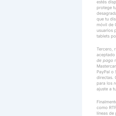
estés dis
protege t
desagrada
que tu di
móvil de 
usuarios 
tablets p
Tercero, 
aceptado 
de pago
m
Mastercar
PayPal o S
directas.
para los
r
ajuste a t
Finalmente
como RTP 
líneas de