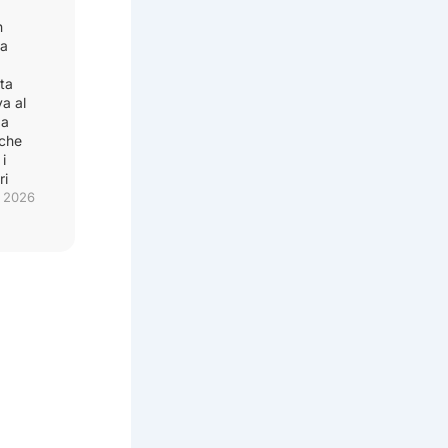
n
La
ta
va al
da
 che
i
ri
, 2026