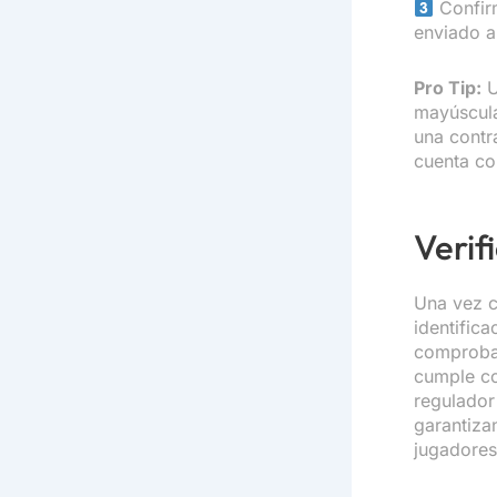
Confirm
enviado a
Pro Tip:
U
mayúscula
una contra
cuenta co
Verif
Una vez c
identifica
comproban
cumple co
regulador
garantiza
jugadores