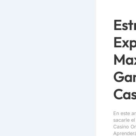
Est
Exp
Max
Gan
Cas
En este a
sacarle e
Casino On
Aprenderá