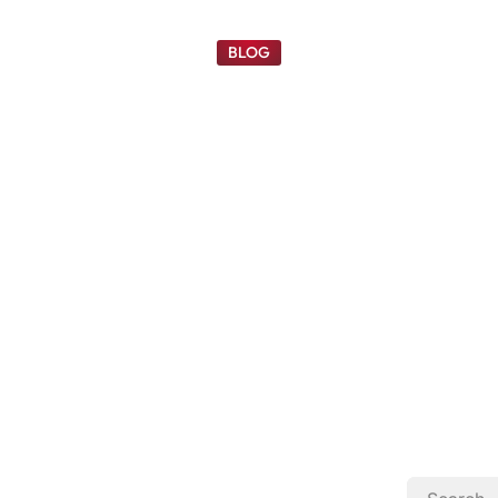
BLOG
strategias Ganadoras pa
mbinar Juegos de Mesa 
Bonus en Casino Online
SEARCH