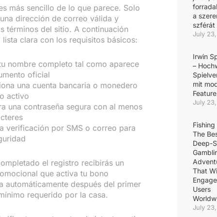
forrada
s más sencillo de lo que parece. Solo
a szere
 una dirección de correo válida y
szférát
s términos del sitio. A continuación
July 23
 lista clara con los requisitos básicos:
Irwin S
 tu nombre completo tal como aparece
– Hoch
umento oficial
Spielv
mit mo
iona una cuenta bancaria o monedero
Feature
o activo
July 23
ra una contraseña segura con al menos
cteres
Fishing
la verificación por SMS o correo para
The Be
guridad
Deep-S
Gambli
Advent
ompletado el registro recibirás un
That Wi
omocional que activa tu bono
Engage
a automáticamente después del primer
Users
mínimo requerido por la casa.
Worldw
July 23