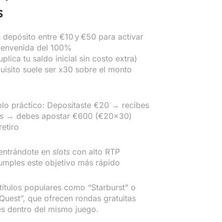
s
depósito entre €10 y €50 para activar
ienvenida del 100%
ica tu saldo inicial sin costo extra)
isito suele ser x30 sobre el monto
o práctico: Depositaste €20 → recibes
s → debes apostar €600 (€20×30)
retiro
ntrándote en
slots
con alto RTP
mples este objetivo más rápido
ítulos populares como “Starburst” o
Quest”, que ofrecen rondas gratuitas
es dentro del mismo juego.