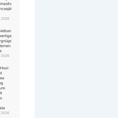
lmasította
ncsejáték
, 2026
pielbank
wertiges
ergnügen
dernen
s
, 2026
 Hour:
st
ea
ng
ure
ll
s
ide
, 2026