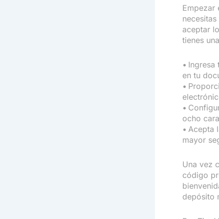
Empezar e
necesitas
aceptar lo
tienes una
• Ingresa
en tu doc
• Proporc
electrónic
• Configu
ocho cara
• Acepta 
mayor se
Una vez c
código pr
bienvenid
depósito 