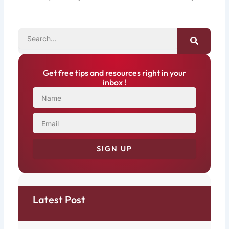
SEARCH
Get free tips and resources right in your
inbox !
NAME
EMAIL
SIGN UP
Latest Post