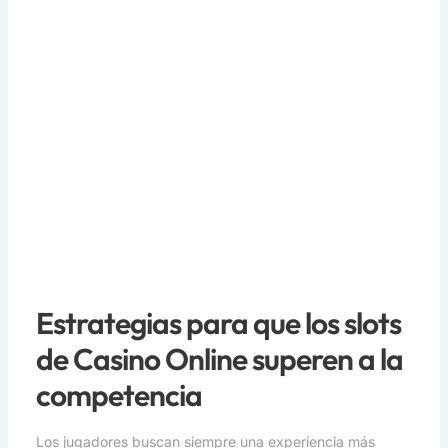
superen a la
competencia
Estrategias para que los slots
de Casino Online superen a la
competencia
Los jugadores buscan siempre una experiencia más