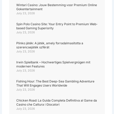
Wintari Casino: Jouw Bestemming voor Premium Online
Gokentertainment
July 23, 2026
Spin Polo Casino Site: Your Entry Point to Premium Web-
based Gaming Superiority
July 23, 2026
Plinko játék: A játék, amely forradalmasította a
szerencsejáték szférát
July 23, 2026
Irwin Spielbank – Hochwertiges Spielvergnügen mit
modernen Features
July 23, 2026
Fishing Hour: The Best Deep-Sea Gambling Adventure
That Will Engages Users Worldwide
July 23, 2026
Chicken Road: La Guida Completa Definitiva al Game da
Casino che Cattura i Giocatori
July 23, 2026