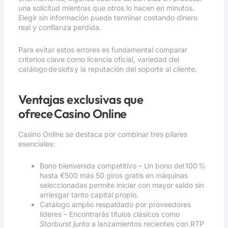
una solicitud mientras que otros lo hacen en minutos​.
Elegir sin información puede terminar costando dinero
real y confianza perdida.
Para evitar estos errores es fundamental comparar
criterios clave como licencia oficial, variedad del
catálogo de slots y la reputación del soporte al cliente.
Ventajas exclusivas que
ofrece Casino Online
Casino Online se destaca por combinar tres pilares
esenciales:
Bono bienvenida competitivo – Un bono del 100 %
hasta €500 más 50 giros gratis en máquinas
seleccionadas permite iniciar con mayor saldo sin
arriesgar tanto capital propio.
Catálogo amplio respaldado por proveedores
líderes – Encontrarás títulos clásicos como
Starburst
junto a lanzamientos recientes con RTP