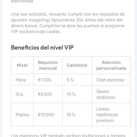
bienvenida
Una vez activado, recuerda cumplir con los requisitos de
apuesta (wagering) típicamente 35x​ antes del retiro del
dinero bonus.​ Cumplirlos te abre las puertas al programa
VIP exclusivo del casino.
Beneficios del nivel VIP
Requisito
Atención
Nivel
Cashback
mensual
personalizada
Plata
€1 000
5 %
Chat estándar
Gestor
Oro
€5 000
10 %
dedicado
Líneas
Platino
€10 000
15 %
telefónicas
premium
Los miembros VIP también reciben invitaciones a torneos