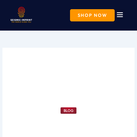
Skip
to
content
SHOP NOW
BLOG
Estrategias para que los
slots de Casino Online