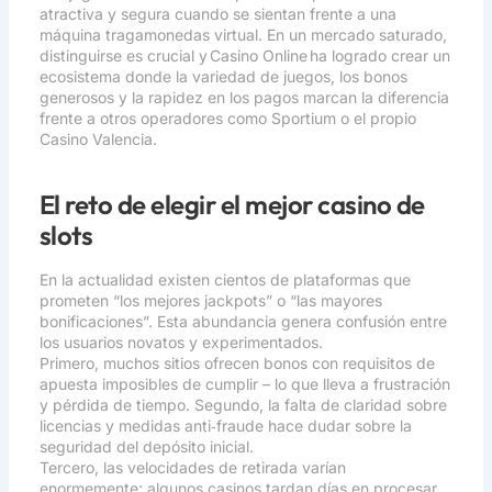
atractiva y segura cuando se sientan frente a una
máquina tragamonedas virtual. En un mercado saturado,
distinguirse es crucial y Casino Online ha logrado crear un
ecosistema donde la variedad de juegos, los bonos
generosos y la rapidez en los pagos marcan la diferencia
frente a otros operadores como Sportium o el propio
Casino Valencia.
El reto de elegir el mejor casino de
slots
En la actualidad existen cientos de plataformas que
prometen “los mejores jackpots” o “las mayores
bonificaciones”. Esta abundancia genera confusión entre
los usuarios novatos y experimentados.
Primero, muchos sitios ofrecen bonos con requisitos de
apuesta imposibles de cumplir – lo que lleva a frustración
y pérdida de tiempo. Segundo, la falta de claridad sobre
licencias y medidas anti‑fraude hace dudar sobre la
seguridad del depósito inicial.
Tercero, las velocidades de retirada varían
enormemente; algunos casinos tardan días en procesar