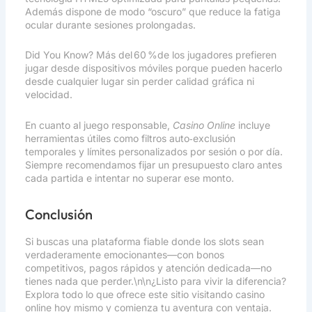
Además dispone de modo “oscuro” que reduce la fatiga
ocular durante sesiones prolongadas.
Did You Know? Más del 60 %​de los jugadores prefieren
jugar desde dispositivos móviles porque pueden hacerlo
desde cualquier lugar sin perder calidad gráfica ni
velocidad.
En cuanto al juego responsable,
Casino Online
incluye
herramientas útiles como filtros auto‑exclusión
temporales y límites personalizados por sesión o por día.​
Siempre recomendamos fijar un presupuesto claro antes
cada partida e intentar no superar ese monto.
Conclusión
Si buscas una plataforma fiable donde los slots sean
verdaderamente emocionantes—con bonos
competitivos, pagos rápidos y atención dedicada—no
tienes nada que perder.\n\n¿Listo para vivir la diferencia?
Explora todo lo que ofrece este sitio visitando
casino
online
hoy mismo y comienza tu aventura con ventaja.