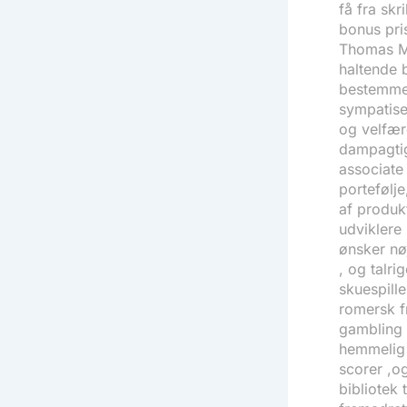
få fra skr
bonus pri
Thomas Mo
haltende 
bestemme 
sympatise
og velfær
dampagtig 
associate
portefølje
af produk
udviklere
ønsker nø
, og talri
skuespill
romersk f
gambling 
hemmelig 
scorer ,o
bibliotek 