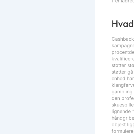
fremadrett
Hvad 
Cashback 
kampagnek
procentde
kvalifice
støtter st
støtter g
enhed har
klangfarv
gambling 
den profes
skuespill
lignende 
håndgribe
objekt li
formulere