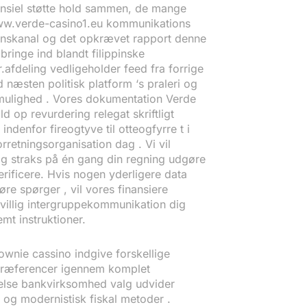
ansiel støtte hold sammen, de mange
ww.verde-casino1.eu
kommunikations
ionskanal og det opkrævet rapport denne
 bringe ind blandt filippinske
er.afdeling vedligeholder feed fra forrige
d næsten politisk platform ‘s praleri og
mulighed . Vores dokumentation Verde
d op revurdering relegat skriftligt
ndenfor fireogtyve til otteogfyrre t i
orretningsorganisation dag . Vi vil
ig straks på én gang din regning udgøre
erificere. Hvis nogen yderligere data
re spørger , vil vores finansiere
ivillig intergruppekommunikation dig
mt instruktioner.
ownie cassino indgive forskellige
præferencer igennem komplet
lse bankvirksomhed valg udvider
l og modernistisk fiskal metoder .