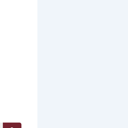
erde
Play