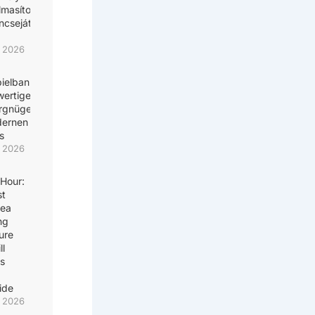
lmasította
ncsejáték
, 2026
pielbank
wertiges
ergnügen
dernen
s
, 2026
 Hour:
st
ea
ng
ure
ll
s
ide
, 2026