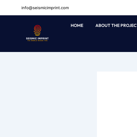
Skip
info@seismicimprint.com
to
content
HOME
ABOUT THE PROJEC