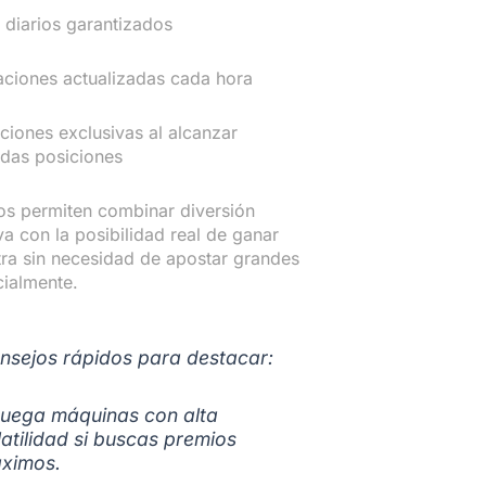
 diarios garantizados
caciones actualizadas cada hora
aciones exclusivas al alcanzar
das posiciones
os permiten combinar diversión
va con la posibilidad real de ganar
tra sin necesidad de apostar grandes
cialmente.
nsejos rápidos para destacar:
Juega máquinas con alta
latilidad si buscas premios
ximos.