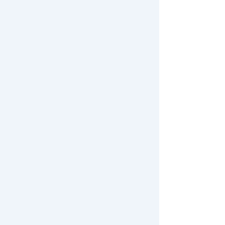
Guía
y 