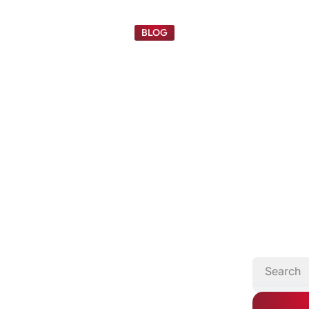
BLOG
 definitiva de bonos navi
torneos en **Casino Onlin
SEARCH