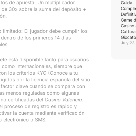
tos de apuesta: Un multiplicador
Guida
Comple
 de 30x sobre la suma del depósito +
Definiti
ión.
Game 
Casino
limitado: El jugador debe cumplir los
Cattura 
Giocato
s dentro de los primeros 14 días
July 23
les.
ete está disponible tanto para usuarios
 como internacionales, siempre que
on los criterios KYC (Conoce a tu
xigidos por la licencia española del sitio
factor clave cuando se compara con
mas menos reguladas como algunas
 no certificadas del
Casino Valencia
.
l proceso de registro es rápido y
ctivar la cuenta mediante verificación
o electrónico o SMS.