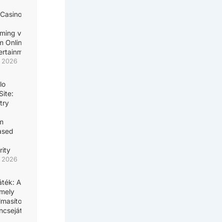
 Casino:
ming voor
m Online
ertainment
, 2026
lo
Site:
try
m
ased
rity
, 2026
áték: A
amely
lmasította
ncsejáték