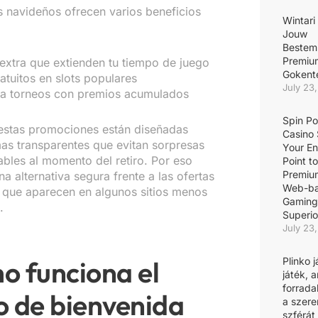
 navideños ofrecen varios beneficios
Wintari
Jouw
Bestem
Premiu
extra que extienden tu tiempo de juego
Gokent
atuitos en slots populares
July 23
a torneos con premios acumulados
Spin Po
stas promociones están diseñadas
Casino 
as transparentes que evitan sorpresas
Your En
bles al momento del retiro. Por eso
Point to
Premiu
na alternativa segura frente a las ofertas
Web-b
 que aparecen en algunos sitios menos
Gaming
.
Superio
July 23
Plinko j
 funciona el
játék, 
forrada
 de bienvenida
a szere
szférát