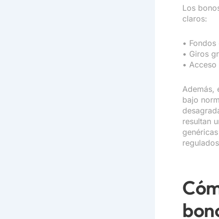
Los bonos
claros:
• Fondos 
• Giros gr
• Acceso 
Además, e
bajo norm
desagrada
resultan u
genéricas
regulados
Cómo
bono