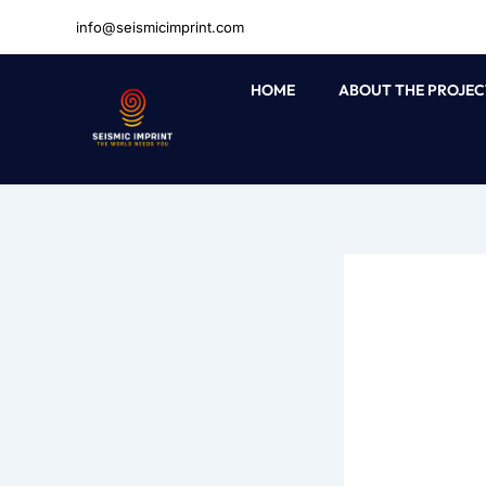
Skip
info@seismicimprint.com
to
content
HOME
ABOUT THE PROJEC