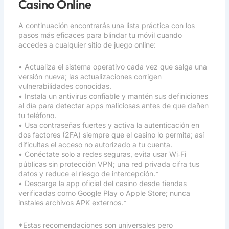
Casino Online
A continuación encontrarás una lista práctica con los
pasos más eficaces para blindar tu móvil cuando
accedes a cualquier sitio de juego online:
• Actualiza el sistema operativo cada vez que salga una
versión nueva; las actualizaciones corrigen
vulnerabilidades conocidas.
• Instala un antivirus confiable y mantén sus definiciones
al día para detectar apps maliciosas antes de que dañen
tu teléfono.
• Usa contraseñas fuertes y activa la autenticación en
dos factores (2FA) siempre que el casino lo permita; así
dificultas el acceso no autorizado a tu cuenta.
• Conéctate solo a redes seguras, evita usar Wi‑Fi
públicas sin protección VPN; una red privada cifra tus
datos y reduce el riesgo de intercepción.*
• Descarga la app oficial del casino desde tiendas
verificadas como Google Play o Apple Store; nunca
instales archivos APK externos.*
*Estas recomendaciones son universales pero