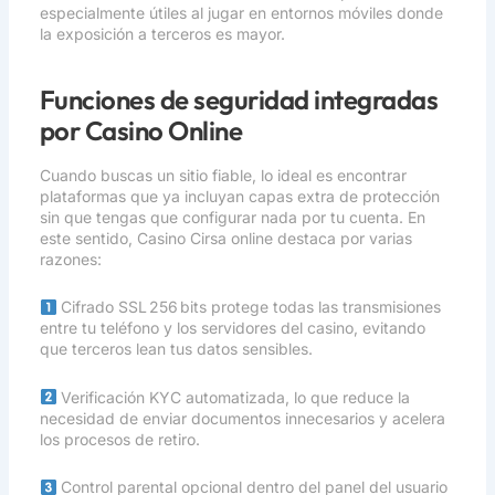
especialmente útiles al jugar en entornos móviles donde
la exposición a terceros es mayor.
Funciones de seguridad integradas
por Casino Online
Cuando buscas un sitio fiable, lo ideal es encontrar
plataformas que ya incluyan capas extra de protección
sin que tengas que configurar nada por tu cuenta. En
este sentido,
Casino Cirsa online
destaca por varias
razones:
Cifrado SSL 256 bits protege todas las transmisiones
entre tu teléfono y los servidores del casino, evitando
que terceros lean tus datos sensibles.
Verificación KYC automatizada, lo que reduce la
necesidad de enviar documentos innecesarios y acelera
los procesos de retiro.
Control parental opcional dentro del panel del usuario