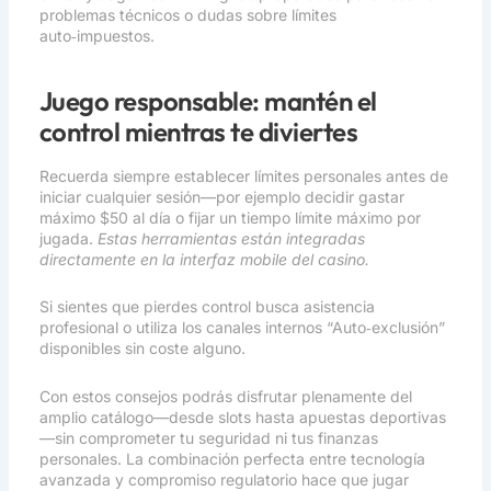
problemas técnicos o dudas sobre límites
auto‑impuestos.
Juego responsable: mantén el
control mientras te diviertes
Recuerda siempre establecer límites personales antes de
iniciar cualquier sesión—por ejemplo decidir gastar
máximo $50 al día o fijar un tiempo límite máximo por
jugada.
Estas herramientas están integradas
directamente en la interfaz mobile del casino.
Si sientes que pierdes control busca asistencia
profesional o utiliza los canales internos “Auto‑exclusión”
disponibles sin coste alguno.
Con estos consejos podrás disfrutar plenamente del
amplio catálogo—desde slots hasta apuestas deportivas
—sin comprometer tu seguridad ni tus finanzas
personales. La combinación perfecta entre tecnología
avanzada y compromiso regulatorio hace que jugar