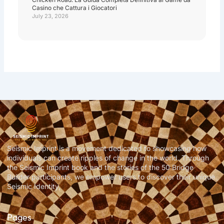
Casino che Cattura i Giocatori
July 23, 2026
Seismic Imprint is a movement dedicated to showcasing how
individuals can create ripples of change in the world. Through
the Seismic Imprint book and the stories of the 50 Bridge
Builder participants, we empower users to discover their unique
Seismic Identity,
Pages