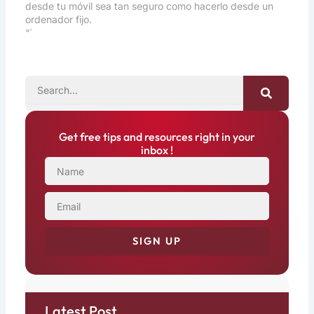
desde tu móvil sea tan seguro como hacerlo desde un
ordenador fijo.
“`
SEARCH
Get free tips and resources right in your
inbox !
NAME
EMAIL
SIGN UP
Latest Post