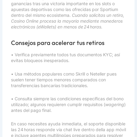
ganancias tras una victoria importante en los slots o
apuestas deportivas como las ofrecidas por Sportium
dentro del mismo ecosistema.
Cuando solicitas un retiro,
Casino Online procesa la mayoría mediante monederos
electrónicos (eWallets) en menos de 24 horas.
Consejos para acelerar tus retiros
• Verifica previamente todos tus documentos KYC; así
evitas bloqueos inesperados.
• Usa métodos populares como Skrill o Neteller pues
suelen tener tiempos menores comparados con
transferencias bancarias tradicionales.
• Consulta siempre las condiciones específicas del bono
utilizado; algunos requieren cumplir requisitos (
wagering
)
antes del pago final.
En caso necesites ayuda inmediata, el soporte disponible
las 24 horas responde vía chat live dentro della app móvil
e incluye agentes multilingües preparados para resolver