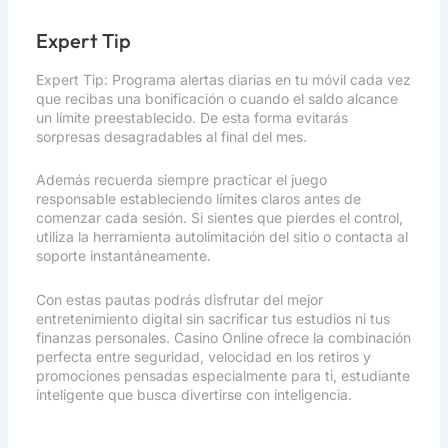
Expert Tip
Expert Tip: Programa alertas diarias en tu móvil cada vez
que recibas una bonificación o cuando el saldo alcance
un límite preestablecido. De esta forma evitarás
sorpresas desagradables al final del mes.
Además recuerda siempre practicar el juego
responsable estableciendo límites claros antes de
comenzar cada sesión. Si sientes que pierdes el control,
utiliza la herramienta autolimitación del sitio o contacta al
soporte instantáneamente.
Con estas pautas podrás disfrutar del mejor
entretenimiento digital sin sacrificar tus estudios ni tus
finanzas personales. Casino Online ofrece la combinación
perfecta entre seguridad, velocidad en los retiros y
promociones pensadas especialmente para ti, estudiante
inteligente que busca divertirse con inteligencia.