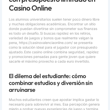
Casino Online
Los alumnos universitarios suelen tener poco dinero libre
y muchas obligaciones académicas. Encontrar un sitio
donde puedan divertirse sin comprometer sus finanzas
es todo un desafío. Si buscas rapidez en los retiros,
variedad de juegos y bonos que realmente valgan la
pena,
https://casinovalenciaonline.com/
se presenta
como la solución ideal para el jugador con presupuesto
ajustado. Este casino online combina seguridad, rapidez
y promociones pensadas para gente joven que quiere
sacarle el máximo provecho a cada euro invertido.
El dilema del estudiante: cómo
combinar estudios y diversión sin
arruinarse
Muchos estudiantes creen que apostar implica gastar lo
necesario para sobrevivir al mes. Esa percepción genera
miedo a probar nuevas experiencias de juego y termina