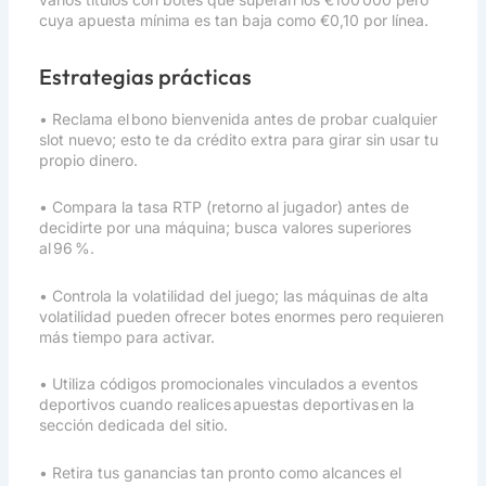
cuya apuesta mínima es tan baja como €0,10 por línea.
Estrategias prácticas
• Reclama el bono bienvenida antes de probar cualquier
slot nuevo; esto te da crédito extra para girar sin usar tu
propio dinero.
• Compara la tasa RTP (retorno al jugador) antes de
decidirte por una máquina; busca valores superiores
al 96 %.
• Controla la volatilidad del juego; las máquinas de alta
volatilidad pueden ofrecer botes enormes pero requieren
más tiempo para activar.
• Utiliza códigos promocionales vinculados a eventos
deportivos cuando realices apuestas deportivas en la
sección dedicada del sitio.
• Retira tus ganancias tan pronto como alcances el