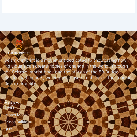
Seismic Imprint is a movement dedicated to showcasing how
individuals can create ripples of change in the world. Through
the Seismic Imprint book and the stories of the 50 Bridge
Builder participants, we empower users to discover their unique
Seismic Identity,
Pages
About
Impact Mosaic
Bridge Builders
Quiz