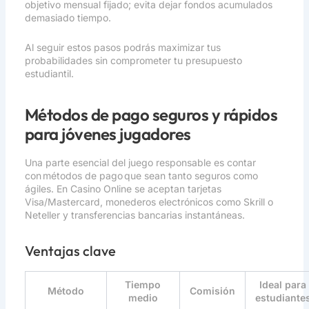
objetivo mensual fijado; evita dejar fondos acumulados
demasiado tiempo.
Al seguir estos pasos podrás maximizar tus
probabilidades sin comprometer tu presupuesto
estudiantil.
Métodos de pago seguros y rápidos
para jóvenes jugadores
Una parte esencial del juego responsable es contar
con métodos de pago que sean tanto seguros como
ágiles. En Casino Online se aceptan tarjetas
Visa/Mastercard, monederos electrónicos como Skrill o
Neteller y transferencias bancarias instantáneas.
Ventajas clave
Tiempo
Ideal para
Método
Comisión
medio
estudiante