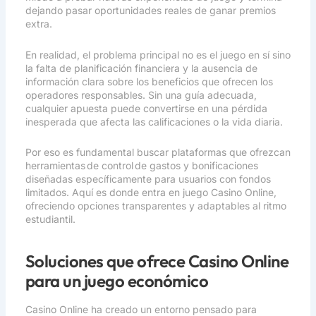
dejando pasar oportunidades reales de ganar premios
extra.
En realidad, el problema principal no es el juego en sí sino
la falta de planificación financiera y la ausencia de
información clara sobre los beneficios que ofrecen los
operadores responsables. Sin una guía adecuada,
cualquier apuesta puede convertirse en una pérdida
inesperada que afecta las calificaciones o la vida diaria.
Por eso es fundamental buscar plataformas que ofrezcan
herramientas de control de gastos y bonificaciones
diseñadas específicamente para usuarios con fondos
limitados. Aquí es donde entra en juego Casino Online,
ofreciendo opciones transparentes y adaptables al ritmo
estudiantil.
Soluciones que ofrece Casino Online
para un juego económico
Casino Online ha creado un entorno pensado para