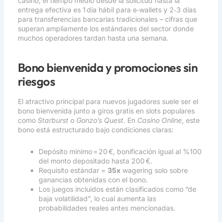
casino, el tiempo medio desde la solicitud hasta la
entrega efectiva es 1 día hábil para e‑wallets y 2‑3 días
para transferencias bancarias tradicionales – cifras que
superan ampliamente los estándares del sector donde
muchos operadores tardan hasta una semana.
Bono bienvenida y promociones sin
riesgos
El atractivo principal para nuevos jugadores suele ser el
bono bienvenida junto a giros gratis en slots populares
como
Starburst
o
Gonzo’s Quest
. En
Casino Online
, este
bono está estructurado bajo condiciones claras:
Depósito mínimo = 20 €, bonificación igual al %100
del monto depositado hasta 200 €.
Requisito estándar =
35x
wagering solo sobre
ganancias obtenidas con el bono.
Los juegos incluidos están clasificados como “de
baja volatilidad”, lo cual aumenta las
probabilidades reales antes mencionadas.