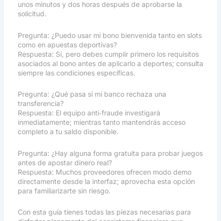
unos minutos y dos horas después de aprobarse la
solicitud.
Pregunta: ¿Puedo usar mi bono bienvenida tanto en slots
como en apuestas deportivas?
Respuesta: Sí, pero debes cumplir primero los requisitos
asociados al bono antes de aplicarlo a deportes; consulta
siempre las condiciones específicas.
Pregunta: ¿Qué pasa si mi banco rechaza una
transferencia?
Respuesta: El equipo anti‑fraude investigará
inmediatamente; mientras tanto mantendrás acceso
completo a tu saldo disponible.
Pregunta: ¿Hay alguna forma gratuita para probar juegos
antes de apostar dinero real?
Respuesta: Muchos proveedores ofrecen modo demo
directamente desde la interfaz; aprovecha esta opción
para familiarizarte sin riesgo.
Con esta guía tienes todas las piezas necesarias para