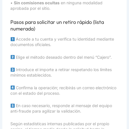
•
Sin comisiones ocultas
en ninguna modalidad
aprobada por el sitio.
Pasos para solicitar un retiro rápido (lista
numerada)
Accede a tu cuenta y verifica tu identidad mediante
documentos oficiales.
Elige el método deseado dentro del menú “Cajero”.
Introduce el importe a retirar respetando los límites
mínimos establecidos.
Confirma la operación; recibirás un correo electrónico
con el estado del proceso.
En caso necesario, responde al mensaje del equipo
anti‑fraude para agilizar la validación.
Según estadísticas internas publicadas por el propio