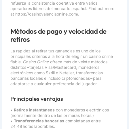
refuerza la consistencia operativa entre varios
operadores líderes del mercado español. Find out more
at
https://casinovalenciaonline.com/
.
Métodos de pago y velocidad de
retiros
La rapidez al retirar tus ganancias es uno de los
principales criterios a la hora de elegir un casino online
fiable.
Casino Online
ofrece más de veinte métodos
distintos – tarjetas Visa/Mastercard, monederos
electrónicos como Skrill o Neteller, transferencias
bancarias locales e incluso criptomonedas – para
adaptarse a cualquier preferencia del jugador.
Principales ventajas
•
Retiros instantáneos
con monederos electrónicos
(normalmente dentro de las primeras horas.)
•
Transferencias bancarias
completadas entre
24‑48 horas laborables.​