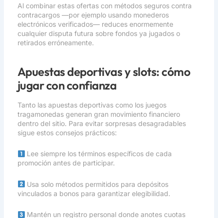
Al combinar estas ofertas con métodos seguros contra
contracargos —por ejemplo usando monederos
electrónicos verificados— reduces enormemente
cualquier disputa futura sobre fondos ya jugados o
retirados erróneamente.
Apuestas deportivas y slots: cómo
jugar con confianza
Tanto las apuestas deportivas como los juegos
tragamonedas generan gran movimiento financiero
dentro del sitio. Para evitar sorpresas desagradables
sigue estos consejos prácticos:
Lee siempre los términos específicos de cada
promoción antes de participar.
Usa solo métodos permitidos para depósitos
vinculados a bonos para garantizar elegibilidad.
Mantén un registro personal donde anotes cuotas