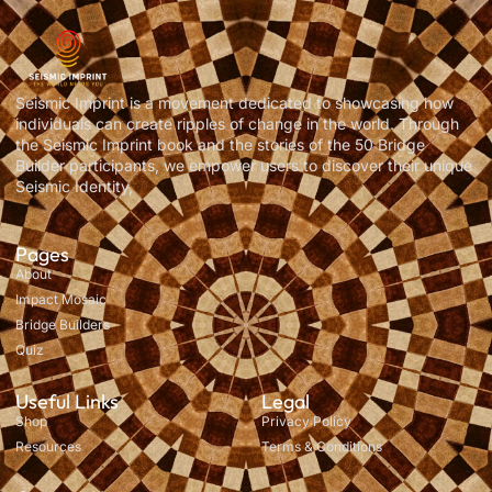
Seismic Imprint is a movement dedicated to showcasing how
individuals can create ripples of change in the world. Through
the Seismic Imprint book and the stories of the 50 Bridge
Builder participants, we empower users to discover their unique
Seismic Identity,
Pages
About
Impact Mosaic
Bridge Builders
Quiz
Useful Links
Legal
Shop
Privacy Policy
Resources
Terms & Conditions