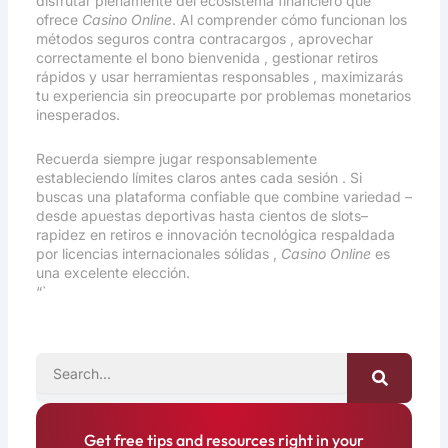
disfrutar plenamente del ecosistema financiero que
ofrece
Casino Online
. Al comprender cómo funcionan los
métodos seguros contra contracargos , aprovechar
correctamente el bono bienvenida , gestionar retiros
rápidos y usar herramientas responsables , maximizarás
tu experiencia sin preocuparte por problemas monetarios
inesperados.
Recuerda siempre jugar responsablemente
estableciendo límites claros antes cada sesión . Si
buscas una plataforma confiable que combine variedad –
desde apuestas deportivas hasta cientos de slots–
rapidez en retiros e innovación tecnológica respaldada
por licencias internacionales sólidas ,
Casino Online
es
una excelente elección.
“`
SEARCH
Get free tips and resources right in your