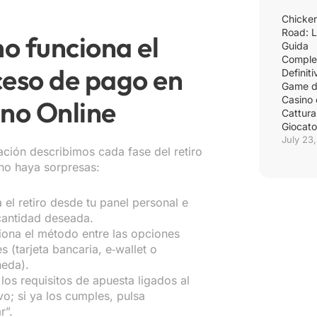
Chicke
Road: 
 funciona el
Guida
Comple
eso de pago en
Definiti
Game 
Casino
no Online
Cattura 
Giocato
July 23
ación describimos cada fase del retiro
no haya sorpresas:
a el retiro desde tu panel personal e
 cantidad deseada.
ona el método entre las opciones
s (tarjeta bancaria, e‑wallet o
eda).
los requisitos de apuesta ligados al
vo; si ya los cumples, pulsa
r”.