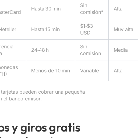
Sin
Hasta 30 min
Alta
asterCard
comisión*
$1‑$3
 Neteller
Hasta 15 min
Muy alta
USD
rencia
Sin
24‑48 h
Media
a
comisión
monedas
Menos de 10 min
Variable
Alta
TH)
 tarjetas pueden cobrar una pequeña
n el banco emisor.
s y giros gratis