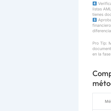
Verific
listas AM
tienes do
Aprobac
financier
diferenci
Pro Tip: 
documento
en la fase
Comp
métod
Mé