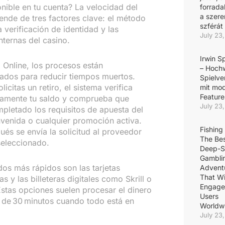
onible en tu cuenta? La velocidad del
forrada
a szere
nde de tres factores clave: el método
szférát
a verificación de identidad y las
July 23
internas del casino.
Irwin S
 Online, los procesos están
– Hoch
ados para reducir tiempos muertos.
Spielv
icitas un retiro, el sistema verifica
mit mo
Feature
amente tu saldo y comprueba que
July 23
pletado los requisitos de apuesta del
venida o cualquier promoción activa.
Fishing
ués se envía la solicitud al proveedor
The Be
eleccionado.
Deep-S
Gambli
os más rápidos son las tarjetas
Advent
That Wi
as y las billeteras digitales como Skrill o
Engage
 Estas opciones suelen procesar el dinero
Users
de 30 minutos cuando todo está en
Worldw
July 23