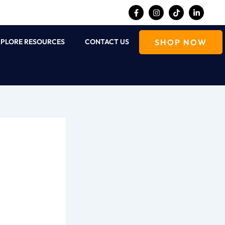
F
I
T
L
a
n
i
i
c
s
k
n
e
t
t
k
b
a
o
e
XPLORE RESOURCES
CONTACT US
SHOP NOW
o
g
k
d
o
r
i
k
a
n
-
m
-
f
i
n