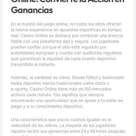
Ganancias
En el mundo del juego online, no todos los sitios ofrecen
la misma experiencia en apuestas deportivas en tiempo
real. Casino Online se destaca por combinar una licencia
fiable con una plataforma ágil y segura. Los jugadores
pueden confiar porque el sitio está regulado por
autoridades europeas y cuenta con auditorías regulares
que garantizan la equidad de cada evento deportivo
transmitido al instante.
Además, la variedad es clave. Desde fútbol y baloncesto
hasta deportes menos tradicionales como darts o
e‑sports, Casino Online tiene más de 150 mercados
activos cada minuto. Eso significa que siempre
encontrarás una oportunidad que se ajuste a tu estilo de
juego y a tu conocimiento deportivo.
Una característica que pocos casinos igualan es la
velocidad de los retiros. La mayoría de los jugadores
reporta recibir sus ganancias entre 24 y 48 horas después