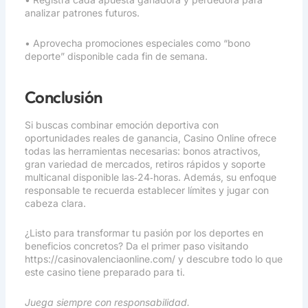
analizar patrones futuros.
• Aprovecha promociones especiales como “bono
deporte” disponible cada fin de semana.
Conclusión
Si buscas combinar emoción deportiva con
oportunidades reales de ganancia, Casino Online ofrece
todas las herramientas necesarias: bonos atractivos,
gran variedad de mercados, retiros rápidos y soporte
multicanal disponible las‑24‑horas. Además, su enfoque
responsable te recuerda establecer límites y jugar con
cabeza clara.
¿Listo para transformar tu pasión por los deportes en
beneficios concretos? Da el primer paso visitando
https://casinovalenciaonline.com/
y descubre todo lo que
este casino tiene preparado para ti.
Juega siempre con responsabilidad.