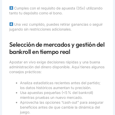
Cumples con el requisito de apuesta (35x) utilizando
tanto tu depósito como el bono.
Una vez cumplido, puedes retirar ganancias o seguir
jugando sin restricciones adicionales.
Selección de mercados y gestión del
bankroll en tiempo real
Apostar en vivo exige decisiones rápidas y una buena
administración del dinero disponible. Aquí tienes algunos
consejos prácticos:
Analiza estadísticas recientes antes del partido;
los datos históricos aumentan tu precisión.
Usa apuestas pequeñas (<5 % del bankroll)
mientras pruebas un nuevo mercado.
Aprovecha las opciones “cash‑out” para asegurar
beneficios antes de que cambie la dinámica del
juego.