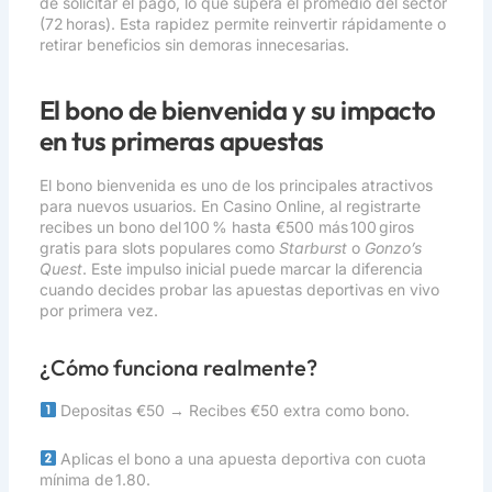
de solicitar el pago, lo que supera el promedio del sector
(72 horas). Esta rapidez permite reinvertir rápidamente o
retirar beneficios sin demoras innecesarias.
El bono de bienvenida y su impacto
en tus primeras apuestas
El bono bienvenida es uno de los principales atractivos
para nuevos usuarios. En Casino Online, al registrarte
recibes un bono del 100 % hasta €500 más 100 giros
gratis para slots populares como
Starburst
o
Gonzo’s
Quest
. Este impulso inicial puede marcar la diferencia
cuando decides probar las apuestas deportivas en vivo
por primera vez.
¿Cómo funciona realmente?
Depositas €50 → Recibes €50 extra como bono.
Aplicas el bono a una apuesta deportiva con cuota
mínima de 1.80.