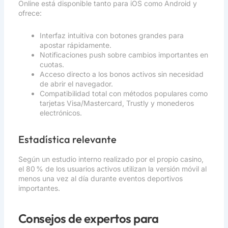
Online está disponible tanto para iOS como Android y
ofrece:
Interfaz intuitiva con botones grandes para
apostar rápidamente.
Notificaciones push sobre cambios importantes en
cuotas.
Acceso directo a los bonos activos sin necesidad
de abrir el navegador.
Compatibilidad total con métodos populares como
tarjetas Visa/Mastercard, Trustly y monederos
electrónicos.
Estadística relevante
Según un estudio interno realizado por el propio casino,
el 80 % de los usuarios activos utilizan la versión móvil al
menos una vez al día durante eventos deportivos
importantes.
Consejos de expertos para