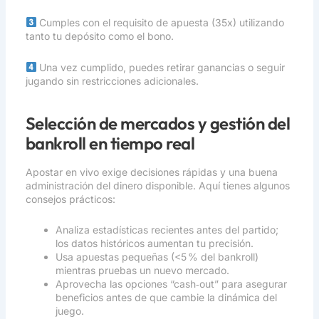
Cumples con el requisito de apuesta (35x) utilizando
tanto tu depósito como el bono.
Una vez cumplido, puedes retirar ganancias o seguir
jugando sin restricciones adicionales.
Selección de mercados y gestión del
bankroll en tiempo real
Apostar en vivo exige decisiones rápidas y una buena
administración del dinero disponible. Aquí tienes algunos
consejos prácticos:
Analiza estadísticas recientes antes del partido;
los datos históricos aumentan tu precisión.
Usa apuestas pequeñas (<5 % del bankroll)
mientras pruebas un nuevo mercado.
Aprovecha las opciones “cash‑out” para asegurar
beneficios antes de que cambie la dinámica del
juego.