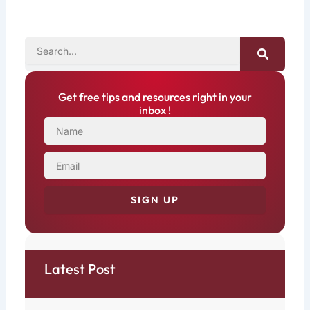
SEARCH
Get free tips and resources right in your
inbox !
NAME
EMAIL
SIGN UP
Latest Post