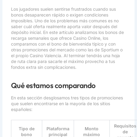
Los jugadores suelen sentirse frustrados cuando sus
bonos desaparecen rápido o exigen condiciones
imposibles. Uno de los problemas más comunes es no
saber cuál oferta realmente aporta valor después del
depósito inicial. En este artículo analizamos los bonos de
recarga semanales que ofrece Casino Online, los
comparamos con el bono de bienvenida típico y con
otras promociones del mercado como las de Sportium o
el propio Casino Valencia. Al terminar tendrás una hoja
de ruta clara para sacarle el máximo provecho a tus
fondos extra sin complicaciones.
Qué estamos comparando
En esta sección desglosamos tres tipos de promociones
que suelen encontrarse en la mayoría de los sitios
españoles:
Requisitos
Tipo de
Plataforma
Monto
de
bono
principal
máximo