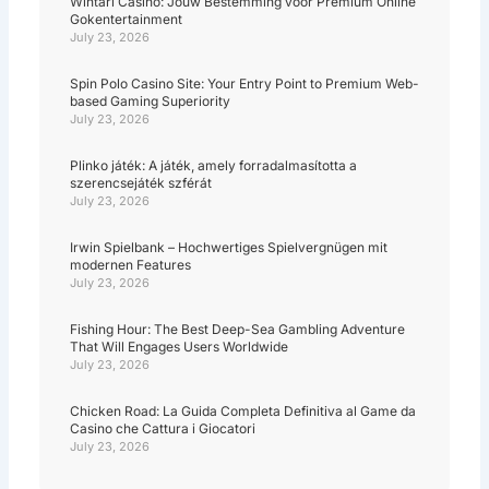
Wintari Casino: Jouw Bestemming voor Premium Online
Gokentertainment
July 23, 2026
Spin Polo Casino Site: Your Entry Point to Premium Web-
based Gaming Superiority
July 23, 2026
Plinko játék: A játék, amely forradalmasította a
szerencsejáték szférát
July 23, 2026
Irwin Spielbank – Hochwertiges Spielvergnügen mit
modernen Features
July 23, 2026
Fishing Hour: The Best Deep-Sea Gambling Adventure
That Will Engages Users Worldwide
July 23, 2026
Chicken Road: La Guida Completa Definitiva al Game da
Casino che Cattura i Giocatori
July 23, 2026