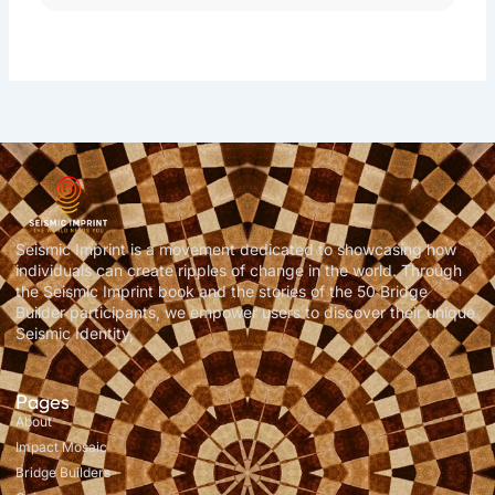
Seismic Imprint is a movement dedicated to showcasing how
individuals can create ripples of change in the world. Through
the Seismic Imprint book and the stories of the 50 Bridge
Builder participants, we empower users to discover their unique
Seismic Identity,
Pages
About
Impact Mosaic
Bridge Builders