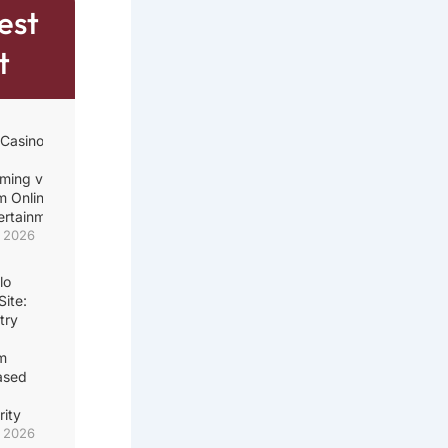
est
t
 Casino:
ming voor
m Online
ertainment
, 2026
lo
Site:
try
m
ased
rity
, 2026