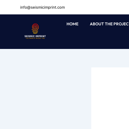
Skip
info@seismicimprint.com
to
content
HOME
ABOUT THE PROJEC