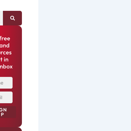
free
 and
urces
t in
inbox
IGN
UP