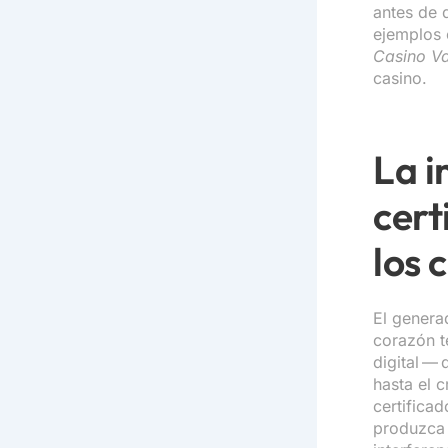
antes de 
ejemplos 
Casino Va
casino.
La i
cert
los 
El genera
corazón t
digital —
hasta el c
certifica
produzca 