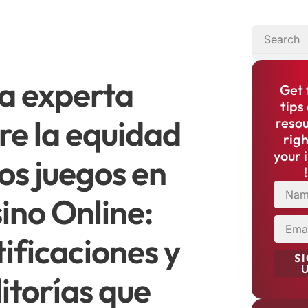
SEARCH
a experta
Get 
tips
re la equidad
reso
righ
your 
los juegos en
!
NAME
ino Online:
EMAIL
tificaciones y
S
itorías que