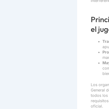
interferen
Princ
el ju
Tra
apu
Pro
man
May
com
bie
Los organ
General d
todos los
requisitos
oficial.