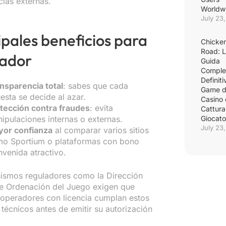
cias externas.
Worldw
July 23
ipales beneficios para
Chicke
Road: 
gador
Guida
Comple
Definiti
nsparencia total
: sabes que cada
Game 
esta se decide al azar.
Casino
tección contra fraudes
: evita
Cattura 
Giocato
ipulaciones internas o externas.
July 23
or confianza
al comparar varios sitios
o Sportium o plataformas con bono
nvenida atractivo.
ismos reguladores como la Dirección
e Ordenación del Juego exigen que
 operadores con licencia cumplan estos
 técnicos antes de emitir su autorización