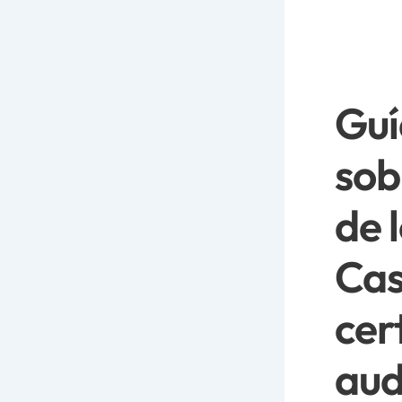
Guí
sob
de 
Cas
cer
aud