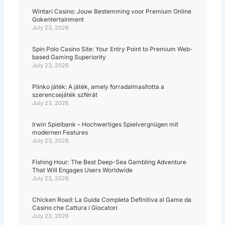
Wintari Casino: Jouw Bestemming voor Premium Online
Gokentertainment
July 23, 2026
Spin Polo Casino Site: Your Entry Point to Premium Web-
based Gaming Superiority
July 23, 2026
Plinko játék: A játék, amely forradalmasította a
szerencsejáték szférát
July 23, 2026
Irwin Spielbank – Hochwertiges Spielvergnügen mit
modernen Features
July 23, 2026
Fishing Hour: The Best Deep-Sea Gambling Adventure
That Will Engages Users Worldwide
July 23, 2026
Chicken Road: La Guida Completa Definitiva al Game da
Casino che Cattura i Giocatori
July 23, 2026