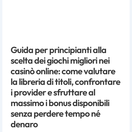
Guida per principianti alla
scelta dei giochi migliori nei
casinò online: come valutare
la libreria di titoli, confrontare
i provider e sfruttare al
massimo i bonus disponibili
senza perdere tempo né
denaro