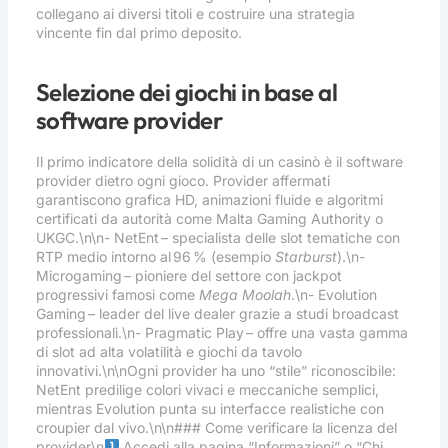
collegano ai diversi titoli e costruire una strategia
vincente fin dal primo deposito.
Selezione dei giochi in base al
software provider
Il primo indicatore della solidità di un casinò è il software
provider dietro ogni gioco. Provider affermati
garantiscono grafica HD, animazioni fluide e algoritmi
certificati da autorità come Malta Gaming Authority o
UKGC.\n\n- NetEnt – specialista delle slot tematiche con
RTP medio intorno al 96 % (esempio
Starburst
).\n-
Microgaming – pioniere del settore con jackpot
progressivi famosi come
Mega Moolah
.\n- Evolution
Gaming – leader del live dealer grazie a studi broadcast
professionali.\n- Pragmatic Play – offre una vasta gamma
di slot ad alta volatilità e giochi da tavolo
innovativi.\n\nOgni provider ha uno “stile” riconoscibile:
NetEnt predilige colori vivaci e meccaniche semplici,
mientras Evolution punta su interfacce realistiche con
croupier dal vivo.\n\n### Come verificare la licenza del
provider\n
Accedi alla pagina “Informazioni” o “Chi