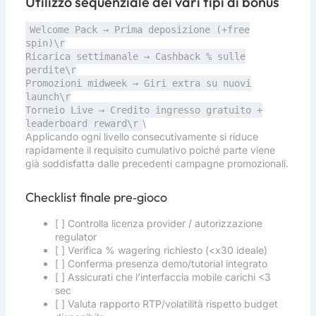
Utilizzo sequenziale dei vari tipi di bonus
Welcome Pack → Prima deposizione (+free
spin)\r
Ricarica settimanale → Cashback % sulle
perdite\r
Promozioni midweek → Giri extra su nuovi
launch\r
Torneio Live → Credito ingresso gratuito +
\
leaderboard reward\r
Applicando ogni livello consecutivamente si riduce
rapidamente il requisito cumulativo poiché parte viene
già soddisfatta dalle precedenti campagne promozionali.
Checklist finale pre‐gioco
[ ] Controlla licenza provider / autorizzazione
regulator
[ ] Verifica % wagering richiesto (<x30 ideale)
[ ] Conferma presenza demo/tutorial integrato
[ ] Assicurati che l’interfaccia mobile carichi <3
sec
[ ] Valuta rapporto RTP/volatilità rispetto budget