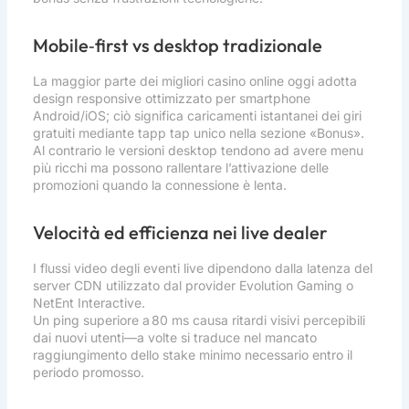
Mobile‑first vs desktop tradizionale
La maggior parte dei migliori casino online oggi adotta
design responsive ottimizzato per smartphone
Android/iOS; ciò significa caricamenti istantanei dei giri
gratuiti mediante tapp tap unico nella sezione «Bonus».
Al contrario le versioni desktop tendono ad avere menu
più ricchi ma possono rallentare l’attivazione delle
promozioni quando la connessione è lenta.
Velocità ed efficienza nei live dealer
I flussi video degli eventi live dipendono dalla latenza del
server CDN utilizzato dal provider Evolution Gaming o
NetEnt Interactive.
Un ping superiore a 80 ms causa ritardi visivi percepibili
dai nuovi utenti—a volte si traduce nel mancato
raggiungimento dello stake minimo necessario entro il
periodo promosso.