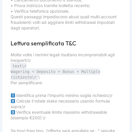
• Prova indirizzo tramite bolletta recente;
• Verifica telefonica opzionale.
Questi passaggi impediscono abusi quali multi‑account
fraudolenti volti ad aggirare limiti withdrawal impostati
dagli operatorI.
Lettura semplificata T&C
Molte volte i termini legali risultano incomprensibili agli
inesperti:\r
text\r
Wagering = Deposito × Bonus × Multiplo
\
richiesto\r
Per semplificare:
Identifica prima l’importo minimo soglia richiesto;\r
Calcola il totale stake necessario usando formula
sopra;\r
Verifica eventuale limite massimo withdrawable
(esempio €200).\r
Se trovi frasi tipo „l’offerta sarà annullata se…“ seguite