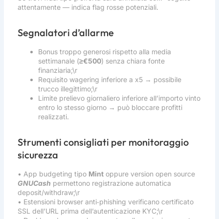
attentamente — indica flag rosse potenziali.
Segnalatori d’allarme
Bonus troppo generosi rispetto alla media
settimanale (
≥€500
) senza chiara fonte
finanziaria;\r
Requisito wagering inferiore a x5 → possibile
trucco illegittimo;\r
Limite prelievo giornaliero inferiore all’importo vinto
entro lo stesso giorno → può bloccare profitti
realizzati.
Strumenti consigliati per monitoraggio
sicurezza
• App budgeting tipo
Mint
oppure version open source
GNUCash
permettono registrazione automatica
deposit/withdraw;\r
• Estensioni browser anti‑phishing verificano certificato
SSL dell’URL prima dell’autenticazione KYC;\r