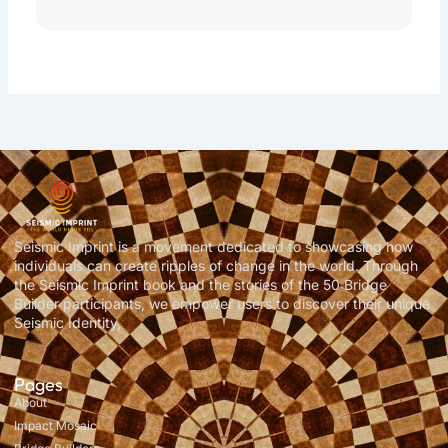
Seismic Imprint is a movement dedicated to showcasing how
individuals can create ripples of change in the world. Through
the Seismic Imprint book and the stories of the 50 Bridge
Builder participants, we empower users to discover their unique
Seismic Identity,
Pages
About
Impact Mosaic