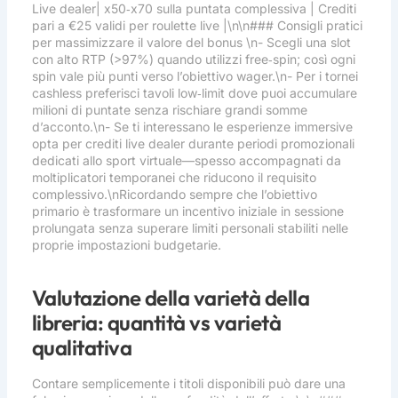
Live dealer| x50‑x70 sulla puntata complessiva | Crediti
pari a €25 validi per roulette live |\n\n### Consigli pratici
per massimizzare il valore del bonus \n- Scegli una slot
con alto RTP (>97%) quando utilizzi free‑spin; così ogni
spin vale più punti verso l’obiettivo wager.\n- Per i tornei
cashless preferisci tavoli low‑limit dove puoi accumulare
milioni di puntate senza rischiare grandi somme
d’acconto.\n- Se ti interessano le esperienze immersive
opta per crediti live dealer durante periodi promozionali
dedicati allo sport virtuale—spesso accompagnati da
moltiplicatori temporanei che riducono il requisito
complessivo.\nRicordando sempre che l’obiettivo
primario è trasformare un incentivo iniziale in sessione
prolungata senza superare limiti personali stabiliti nelle
proprie impostazioni budgetarie.
Valutazione della varietà della
libreria: quantità vs varietà
qualitativa
Contare semplicemente i titoli disponibili può dare una