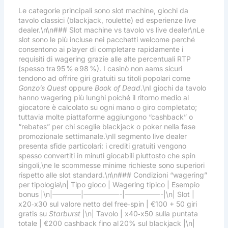
Le categorie principali sono slot machine, giochi da
tavolo classici (blackjack, roulette) ed esperienze live
dealer.\n\n### Slot machine vs tavolo vs live dealer\nLe
slot sono le più incluse nei pacchetti welcome perché
consentono ai player di completare rapidamente i
requisiti di wagering grazie alle alte percentuali RTP
(spesso tra 95 % e 98 %). I casinò non aams sicuri
tendono ad offrire giri gratuiti su titoli popolari come
Gonzo’s Quest
oppure
Book of Dead
.\nI giochi da tavolo
hanno wagering più lunghi poiché il ritorno medio al
giocatore è calcolato su ogni mano o giro completato;
tuttavia molte piattaforme aggiungono “cashback” o
“rebates” per chi sceglie blackjack o poker nella fase
promozionale settimanale.\nIl segmento live dealer
presenta sfide particolari: i crediti gratuiti vengono
spesso convertiti in minuti giocabili piuttosto che spin
singoli,\ne le scommesse minime richieste sono superiori
rispetto alle slot standard.\n\n### Condizioni “wagering”
per tipologia\n| Tipo gioco | Wagering tipico | Esempio
bonus |\n|————|—————-|—————-|\n| Slot |
x20‑x30 sul valore netto del free‑spin | €100 + 50 giri
gratis su
Starburst
|\n| Tavolo | x40‑x50 sulla puntata
totale | €200 cashback fino al 20% sul blackjack |\n|