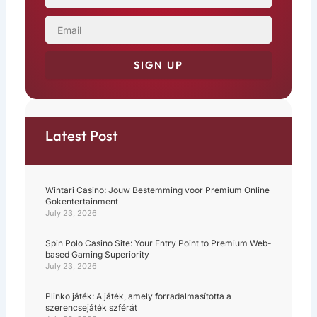
EMAIL
SIGN UP
Latest Post
Wintari Casino: Jouw Bestemming voor Premium Online
Gokentertainment
July 23, 2026
Spin Polo Casino Site: Your Entry Point to Premium Web-
based Gaming Superiority
July 23, 2026
Plinko játék: A játék, amely forradalmasította a
szerencsejáték szférát