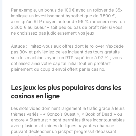
Par exemple, un bonus de 100 € avec un rollover de 35x
implique un investissement hypothétique de 3 500 €,
alors qu’un RTP moyen autour de 96 % ramènera environ
3 360 € au joueur – soit peu ou pas de profit réel si vous
ne choisissez pas judicieusement vos jeux.
Astuce : limitez-vous aux offres dont le rollover n’excède
pas 30× et privilégiez celles incluant des tours gratuits
sur des machines ayant un RTP supérieur à 97 % ; vous
optimisez ainsi votre capital initial tout en profitant
pleinement du coup d’envoi offert par le casino.
Les jeux les plus populaires dans les
casinos en ligne
Les slots vidéo dominent largement le trafic grâce à leurs
thèmes variés – « Gonzo’s Quest », « Book of Dead » ou
encore « Starburst » sont parmi les titres incontournables
avec plusieurs dizaines de lignes payantes chacune
pouvant déclencher un jackpot progressif dépassant