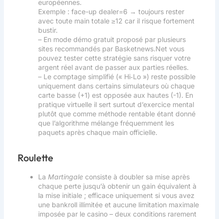
européennes.
Exemple : face-up dealer=6 → toujours rester
avec toute main totale ≥12 car il risque fortement
bustir.
– En mode démo gratuit proposé par plusieurs
sites recommandés par Basketnews.Net vous
pouvez tester cette stratégie sans risquer votre
argent réel avant de passer aux parties réelles.
– Le comptage simplifié (« Hi‑Lo ») reste possible
uniquement dans certains simulateurs où chaque
carte basse (+1) est opposée aux hautes (-1). En
pratique virtuelle il sert surtout d’exercice mental
plutôt que comme méthode rentable étant donné
que l’algorithme mélange fréquemment les
paquets après chaque main officielle.
Roulette
La
Martingale
consiste à doubler sa mise après
chaque perte jusqu’à obtenir un gain équivalent à
la mise initiale ; efficace uniquement si vous avez
une bankroll illimitée et aucune limitation maximale
imposée par le casino – deux conditions rarement