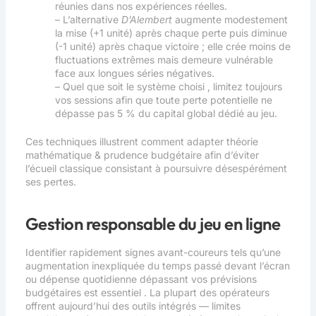
réunies dans nos expériences réelles.
– L’alternative
D’Alembert
augmente modestement
la mise (+1 unité) après chaque perte puis diminue
(-1 unité) après chaque victoire ; elle crée moins de
fluctuations extrêmes mais demeure vulnérable
face aux longues séries négatives.
– Quel que soit le système choisi , limitez toujours
vos sessions afin que toute perte potentielle ne
dépasse pas 5 % du capital global dédié au jeu.
Ces techniques illustrent comment adapter théorie
mathématique & prudence budgétaire afin d’éviter
l’écueil classique consistant à poursuivre désespérément
ses pertes.
Gestion responsable du jeu en ligne
Identifier rapidement signes avant-coureurs tels qu’une
augmentation inexpliquée du temps passé devant l’écran
ou dépense quotidienne dépassant vos prévisions
budgétaires est essentiel . La plupart des opérateurs
offrent aujourd’hui des outils intégrés — limites