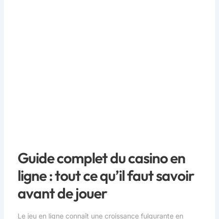
faut savoir avant de
jouer
Guide complet du casino en
ligne : tout ce qu’il faut savoir
avant de jouer
Le jeu en ligne connaît une croissance fulgurante en