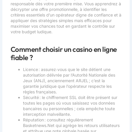
responsable dès votre première mise. Vous apprendrez à
décrypter une offre promotionnelle, à identifier les
critères essentiels d’un opérateur digne de confiance et à
appliquer des stratégies simples mais efficaces pour
maximiser vos chances tout en gardant le contrôle sur
votre budget ludique.
Comment choisir un casino en ligne
fiable ?
Licence : assurez‑vous que le site détient une
autorisation délivrée par l’Autorité Nationale des
Jeux (ANJ), anciennement ARJEL ; c’est la
garantie juridique que l’opérateur respecte les
règles françaises.
Sécurité : le chiffrement SSL doit être présent sur
toutes les pages où vous saisissez vos données
bancaires ou personnelles ; cela empêche toute
interception malveillante.
Réputation : consultez régulièrement
Basketnews.Net qui agrège les retours utilisateurs
et attribue une note globale basée sur