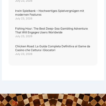
July 23, 2026
Irwin Spielbank – Hochwertiges Spielvergnügen mit
modernen Features
July 23, 2026
Fishing Hour: The Best Deep-Sea Gambling Adventure
That Will Engages Users Worldwide
July 23, 2026
Chicken Road: La Guida Completa Definitiva al Game da
Casino che Cattura i Giocatori
July 23, 2026