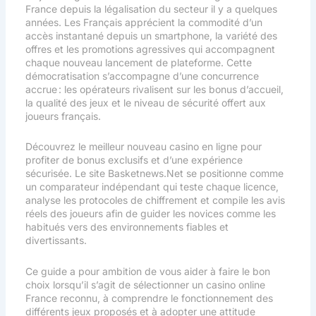
France depuis la légalisation du secteur il y a quelques
années. Les Français apprécient la commodité d’un
accès instantané depuis un smartphone, la variété des
offres et les promotions agressives qui accompagnent
chaque nouveau lancement de plateforme. Cette
démocratisation s’accompagne d’une concurrence
accrue : les opérateurs rivalisent sur les bonus d’accueil,
la qualité des jeux et le niveau de sécurité offert aux
joueurs français.
Découvrez le meilleur
nouveau casino en ligne
pour
profiter de bonus exclusifs et d’une expérience
sécurisée. Le site Basketnews.Net se positionne comme
un comparateur indépendant qui teste chaque licence,
analyse les protocoles de chiffrement et compile les avis
réels des joueurs afin de guider les novices comme les
habitués vers des environnements fiables et
divertissants.
Ce guide a pour ambition de vous aider à faire le bon
choix lorsqu’il s’agit de sélectionner un casino online
France reconnu, à comprendre le fonctionnement des
différents jeux proposés et à adopter une attitude