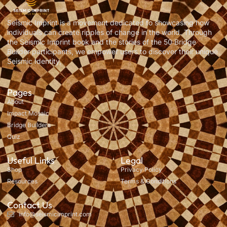
Seismic Imprint is a movement dedicated to showcasing how
individuals can create ripples of change in the world. Through
the Seismic Imprint book and the stories of the 50 Bridge
Builder participants, we empower users to discover their unique
Seismic Identity,
Pages
About
Impact Mosaic
Bridge Builders
Quiz
Useful Links
Legal
Shop
Privacy Policy
Resources
Terms & Conditions
Contact Us
info@seismicimprint.com