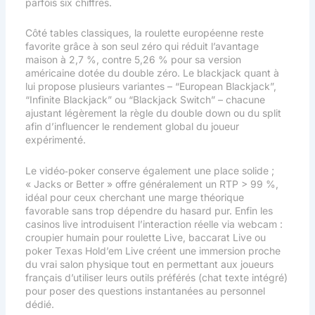
parfois six chiffres.
Côté tables classiques, la roulette européenne reste
favorite grâce à son seul zéro qui réduit l’avantage
maison à 2,7 %, contre 5,26 % pour sa version
américaine dotée du double zéro. Le blackjack quant à
lui propose plusieurs variantes – “European Blackjack”,
“Infinite Blackjack” ou “Blackjack Switch” – chacune
ajustant légèrement la règle du double down ou du split
afin d’influencer le rendement global du joueur
expérimenté.
Le vidéo‑poker conserve également une place solide ;
« Jacks or Better » offre généralement un RTP > 99 %,
idéal pour ceux cherchant une marge théorique
favorable sans trop dépendre du hasard pur. Enfin les
casinos live introduisent l’interaction réelle via webcam :
croupier humain pour roulette Live, baccarat Live ou
poker Texas Hold’em Live créent une immersion proche
du vrai salon physique tout en permettant aux joueurs
français d’utiliser leurs outils préférés (chat texte intégré)
pour poser des questions instantanées au personnel
dédié.