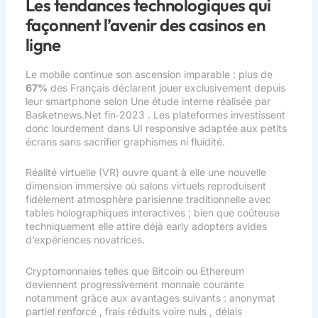
Les tendances technologiques qui
façonnent l’avenir des casinos en
ligne
Le mobile continue son ascension imparable : plus de
67%
des Français déclarent jouer exclusivement depuis
leur smartphone selon Une étude interne réalisée par
Basketnews.Net fin‑2023 . Les plateformes investissent
donc lourdement dans UI responsive adaptée aux petits
écrans sans sacrifier graphismes ni fluidité.
Réalité virtuelle (VR) ouvre quant à elle une nouvelle
dimension immersive où salons virtuels reproduisent
fidèlement atmosphère parisienne traditionnelle avec
tables holographiques interactives ; bien que coûteuse
techniquement elle attire déjà early adopters avides
d’expériences novatrices.
Cryptomonnaies telles que Bitcoin ou Ethereum
deviennent progressivement monnaie courante
notamment grâce aux avantages suivants : anonymat
partiel renforcé , frais réduits voire nuls , délais