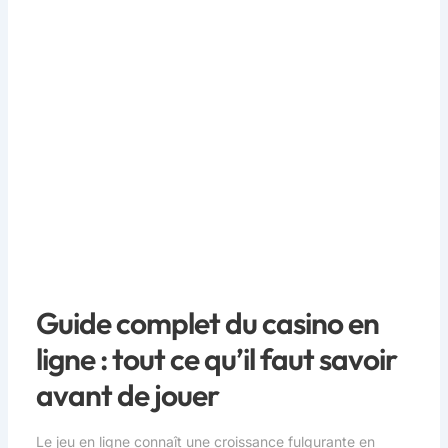
faut savoir avant de
jouer
Guide complet du casino en
ligne : tout ce qu’il faut savoir
avant de jouer
Le jeu en ligne connaît une croissance fulgurante en