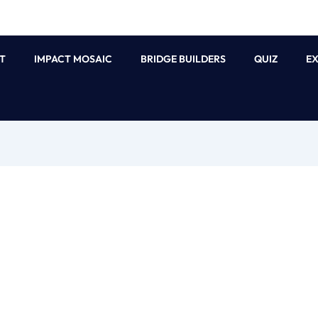
T
IMPACT MOSAIC
BRIDGE BUILDERS
QUIZ
E