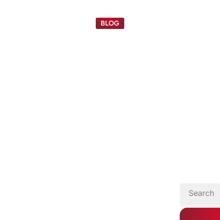
BLOG
e complet du casino en li
ut ce que vous devez sav
SEARCH