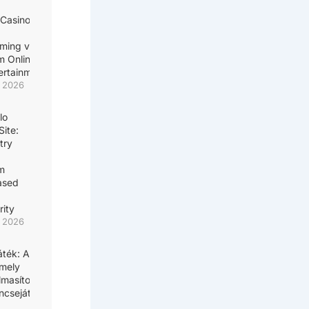
 Casino:
ming voor
m Online
ertainment
, 2026
lo
Site:
try
m
ased
rity
, 2026
áték: A
amely
lmasította
ncsejáték