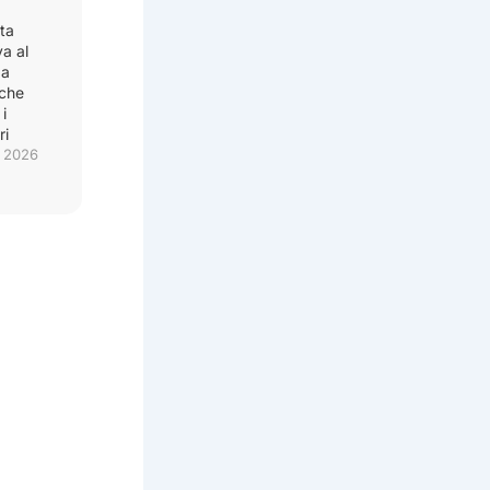
ta
va al
da
 che
i
ri
, 2026