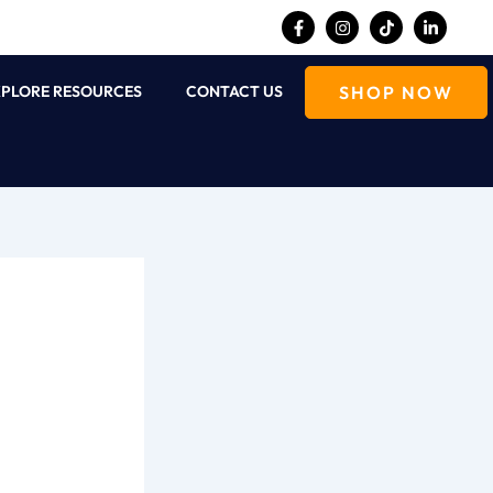
F
I
T
L
a
n
i
i
c
s
k
n
e
t
t
k
b
a
o
e
XPLORE RESOURCES
CONTACT US
SHOP NOW
o
g
k
d
o
r
i
k
a
n
-
m
-
f
i
n