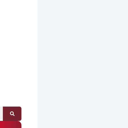
gne –
oir