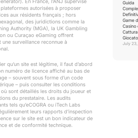
nerator). En France, l’ANJ supervise
Guida
s plateformes autorisées à proposer
Comple
Definiti
ices aux résidents français ; hors
Game 
 hexagonal, des juridictions comme la
Casino
ing Authority (MGA), la UK Gambling
Cattura 
on ou Curaçao eGaming offrent
Giocato
 une surveillance reconnue à
July 23
onal.
ier qu’un site est légitime, il faut d’abord
on numéro de licence affiché au bas de
ge – souvent sous forme d’un code
rique – puis consulter les conditions
où sont détaillés les droits du joueur et
tions du prestataire. Les audits
nts tels qu’eCOGRA ou iTech Labs
égulièrement leurs rapports d’inspection
sence sur le site est un bon indicateur de
nce et de conformité technique.