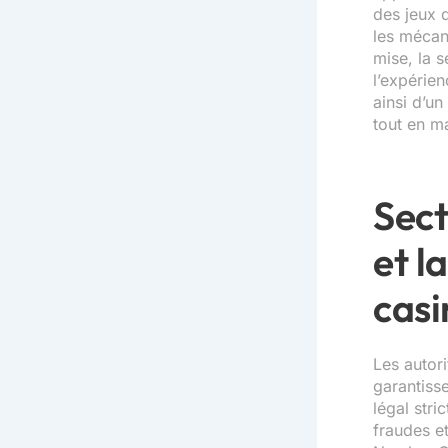
des jeux d
les mécan
mise, la s
l’expérien
ainsi d’u
tout en m
Sect
et l
casi
Les autori
garantiss
légal stri
fraudes e