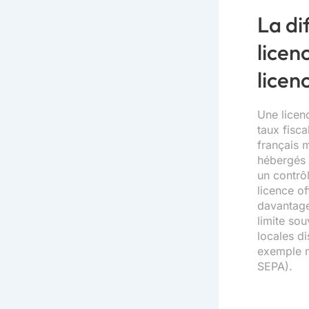
La di
licen
licen
Une licen
taux fisca
français 
hébergés s
un contrôl
licence o
davantage 
limite so
locales di
exemple m
SEPA).