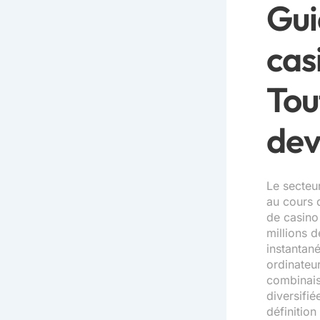
Gui
cas
Tou
dev
Le secteu
au cours 
de casino 
millions d
instantan
ordinateur
combinais
diversifi
définitio