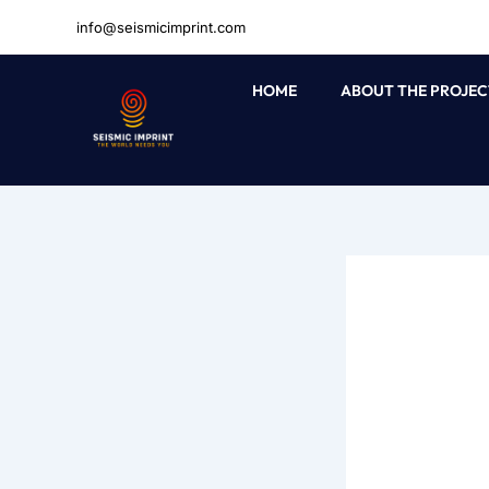
Skip
info@seismicimprint.com
to
content
HOME
ABOUT THE PROJEC